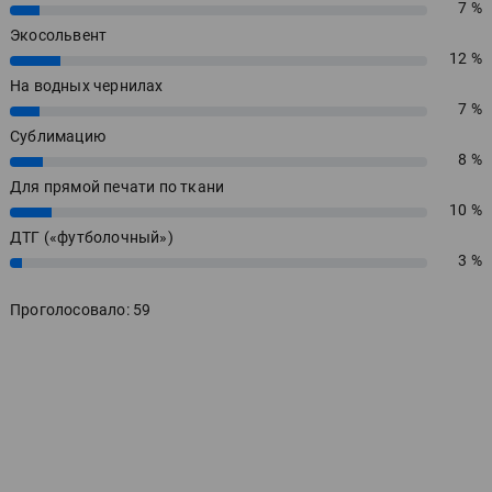
7 %
7%
Экосольвент
12 %
12%
На водных чернилах
7 %
7%
Сублимацию
8 %
8%
Для прямой печати по ткани
10 %
10%
ДТГ («футболочный»)
3 %
3%
Проголосовало: 59