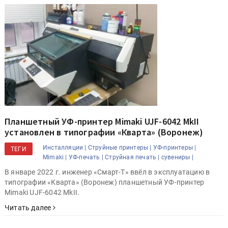
Планшетный УФ-принтер Mimaki UJF-6042 MkII
установлен в типографии «Кварта» (Воронеж)
Инсталляции |
Струйные принтеры |
УФ-принтеры |
ТЕГИ
Mimaki |
УФ-печать |
Струйная печать |
сувениры |
В январе 2022 г. инженер «Смарт-Т» ввёл в эксплуатацию в
типографии «Кварта» (Воронеж) планшетный УФ-принтер
Mimaki UJF-6042 MkII.
Читать далее