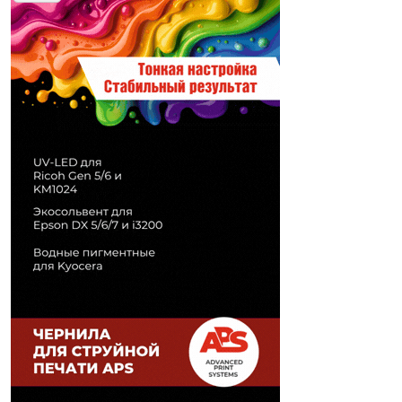
Печати" erid: 2SDnjd2d4Qz