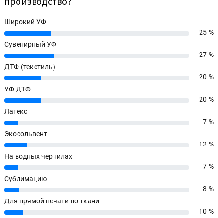
производство?
Широкий УФ
25 %
25%
Сувенирный УФ
27 %
27%
ДТФ (текстиль)
20 %
20%
УФ ДТФ
20 %
20%
Латекс
7 %
7%
Экосольвент
12 %
12%
На водных чернилах
7 %
7%
Сублимацию
8 %
8%
Для прямой печати по ткани
10 %
10%