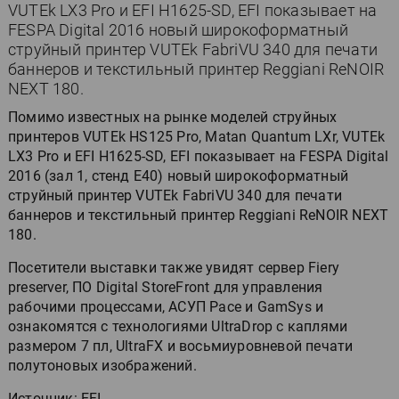
VUTEk LX3 Pro и EFI H1625-SD, EFI показывает на
FESPA Digital 2016 новый широкоформатный
струйный принтер VUTEk FabriVU 340 для печати
баннеров и текстильный принтер Reggiani ReNOIR
NEXT 180.
Помимо известных на рынке моделей струйных
принтеров VUTEk HS125 Pro, Matan Quantum LXr, VUTEk
LX3 Pro и EFI H1625-SD, EFI показывает на FESPA Digital
2016 (зал 1, стенд E40) новый широкоформатный
струйный принтер VUTEk FabriVU 340 для печати
баннеров и текстильный принтер Reggiani ReNOIR NEXT
180.
Посетители выставки также увидят сервер Fiery
preserver, ПО Digital StoreFront для управления
рабочими процессами, АСУП Pace и GamSys и
ознакомятся с технологиями UltraDrop с каплями
размером 7 пл, UltraFX и восьмиуровневой печати
полутоновых изображений.
Источник: EFI