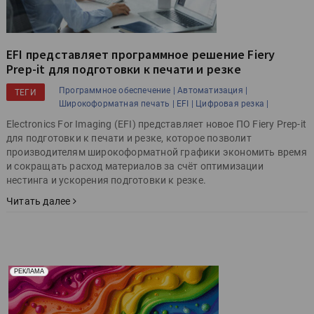
EFI представляет программное решение Fiery
Prep-it для подготовки к печати и резке
Программное обеспечение |
Автоматизация |
ТЕГИ
Широкоформатная печать |
EFI |
Цифровая резка |
Electronics For Imaging (EFI) представляет новое ПО Fiery Prep-it
для подготовки к печати и резке, которое позволит
производителям широкоформатной графики экономить время
и сокращать расход материалов за счёт оптимизации
нестинга и ускорения подготовки к резке.
Читать далее
Реклама. Рекламодатель ООО "Передовые Системы
РЕКЛАМА
Печати" erid: 2SDnjd2d4Qz