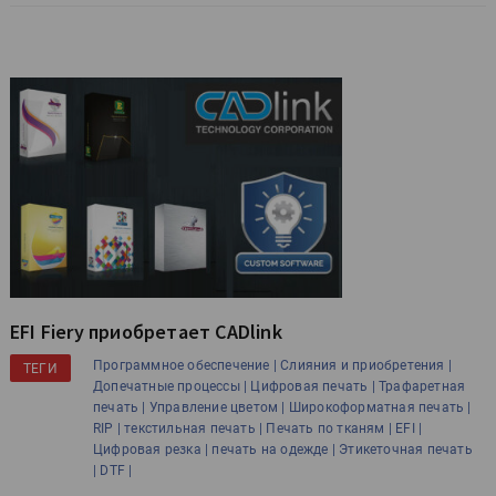
EFI Fiery приобретает CADlink
Программное обеспечение |
Слияния и приобретения |
ТЕГИ
Допечатные процессы |
Цифровая печать |
Трафаретная
печать |
Управление цветом |
Широкоформатная печать |
RIP |
текстильная печать |
Печать по тканям |
EFI |
Цифровая резка |
печать на одежде |
Этикеточная печать
|
DTF |