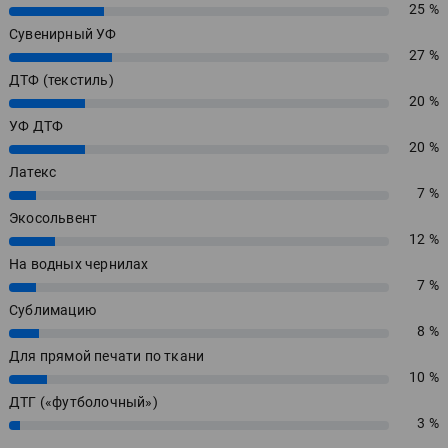
25 %
25%
Сувенирный УФ
27 %
27%
ДТФ (текстиль)
20 %
20%
УФ ДТФ
20 %
20%
Латекс
7 %
7%
Экосольвент
12 %
12%
На водных чернилах
7 %
7%
Сублимацию
8 %
8%
Для прямой печати по ткани
10 %
10%
ДТГ («футболочный»)
3 %
3%