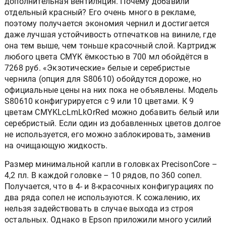
дополнительная вентиляция. Почему добавили
отдельный красный? Его очень много в рекламе,
поэтому получается экономия чернил и достигается
даже лучшая устойчивость отпечатков на виниле, где
она тем выше, чем тоньше красочный слой. Картридж
любого цвета CMYK ёмкостью в 700 мл обойдётся в
7268 руб. «Экзотические» белые и серебристые
чернила (опция для S80610) обойдутся дороже, но
официальные цены на них пока не объявлены. Модель
S80610 конфигурируется с 9 или 10 цветами. К 9
цветам CMYKLcLmLkOrRed можно добавить белый или
серебристый. Если один из добавленных цветов долгое
не используется, его можно заблокировать, заменив
на очищающую жидкость.
Размер минимальной капли в головках PrecisonCore –
4,2 пл. В каждой головке – 10 рядов, по 360 сопел.
Получается, что в 4- и 8-красочных конфигурациях по
два ряда сопел не используются. К сожалению, их
нельзя задействовать в случае выхода из строя
остальных. Однако в Epson приложили много усилий