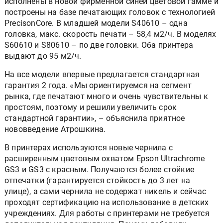
исполнены в новой фирменной синей цветовой гамме и
построены на базе печатающих головок с технологией
PrecisonCore. В младшей модели S40610 – одна
головка, макс. скорость печати – 58,4 м2/ч. В моделях
S60610 и S80610 – по две головки. Оба принтера
выдают до 95 м2/ч.
На все модели впервые предлагается стандартная
гарантия 2 года. «Мы ориентируемся на сегмент
рынка, где печатают много и очень чувствительны к
простоям, поэтому и решили увеличить срок
стандартной гарантии», – объяснила приятное
нововведение Атрошкина.
В принтерах используются новые чернила с
расширенным цветовым охватом Epson Ultrachrome
GS3 и GS3 с красным. Получаются более стойкие
отпечатки (гарантируется стойкость до 3 лет на
улице), а сами чернила не содержат никель и сейчас
проходят сертификацию на использование в детских
учреждениях. Для работы с принтерами не требуется