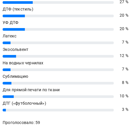
27 %
27%
ДТФ (текстиль)
20 %
20%
УФ ДТФ
20 %
20%
Латекс
7 %
7%
Экосольвент
12 %
12%
На водных чернилах
7 %
7%
Сублимацию
8 %
8%
Для прямой печати по ткани
10 %
10%
ДТГ («футболочный»)
3 %
3%
Проголосовало: 59