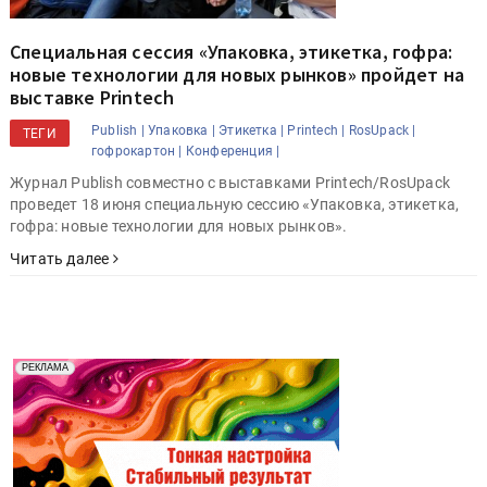
Специальная сессия «Упаковка, этикетка, гофра:
новые технологии для новых рынков» пройдет на
выставке Printech
Publish |
Упаковка |
Этикетка |
Printech |
RosUpack |
ТЕГИ
гофрокартон |
Конференция |
Журнал Publish совместно с выставками Printech/RosUpack
проведет 18 июня специальную сессию «Упаковка, этикетка,
гофра: новые технологии для новых рынков».
Читать далее
Реклама. Рекламодатель ООО "Передовые Системы
РЕКЛАМА
Печати" erid: 2SDnjd2d4Qz