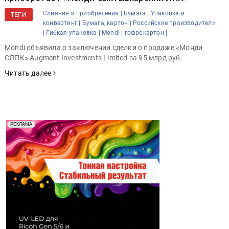
Слияния и приобретения |
Бумага |
Упаковка и
ТЕГИ
конвертинг |
Бумага, картон |
Российские производители
|
Гибкая упаковка |
Mondi |
гофрокартон |
Mondi объявила о заключении сделки о продаже «Монди
СЛПК» Augment Investments Limited за 95 млрд руб.
Читать далее
Реклама. Рекламодатель ООО "Передовые Системы
РЕКЛАМА
Печати" erid: 2SDnjd2d4Qz