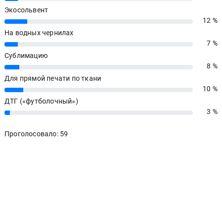
Экосольвент
12 %
12%
На водных чернилах
7 %
7%
Сублимацию
8 %
8%
Для прямой печати по ткани
10 %
10%
ДТГ («футболочный»)
3 %
3%
Проголосовало: 59