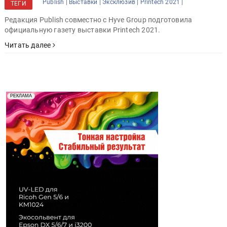
Publish |
Выставки |
Эксклюзив |
Printech 2021 |
ТЕГИ
Редакция Publish совместно с Hyve Group подготовила
официальную газету выставки Printech 2021.
Читать далее
Реклама. Рекламодатель ООО "Передовые Системы
РЕКЛАМА
Печати" erid: 2SDnjd2d4Qz