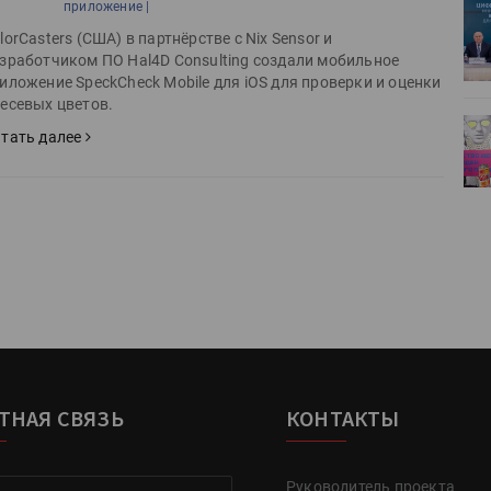
приложение |
ет
Росприроднадзор запускает
«Калькулятор утилизации»
lorCasters (США) в партнёрстве с Nix Sensor и
зработчиком ПО Hal4D Consulting создали мобильное
иложение SpeckCheck Mobile для iOS для проверки и оценки
есевых цветов.
деями,
IPSA 2026 приглашает за идеями,
тать далее
поставщиками и новыми
решениями для брендов
ТНАЯ СВЯЗЬ
КОНТАКТЫ
Руководитель проекта