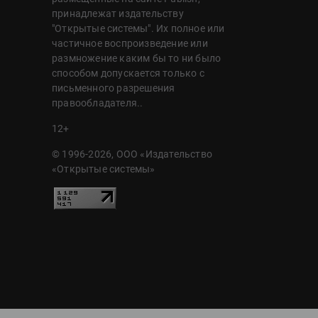
принадлежат издательству
"Открытые системы". Их полное или
частичное воспроизведение или
размножение каким бы то ни было
способом допускается только с
письменного разрешения
правообладателя..
12+
© 1996-2026, ООО «Издательство
«Открытые системы»