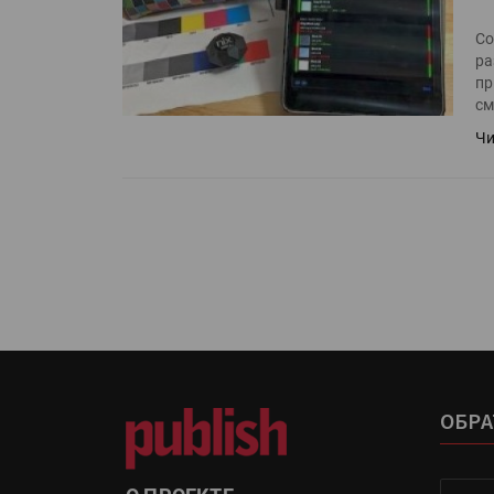
Росприроднадзор запуска
«Калькулятор утилизации»
Co
ра
пр
см
IPSA 2026 приглашает за и
Чи
поставщиками и новыми
решениями для брендов
ОБРА