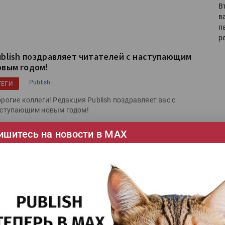
В
в
п
р
ublish поздравляет читателей с наступающим
овым годом!
Publish |
ТЕГИ
рогие коллеги! Редакция Publish поздравляет вас с
ступающим новым годом!
тать далее
ишитесь на новости в МАХ
Ка
се
ыбраны лучшие обложки года Publish
Конкурсы |
Publish |
итоги года |
ТЕГИ
Ши