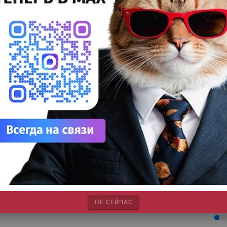
25%
 сложившейся традиции, на странице Publish в FaceBook c
Сув
 по 23 декабря проходило голосование за лучшую обложку,
еланную для Publish в 2021 г.
27%
ДТФ
тать далее
20%
УФ
20%
Лат
blish Live (выпуск 10/2021): «Cyan-огонёк:
7%
овогодний эфир»
Эко
12%
Publish |
Эксклюзив |
итоги года |
Publish Live |
ТЕГИ
На 
рнал Publish подводит итоги 2021 года — 23 декабря в 16
7%
сов мы проведём праздничный прямой эфир «Cyan-огонёк»
Су
8%
тать далее
Для
10%
НЕ СЕЙЧАС
ДТГ
3%