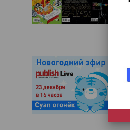
По
14
сд
Чи
Pu
н
Жу
ча
Чи