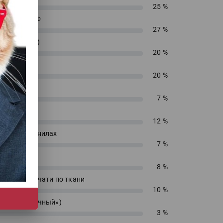
25 %
енирный УФ
27 %
 (текстиль)
20 %
 ДТФ
20 %
екс
7 %
сольвент
12 %
водных чернилах
7 %
блимацию
8 %
 прямой печати по ткани
10 %
 («футболочный»)
3 %