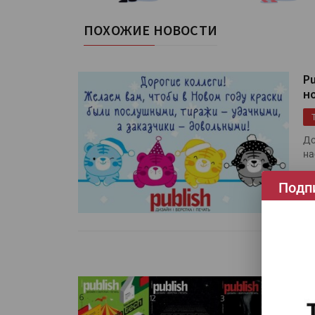
ПОХОЖИЕ НОВОСТИ
P
н
До
на
Чи
Подп
В