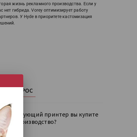
торая жизнь рекламного производства. Если у
ас нет гибрида. Vorey оптимизирует работу
артнеров. У Hyde в приоритете кастомизация
ешений.
НАШ ОПРОС
кой следующий принтер вы купите
бе на производство?
рокий УФ