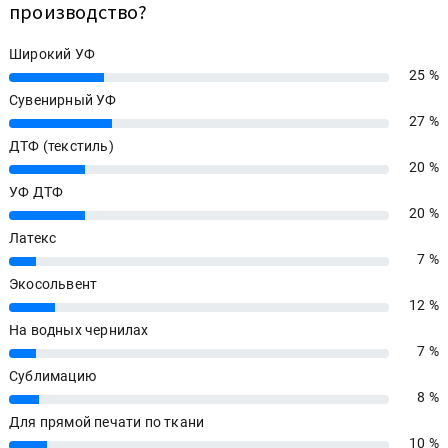
производство?
Широкий УФ
25 %
25%
Сувенирный УФ
27 %
27%
ДТФ (текстиль)
20 %
20%
УФ ДТФ
20 %
20%
Латекс
7 %
7%
Экосольвент
12 %
12%
На водных чернилах
7 %
7%
Сублимацию
8 %
8%
Для прямой печати по ткани
10 %
10%