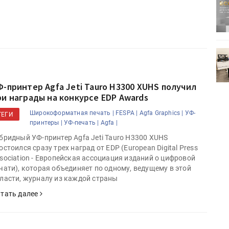
ртимент
«Дубль В» расширяет ассортимент
ения
фольги для горячего тиснения
0
УФ-принтер Mimaki UJV200
зитель»
запущен в компании «Сказитель»
Ф-принтер Agfa Jeti Tauro H3300 XUHS получил
ри награды на конкурсе EDP Awards
Широкоформатная печать |
FESPA |
Agfa Graphics |
УФ-
ТЕГИ
принтеры |
УФ-печать |
Agfa |
бридный УФ-принтер Agfa Jeti Tauro H3300 XUHS
остоился сразу трех наград от EDP (European Digital Press
sociation - Европейская ассоциация изданий о цифровой
чати), которая объединяет по одному, ведущему в этой
ласти, журналу из каждой страны
тать далее