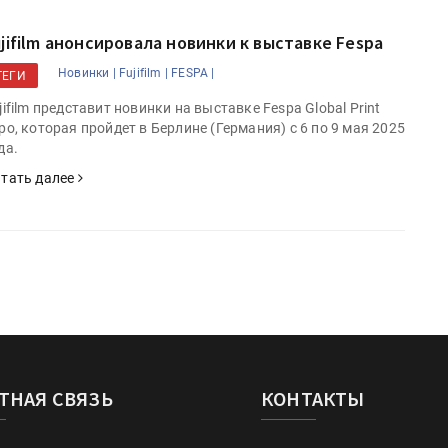
ujifilm анонсировала новинки к выставке Fespa
Новинки |
Fujifilm |
FESPA |
ТЕГИ
jifilm представит новинки на выставке Fespa Global Print
po, которая пройдет в Берлине (Германия) с 6 по 9 мая 2025
да.
тать далее
ТНАЯ СВЯЗЬ
КОНТАКТЫ