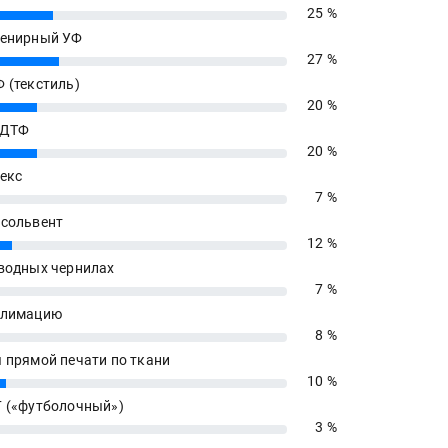
25 %
енирный УФ
27 %
 (текстиль)
20 %
 ДТФ
20 %
екс
7 %
сольвент
12 %
водных чернилах
7 %
блимацию
8 %
 прямой печати по ткани
10 %
 («футболочный»)
3 %