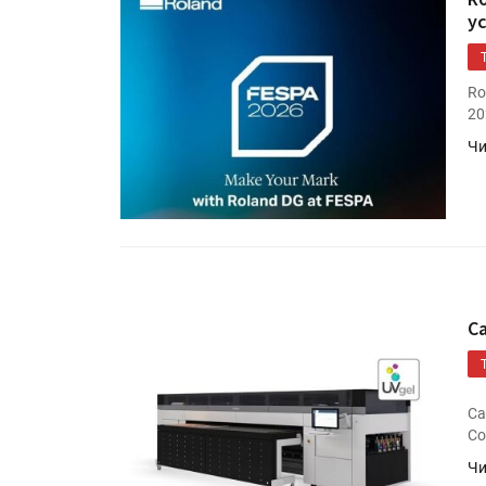
у
Ro
20
Чи
HeyGears анонсировала
полноцветный гибридный 
принтер G1X
C
Росприроднадзор запуска
«Калькулятор утилизации»
Ca
Co
Чи