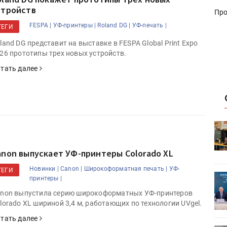
стройств
Про
FESPA |
УФ-принтеры |
Roland DG |
УФ-печать |
ТЕГИ
land DG представит на выставке в FESPA Global Print Expo
26 прототипы трех новых устройств.
тать далее
HeyGears анонсировала
УФ/3D-
полноцветный гибридный УФ/3D-
принтер G1X
anon выпускает УФ-принтеры Colorado XL
Новинки |
Canon |
Широкоформатная печать |
УФ-
ТЕГИ
ет
Росприроднадзор запускает
принтеры |
«Калькулятор утилизации»
non выпустила серию широкоформатных УФ-принтеров
lorado XL шириной 3,4 м, работающих по технологии UVgel.
тать далее