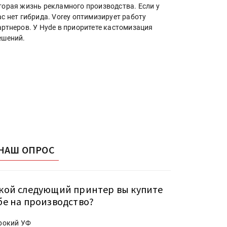
торая жизнь рекламного производства. Если у
ас нет гибрида. Vorey оптимизирует работу
артнеров. У Hyde в приоритете кастомизация
ешений.
НАШ ОПРОС
кой следующий принтер вы купите
бе на производство?
рокий УФ