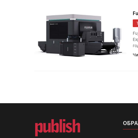
F
Fu
Ex
го
Чи
ОБРА