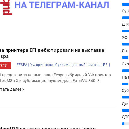
25%
Сув
27%
ДТФ
20%
УФ
20%
ва принтера EFI дебютировали на выставке
Лат
espa
7%
Эко
FESPA |
УФ-принтеры |
Сублимационный принтер |
EFI |
ТЕГИ
12%
I представила на выставке Fespa гибридный УФ-принтер
На 
tek M3h X и сублимационную модель FabriVU 340 i8.
7%
тать далее
Су
8%
ишитесь на новости в МАХ
Для
10%
ДТГ
3%
oland DG покажет прототипы трех новых