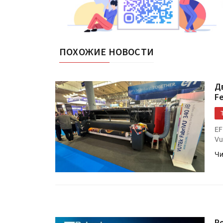
ПОХОЖИЕ НОВОСТИ
Д
F
EF
Vu
Чи
Подп
R