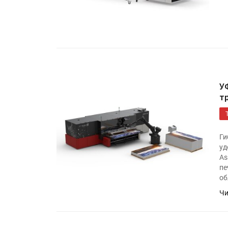
«Дубль В» расширяет ассо
фольги для горячего тисн
УФ-принтер Mimaki UJV20
запущен в компании «Ска
У
т
Ги
уд
As
пе
об
Чи