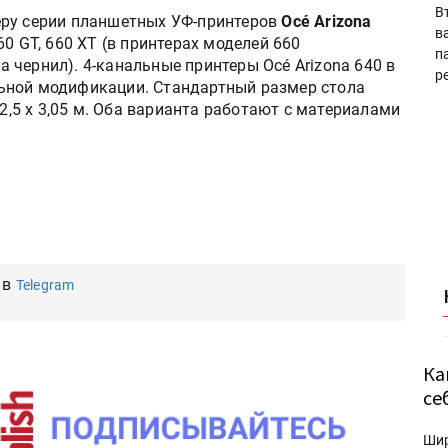
В
еру серии планшетных УФ-принтеров
Océ Arizona
в
0 GT, 660 XT (в принтерах моделей 660
п
чернил). 4-канальные принтеры Océ Arizona 640 в
р
ьной модификации. Стандартный размер стола
 2,5 х 3,05 м. Оба варианта работают с материалами
 в
Telegram
Ка
се
Ши