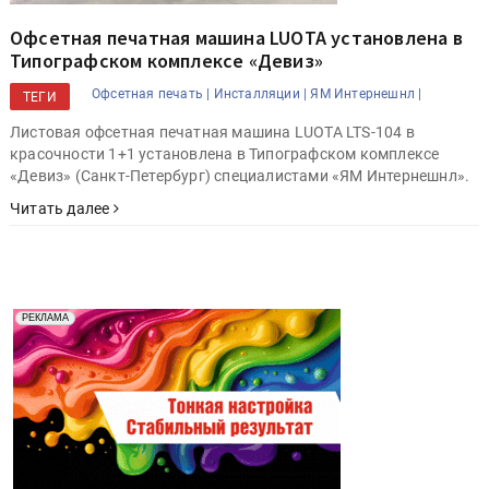
Офсетная печатная машина LUOTA установлена в
Типографском комплексе «Девиз»
Офсетная печать |
Инсталляции |
ЯМ Интернешнл |
ТЕГИ
Листовая офсетная печатная машина LUOTA LTS-104 в
красочности 1+1 установлена в Типографском комплексе
«Девиз» (Санкт-Петербург) специалистами «ЯМ Интернешнл».
Читать далее
Реклама. Рекламодатель ООО "Передовые Системы
РЕКЛАМА
Печати" erid: 2SDnjd2d4Qz