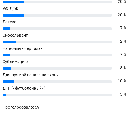
20 %
20%
УФ ДТФ
20 %
20%
Латекс
7 %
7%
Экосольвент
12 %
12%
На водных чернилах
7 %
7%
Сублимацию
8 %
8%
Для прямой печати по ткани
10 %
10%
ДТГ («футболочный»)
3 %
3%
Проголосовало: 59