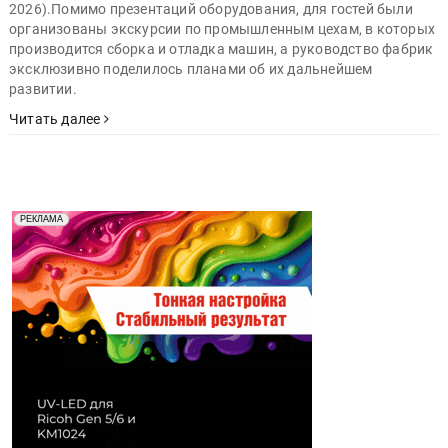
2026).Помимо презентаций оборудования, для гостей были
организованы экскурсии по промышленным цехам, в которых
производится сборка и отладка машин, а руководство фабрик
эксклюзивно поделилось планами об их дальнейшем
развитии.
Читать далее
Реклама. Рекламодатель ООО "Передовые Системы
РЕКЛАМА
Печати" erid: 2SDnjd2d4Qz