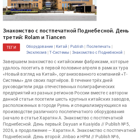
Знакомство с постпечатной Поднебесной. День
третий: Rolam и Tiancen
|
|
|
|
Оборудование
Китай
Publish
Послепечать
ТЕГИ
|
|
|
Эксклюзив
Т-Системы
Знакомство с Поднебесной
Завершаем знакомство с китайскими фабриками, которые
удалось посетить в первой половине апреля в рамках тура
«Новый взгляд на Китай», организованного компанией «Т-
Системы» для своих партнёров. В течение трёх дней
руководители ряда отечественных полиграфических
предприятий из разных регионов России вместе с автором
данной статьи посетили шесть крупных китайских заводов,
расположенных в городе Руянь и специализирующихся на
производстве различного послепечатного оборудования
(начало в статье Харатян А. Знакомство с постпечатной
Поднебесной. День первый: Dayuan и Kuaiyida // Publish № 5,
2026, а продолжение — Харатян А. Знакомство с постпечатной
Поднебесной. День второй: Jinbao и HPM // Publish № 6,