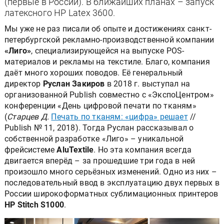
(первые в России). В ближайших планах – запуск
латексного НР Latex 3600.
Мы уже не раз писали об опыте и достижениях санкт-
петербургской рекламно-производственной компании
«Лиго»
,
специализирующейся на выпуске POS-
материалов и рекламы на текстиле. Благо, компания
даёт много хороших поводов. Её генеральный
директор
Руслан Закиров
в 2018 г. выступал на
организованной Publish совместно с «ЭкспоЦентром»
конференции «День цифровой печати по тканям»
(
Старцев Д.
Печать по тканям: «цифра» решает
//
Publish № 11, 2018). Тогда Руслан рассказывал о
собственной разработке «Лиго» – уникальной
фрейсистеме
AluTextile
. Но эта компания всегда
двигается вперёд – за прошедшие три года в ней
произошло много серьёзных изменений. Одно из них –
последовательный ввод в эксплуатацию двух первых в
России широкоформатных сублимационных принтеров
HP Stitch S1000
.