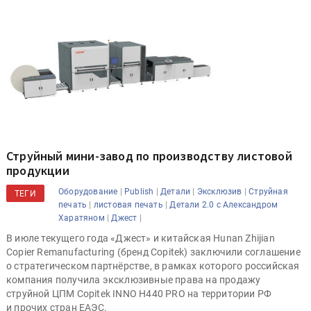
Струйный мини-завод по производству листовой
продукции
|
|
|
|
Оборудование
Publish
Детали
Эксклюзив
Струйная
ТЕГИ
|
|
печать
листовая печать
Детали 2.0 с Александром
|
|
Харатяном
Джест
В июле текущего года «Джест» и китайская Hunan Zhijian
Copier Remanufacturing (бренд Copitek) заключили соглашение
о стратегическом партнёрстве, в рамках которого российская
компания получила эксклюзивные права на продажу
струйной ЦПМ Copitek INNO H440 PRO на территории РФ
и прочих стран ЕАЭС.