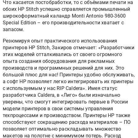
Что касается постобработки, то с объёмами печати на
обоих HP Stitch успешно справляется промышленный
широкоформатный каландр Monti Antonio 980-3600
Special Edition – его производительности хватает с
запасом.
Резюмируя опыт практического использования
принтеров HP Stitch, Закиров отмечает: «Разработчики
этих моделей отталкивались от своего огромного
опыта создания оборудования для рекламных
производств и программных решений для них. Это
большой плюс для нас! Принтеры удобно обслуживать,
а софт HP позволяет легко интегрировать их принтеры
с используемым у нас RIP Caldera». Имея статус
разработчика Caldera, в «Лиго» были изначально
уверены, что смогут интегрировать первые в России
модели принтеров в свои системы управления
техпроцессами и производством. Принтеры HP также
способствуют сокращению расхода материалов – ПО
позволяет оптимально раскладывать множество
макетов на полотне с минимумом потерь. Расход