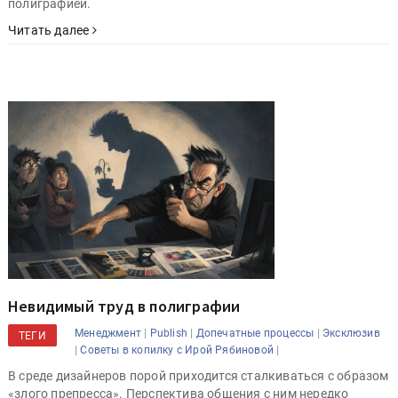
полиграфией.
Читать далее
Невидимый труд в полиграфии
|
|
|
Менеджмент
Publish
Допечатные процессы
Эксклюзив
ТЕГИ
|
|
Советы в копилку с Ирой Рябиновой
В среде дизайнеров порой приходится сталкиваться с образом
«злого препресса». Перспектива общения с ним нередко