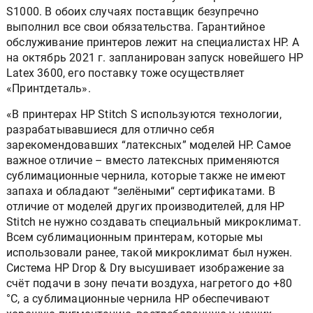
S1000. В обоих случаях поставщик безупречно
выполнил все свои обязательства. Гарантийное
обслуживание принтеров лежит на специалистах HP. А
на октябрь 2021 г. запланирован запуск новейшего HP
Latex 3600, его поставку тоже осуществляет
«Принтдеталь».
«В принтерах HP Stitch S используются технологии,
разрабатывавшиеся для отлично себя
зарекомендовавших “латексных” моделей HP. Самое
важное отличие – вместо латексных применяются
сублимационные чернила, которые также не имеют
запаха и обладают “зелёными“ сертификатами. В
отличие от моделей других производителей, для HP
Stitch не нужно создавать специальный микроклимат.
Всем сублимационным принтерам, которые мы
использовали ранее, такой микроклимат был нужен.
Система HP Drop & Dry высушивает изображение за
счёт подачи в зону печати воздуха, нагретого до +80
°С, а сублимационные чернила HP обеспечивают