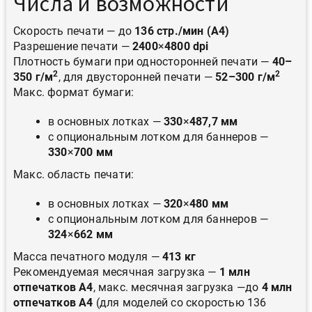
Числа и возможности
Скорость печати — до
136 стр./мин (А4)
Разрешение печати —
2400
×
4800 dpi
Плотность бумаги при односторонней печати —
40–
2
2
350 г/м
, для двусторонней печати —
52–300
г/м
Макс. формат бумаги:
в основных лотках —
330
×
487,7 мм
с опциональным лотком для баннеров —
330
×
700 мм
Макс. область печати:
в основных лотках —
320
×
480 мм
с опциональным лотком для баннеров —
324
×
662 мм
Масса печатного модуля —
413 кг
Рекомендуемая месячная загрузка —
1 млн
отпечатков А4
, макс. месячная загрузка —до
4 млн
отпечатков А4
(для моделей со скоростью 136