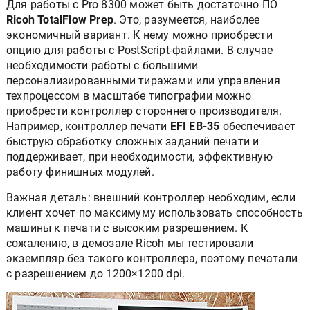
Для работы с Pro 8300 может быть достаточно ПО
Ricoh TotalFlow Prep
. Это, разумеется, наиболее
экономичный вариант. К нему можно приобрести
опцию для работы с PostScript-файлами. В случае
необходимости работы с большими
персонализированными тиражами или управления
техпроцессом в масштабе типографии можно
приобрести контроллер стороннего производителя.
Например, контроллер печати
EFI ЕВ-35
обеспечивает
быструю обработку сложных заданий печати и
поддерживает, при необходимости, эффективную
работу финишных модулей.
Важная деталь: внешний контроллер необходим, если
клиент хочет по максимуму использовать способность
машины к печати с высоким разрешением. К
сожалению, в демозале Ricoh мы тестировали
экземпляр без такого контроллера, поэтому печатали
с разрешением до 1200×1200 dpi.