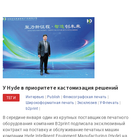
У Hyde в приоритете кастомизация решений
|
|
|
Интервью
Publish
Флексографская печать
ТЕГИ
|
|
|
Широкоформатная печать
Эксклюзив
УФ-печать
|
b2print
В середине января один из крупных поставщиков печатного
оборудования компания B2print подписала эксклюзивный
контракт на поставку и обслуживание печатных машин
компании Hyde Intelligent Equipment Manufacturing (Hyde) на