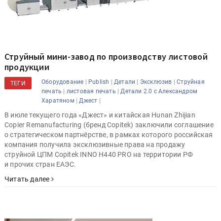
Струйный мини-завод по производству листовой
продукции
|
|
|
|
Оборудование
Publish
Детали
Эксклюзив
Струйная
ТЕГИ
|
|
печать
листовая печать
Детали 2.0 с Александром
|
|
Харатяном
Джест
В июле текущего года «Джест» и китайская Hunan Zhijian
Copier Remanufacturing (бренд Copitek) заключили соглашение
о стратегическом партнёрстве, в рамках которого российская
компания получила эксклюзивные права на продажу
струйной ЦПМ Copitek INNO H440 PRO на территории РФ
и прочих стран ЕАЭС.
Читать далее