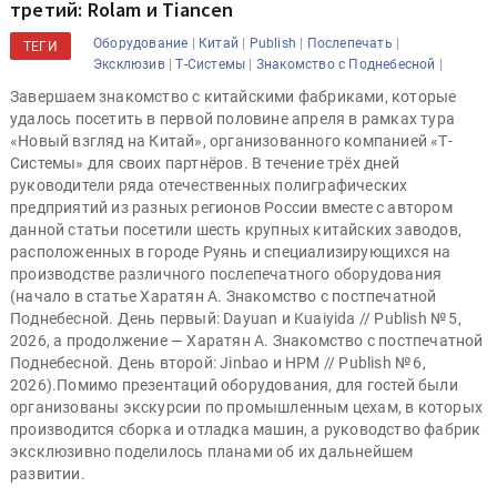
третий: Rolam и Tiancen
|
|
|
|
Оборудование
Китай
Publish
Послепечать
ТЕГИ
|
|
|
Эксклюзив
Т-Системы
Знакомство с Поднебесной
Завершаем знакомство с китайскими фабриками, которые
удалось посетить в первой половине апреля в рамках тура
«Новый взгляд на Китай», организованного компанией «Т-
Системы» для своих партнёров. В течение трёх дней
руководители ряда отечественных полиграфических
предприятий из разных регионов России вместе с автором
данной статьи посетили шесть крупных китайских заводов,
расположенных в городе Руянь и специализирующихся на
производстве различного послепечатного оборудования
(начало в статье Харатян А. Знакомство с постпечатной
Поднебесной. День первый: Dayuan и Kuaiyida // Publish № 5,
2026, а продолжение — Харатян А. Знакомство с постпечатной
Поднебесной. День второй: Jinbao и HPM // Publish № 6,
2026).Помимо презентаций оборудования, для гостей были
организованы экскурсии по промышленным цехам, в которых
производится сборка и отладка машин, а руководство фабрик
эксклюзивно поделилось планами об их дальнейшем
развитии.