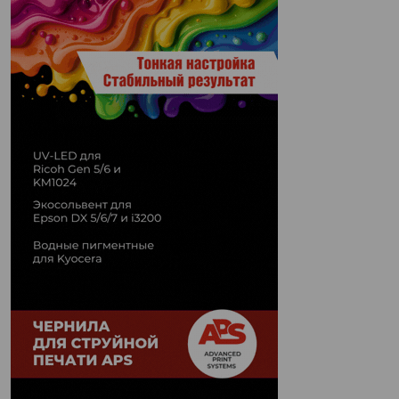
Печати" erid: 2SDnjd2d4Qz