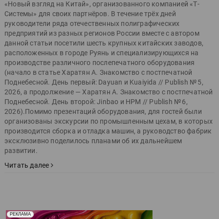
«Новый взгляд на Китай», организованного компанией «Т-
Системы» для своих партнёров. В течение трёх дней
руководители ряда отечественных полиграфических
предприятий из разных регионов России вместе с автором
данной статьи посетили шесть крупных китайских заводов,
расположенных в городе Руянь и специализирующихся на
производстве различного послепечатного оборудования
(начало в статье Харатян А. Знакомство с постпечатной
Поднебесной. День первый: Dayuan и Kuaiyida // Publish № 5,
2026, а продолжение — Харатян А. Знакомство с постпечатной
Поднебесной. День второй: Jinbao и HPM // Publish № 6,
2026).Помимо презентаций оборудования, для гостей были
организованы экскурсии по промышленным цехам, в которых
производится сборка и отладка машин, а руководство фабрик
эксклюзивно поделилось планами об их дальнейшем
развитии.
Читать далее
Реклама. Рекламодатель ООО "Передовые Системы
РЕКЛАМА