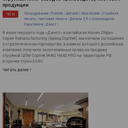
продукции
|
|
|
|
Оборудование
Publish
Детали
Эксклюзив
Струйная
ТЕГИ
|
|
печать
листовая печать
Детали 2.0 с Александром
|
|
Харатяном
Джест
В июле текущего года «Джест» и китайская Hunan Zhijian
Copier Remanufacturing (бренд Copitek) заключили соглашение
о стратегическом партнёрстве, в рамках которого российская
компания получила эксклюзивные права на продажу
струйной ЦПМ Copitek INNO H440 PRO на территории РФ
и прочих стран ЕАЭС.
Читать далее