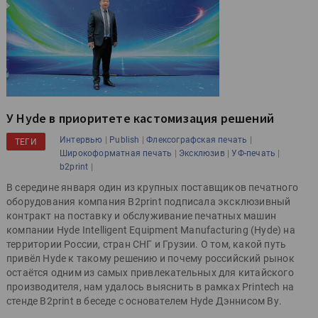
У Hyde в приоритете кастомизация решений
|
|
|
Интервью
Publish
Флексографская печать
ТЕГИ
|
|
|
Широкоформатная печать
Эксклюзив
УФ-печать
|
b2print
В середине января один из крупных поставщиков печатного
оборудования компания B2print подписала эксклюзивный
контракт на поставку и обслуживание печатных машин
компании Hyde Intelligent Equipment Manufacturing (Hyde) на
территории России, стран СНГ и Грузии. О том, какой путь
привёл Hyde к такому решению и почему российский рынок
остаётся одним из самых привлекательных для китайского
производителя, нам удалось выяснить в рамках Printech на
стенде B2print в беседе с основателем Hyde Дэннисом Ву.