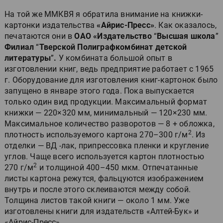
На той же ММКВЯ я обратила внимание на книжки-
картонки издательства
«Айрис-Пресс»
. Как оказалось,
печатаются они в
ОАО «Издательство
“
Высшая школа
”
Филиал
“
Тверской Полиграфкомбинат детской
литературы
”
.
У комбината большой опыт в
изготовлении книг, ведь предприятие работает с 1965
г. Оборудование для изготовления книг-картонок было
запущено в январе этого года. Пока выпускается
только один вид продукции. Максимальный формат
книжки — 220×320 мм, минимальный — 120×230 мм.
Максимальное количество разворотов — 8 + обложка,
2
плотность используемого картона 270–300 г/м
. Из
отделки — ВД -лак, припрессовка пленки и кругление
углов. Чаще всего используется картон плотностью
2
270 г/м
и толщиной 400–450 мкм. Отпечатанные
листы картона режутся, фальцуются изображением
внутрь и после этого склеиваются между собой.
Толщина листов такой книги — около 1 мм. Уже
изготовлены книги для издательств «Алтей-Бук» и
«Айрис-Пресс».