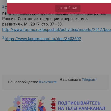
2
Отраслевой доклад Федерального агентства по
НЕ СЕЙЧАС
печати и массовым коммуникациям «Книжный рынок
России. Состояние, тенденции и перспективы
развития». М., 2017, стр. 37–38,
http://www.fapmc.ru/rospechat/activities/reports/2017/bo
3
https://www.kommersant.ru/doc/3403692
.
Наш канал в
Telegram
Наше сообщество
Вконтакте