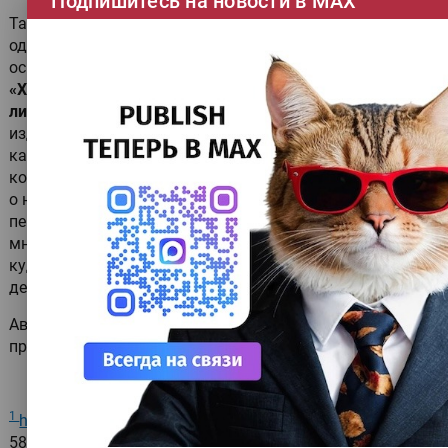
Подпишитесь на новости в МАХ
Таким образом, реально действующий игрок пока
один —
«Проф-Пресс»
. Ещё две типографии уже
освоили производство, но находятся в начале пути:
«ХГМ ГРУПП»
и
«Тверской Полиграфкомбинат детской
литературы»
. В
«Степ Пазл»
к сотрудничеству с
издательствами пока не готовы.
Вероятно, есть ещё
какие-то небольшие производственные компании, о
которых мы просто не знаем. Но и сами издательства
о них не в курсе, поскольку именно они являлись
первоначальными источниками информации. Сейчас
многие российские типографии размышляют над тем,
куда развиваться дальше. Почему бы не подумать о
детях?
Автор благодарит типографию «Проф-пресс» за
предоставленные образцы.
1
https://www.youtube.com/watch?v=99WDpFipDNc
, с 2–
58.