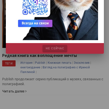
НЕ СЕЙЧАС
Редкая книга как воплощение мечты
|
|
|
|
История
Publish
Книжная печать
Эксклюзив
ТЕГИ
|
книгоиздание
Взгляд на полиграфию с Ириной
|
Паялиной
Publish продолжает серию публикаций о музеях, связанных с
полиграфией.
Читать далее