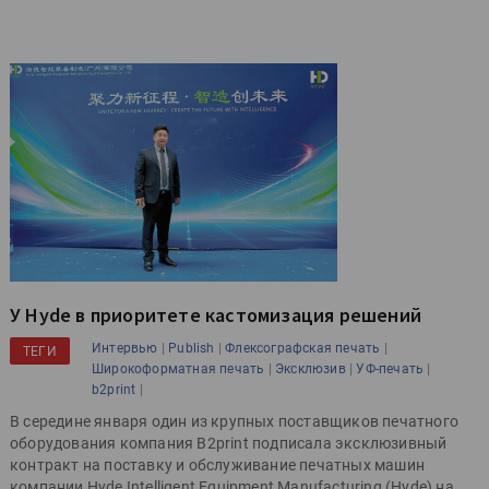
У Hyde в приоритете кастомизация решений
|
|
|
Интервью
Publish
Флексографская печать
ТЕГИ
|
|
|
Широкоформатная печать
Эксклюзив
УФ-печать
|
b2print
В середине января один из крупных поставщиков печатного
оборудования компания B2print подписала эксклюзивный
контракт на поставку и обслуживание печатных машин
компании Hyde Intelligent Equipment Manufacturing (Hyde) на