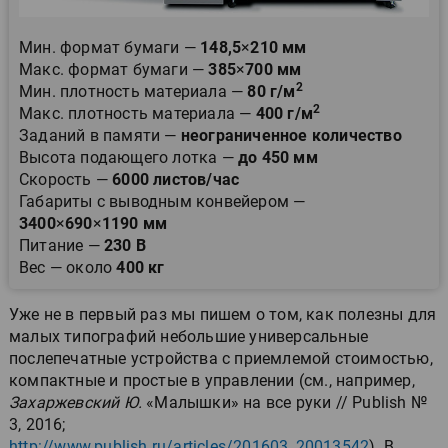
Мин. формат бумаги —
148,5
×
210 мм
Макс. формат бумаги —
385
×
700 мм
2
Мин. плотность материала —
80 г/м
2
Макс. плотность материала —
400 г/м
Заданий в памяти —
неограниченное количество
Высота подающего лотка —
до 450 мм
Скорость —
6000 листов/час
Габариты с выводным конвейером —
3400
×
690
×
1190 мм
Питание —
230 В
Вес —
около
400 кг
Уже не в первый раз мы пишем о том, как полезны для
малых типографий небольшие универсальные
послепечатные устройства с приемлемой стоимостью,
компактные и простые в управлении (см., например,
Захаржевский Ю.
«Малышки» на все руки // Publish №
3, 2016;
http://www.publish.ru/articles/201603_20013542
). В