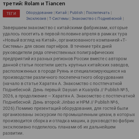
третий: Rolam и Tiancen
|
|
|
|
Оборудование
Китай
Publish
Послепечать
ТЕГИ
|
|
|
Эксклюзив
Т-Системы
Знакомство с Поднебесной
Завершаем знакомство с китайскими фабриками, которые
удалось посетить в первой половине апреля в рамках тура
«Новый взгляд на Китай», организованного компанией «Т-
Системы» для своих партнёров. В течение трёх дней
руководители ряда отечественных полиграфических
предприятий из разных регионов России вместе с автором
данной статьи посетили шесть крупных китайских заводов,
расположенных в городе Руянь и специализирующихся на
производстве различного послепечатного оборудования
(начало в статье Харатян А. Знакомство с постпечатной
Поднебесной. День первый: Dayuan и Kuaiyida // Publish № 5,
2026, а продолжение — Харатян А. Знакомство с постпечатной
Поднебесной. День второй: Jinbao и HPM // Publish № 6,
2026).Помимо презентаций оборудования, для гостей были
организованы экскурсии по промышленным цехам, в которых
производится сборка и отладка машин, а руководство фабрик
эксклюзивно поделилось планами об их дальнейшем
развитии.