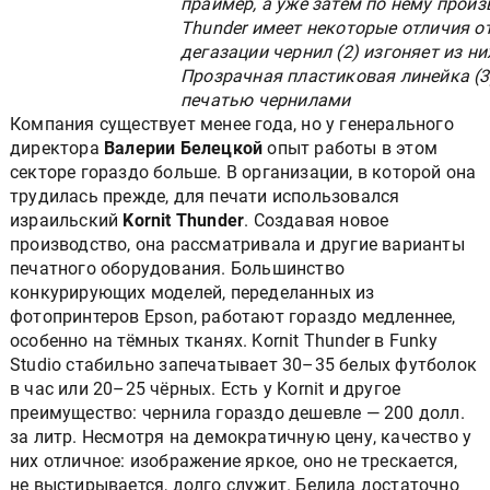
праймер, а уже затем по нему произ
Thunder имеет некоторые отличия о
дегазации чернил (2) изгоняет из н
Прозрачная пластиковая линейка (3
печатью чернилами
Компания существует менее года, но у генерального
директора
Валерии Белецкой
опыт работы в этом
секторе гораздо больше. В организации, в которой она
трудилась прежде, для печати использовался
израильский
Kornit Thunder
. Создавая новое
производство, она рассматривала и другие варианты
печатного оборудования. Большинство
конкурирующих моделей, переделанных из
фотопринтеров Epson, работают гораздо медленнее,
особенно на тёмных тканях. Kornit Thunder в Funky
Studio стабильно запечатывает 30–35 белых футболок
в час или 20–25 чёрных. Есть у Kornit и другое
преимущество: чернила гораздо дешевле — 200 долл.
за литр. Несмотря на демократичную цену, качество у
них отличное: изображение яркое, оно не трескается,
не выстирывается, долго служит. Белила достаточно