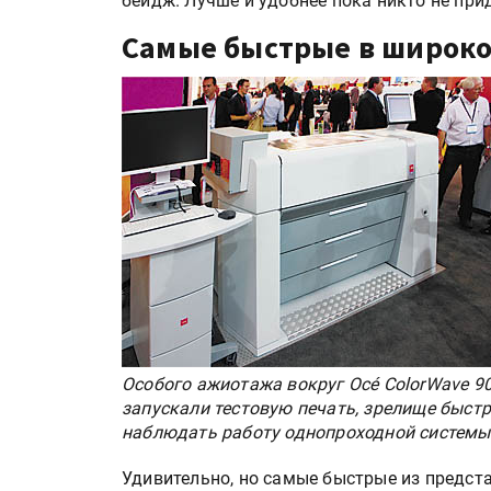
бейдж. Лучше и удобнее пока никто не при
Самые быстрые в широк
Особого ажиотажа вокруг Océ ColorWave 900
запускали тестовую печать, зрелище быст
наблюдать работу однопроходной системы
Удивительно, но самые быстрые из предст