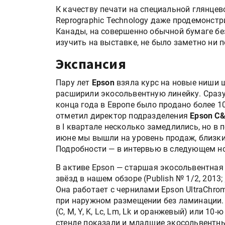
поставщиками и новыми
К качеству печати на специальной глянцев
решениями для брендов
Reprographic Technology даже продемонстр
Канады, на совершенно обычной бумаге без
изучить на выставке, не было заметно ни 
Kairos выпускает станцию
смешения красок Ada Colo
Экспансия
Пару лет
Epson
взяла курс на новые ниши 
расширили экосольвентную линейку. Сразу 
конца года в Европе было продано более 10
отметил директор подразделения
Epson C&
в I квартале несколько замедлились, но в
июне мы вышли на уровень продаж, близкий
Подробности — в интервью в следующем но
В активе Epson — старшая экосольвентная 
звёзд в нашем обзоре (Publish № 1/2, 2013;
Она работает с чернилами Epson UltraChro
при наружном размещении без ламинации. 
(C, M, Y, K, Lc, Lm, Lk и оранжевый) или 10
стенде показали и младшие экосольвентны