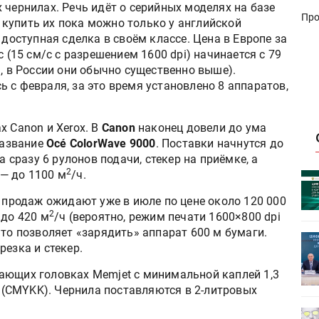
 чернилах. Речь идёт о серийных моделях на базе
Про
, купить их пока можно только у английской
доступная сделка в своём классе. Цена в Европе за
 (15 см/c с разрешением 1600 dpi) начинается с 79
ы, в России они обычно существенно выше).
 с февраля, за это время установлено 8 аппаратов,
х Canon и Xerox. В
Canon
наконец довели до ума
название
Océ ColorWave 9000
. Поставки начнутся до
а сразу 6 рулонов подачи, стекер на приёмке, а
2
— до 1100 м
/ч.
 пройдет
Круглый стол на тему РОП пройдет
28 июля
 продаж ожидают уже в июле по цене около 120 000
2
 до 420 м
/ч (вероятно, режим печати 1600×800 dpi
что позволяет «зарядить» аппарат 600 м бумаги.
ет
Росприроднадзор запускает
резка и стекер.
«Калькулятор утилизации»
ающих головках Memjet с минимальной каплей 1,3
а (CMYKK). Чернила поставляются в 2-литровых
деями,
IPSA 2026 приглашает за идеями,