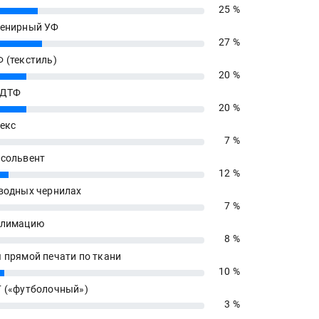
25 %
енирный УФ
27 %
 (текстиль)
20 %
 ДТФ
20 %
екс
7 %
сольвент
12 %
водных чернилах
7 %
блимацию
8 %
 прямой печати по ткани
10 %
 («футболочный»)
3 %