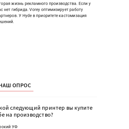
торая жизнь рекламного производства. Если у
ас нет гибрида. Vorey оптимизирует работу
артнеров. У Hyde в приоритете кастомизация
ешений.
НАШ ОПРОС
кой следующий принтер вы купите
бе на производство?
рокий УФ