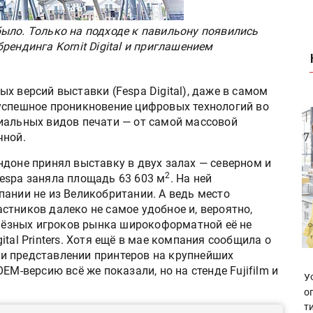
ыло. Только на подходе к павильону появились
рендинга Kornit Digital и приглашением
х версий выставки (Fespa Digital), даже в самом
успешное проникновение цифровых технологий во
иальных видов печати — от самой массовой
чной.
ндоне принял выставку в двух залах — северном и
2
espa заняла площадь 63 603 м
. На ней
пании не из Великобритании. А ведь место
тников далеко не самое удобное и, вероятно,
рьёзных игроков рынка широкоформатной её не
tal Printers. Хотя ещё в мае компания сообщила о
и представлении принтеров на крупнейших
EM-версию всё же показали, но на стенде Fujifilm и
У
о
т