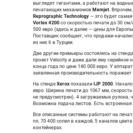
выглядят гигантами, а работают на водных
печатающих механизмов
Memjet
. Впрочем
Reprographic Technology
— это будет самая 
Vortex 4200
со скоростью печати до 30 см/с
500 евро (здесь и далее — цены для Европ
Поставщик сообщает, что продажи начались
из них 6 в Турции.
Две другие премьеры состоялись на стенда
проект Velocity и даже дали ему серийное 
конца года по цене 140 000 евро. У аппарат
заявленная производительность поражает 
Круглый стол на тему РОП
28 июля
На стенде
Xerox
показали
IJP 2000
. Начало
евро. Ширина печати до 1067 мм, скорость
не предусмотрен). 4 загружаемых рулона, 
Росприроднадзор запуска
Возможна подача листов. Есть встроенная 
«Калькулятор утилизации»
Все описанные системы работают на печат
пл, 70 400 сопел в каждой, 5 каналов цвет
контейнерах.
IPSA 2026 приглашает за и