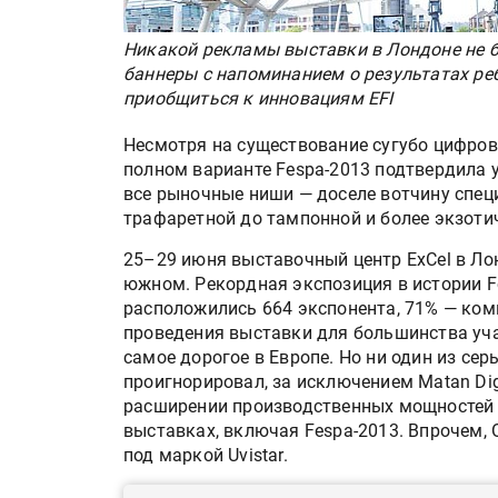
Никакой рекламы выставки в Лондоне не б
баннеры с напоминанием о результатах реб
приобщиться к инновациям EFI
Несмотря на существование сугубо цифровы
полном варианте Fespa-2013 подтвердила 
все рыночные ниши — доселе вотчину спец
трафаретной до тампонной и более экзоти
25–29 июня выставочный центр ExCel в Ло
южном. Рекордная экспозиция в истории F
расположились 664 экспонента, 71% — ком
проведения выставки для большинства учас
самое дорогое в Европе. Но ни один из се
проигнорировал, за исключением Matan Digi
расширении производственных мощностей 
выставках, включая Fespa-2013. Впрочем, O
под маркой Uvistar.