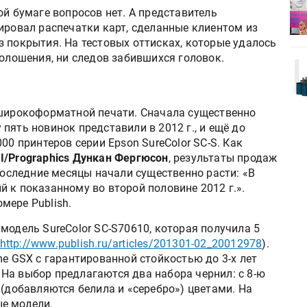
поставщиками и новыми
ой бумаге вопросов нет. А представитель
решениями для брендов
ировал распечатки карт, сделанные клиентом из
 покрытия. На тестовых оттисках, которые удалось
полошения, ни следов забившихся головок.
Kairos выпускает станцию
r Lava
смешения красок Ada Color Lava
широкоформатной печати. Сначала существенно
пять новинок представили в 2012 г., и ещё до
00 принтеров серии Epson SureColor SC-S. Как
I/Prographics Дункан Фергюсон
, результаты продаж
 последние месяцы начали существенно расти: «В
 к показанному во второй половине 2012 г.».
мере Publish.
модель SureColor SC-S70610, которая получила 5
http://www.publish.ru/articles/201301-02_20012978
).
me GSX с гарантированной стойкостью до 3-х лет
На выбор предлагаются два набора чернил: с 8-ю
-ю (добавляются белила и «серебро») цветами. На
е модели.