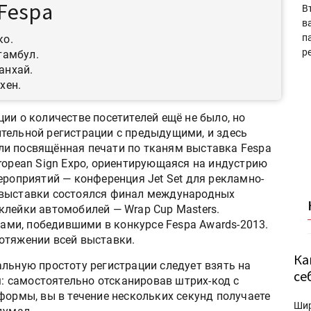
Fespa
В
в
п
ко.
р
Стамбул.
анхай.
хен.
ии о количестве посетителей ещё не было, но
тельной регистрации с предыдущими, и здесь
ли посвящённая печати по тканям выставка Fespa
ropean Sign Expo, ориентирующаяся на индустрию
ероприятий — конференция Jet Set для рекламно-
 выставки состоялся финал международных
клейки автомобилей — Wrap Cup Masters.
ми, победившими в конкурсе Fespa Awards-2013.
отяжении всей выставки.
Ка
льную простоту регистрации следует взять на
се
 самостоятельно отсканировав штрих-код с
формы, вы в течение нескольких секунд получаете
Ши