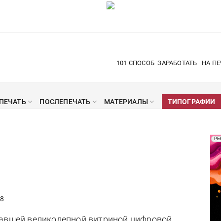
101 СПОСОБ
ЗАРАБОТАТЬ
НА ПЕ
ПЕЧАТЬ
ПОСЛЕПЕЧАТЬ
МАТЕРИАЛЫ
ТИПОГРАФИИ
Рек
РЕ
Печ
8
тавшей великолепной витриной цифровой