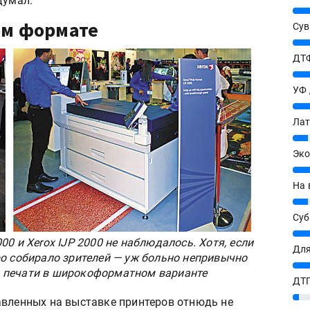
думал.
25%
ом формате
Сув
27%
ДТФ
20%
УФ
20%
Лат
7%
Эко
12%
На 
7%
Су
8%
0 и Xerox IJP 2000 не наблюдалось. Хотя, если
Для
ро собирало зрителей — уж больно непривычно
10%
 печати в широкоформатном варианте
ДТГ
3%
авленных на выставке принтеров отнюдь не