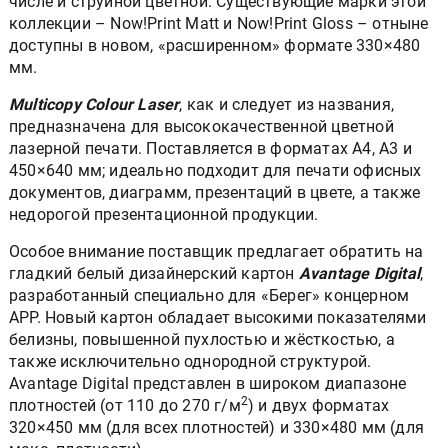
числе и струйной цветной. Существующие марки этой
коллекции – Now!Print Matt и Now!Print Gloss – отныне
доступны в новом, «расширенном» формате 330×480
мм.
Multicopy Colour Laser
, как и следует из названия,
предназначена для высококачественной цветной
лазерной печати. Поставляется в форматах А4, А3 и
450×640 мм; идеально подходит для печати офисных
документов, диаграмм, презентаций в цвете, а также
недорогой презентационной продукции.
Особое внимание поставщик предлагает обратить на
гладкий белый дизайнерский картон
Avantage Digital
,
разработанный специально для «Берег» концерном
APP. Новый картон обладает высокими показателями
белизны, повышенной пухлостью и жёсткостью, а
также исключительно однородной структурой.
Avantage Digital представлен в широком диапазоне
2
плотностей (от 110 до 270 г/м
) и двух форматах
320×450 мм (для всех плотностей) и 330×480 мм (для