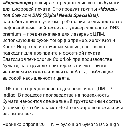
«Европапир»
расширяет предложение сортов бумаги
для цифровой печати. Это продукт группы
«Монди»
под брендом
DNS (Digital Needs Specialists)
,
разработанным с учётом требований специалистов по
цифровой печатной технике к универсальности. DNS
premium — предназначена для лазерных ЦПМ,
использующих сухой тонер (например, Xerox iGen и
Kodak Nexpress) и струйных машин, прекрасно
подходит для пре-принта и офсетной печати.
Благодаря технологии ColorLok при производстве
бумаги, на струйных принтерах с пигментными
чернилами можно выполнять работы, требующие
высокой насыщенности цвета.
DNS indigo предназначена для печати на ЦПМ HP
Indigo. В процессе производства на поверхность
бумаги наносится специальный грунтовочный состав
(праймер), чтобы краска ElectroInk хорошо ложилась и
закреплялась.
Новинка апреля 2011 г. — рулонная бумага DNS high