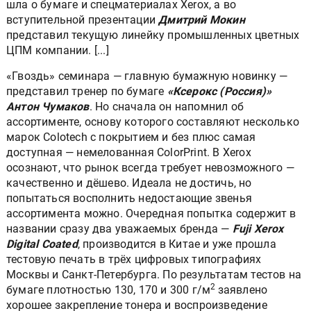
шла о бумаге и спецматериалах Xerox, а во
вступительной презентации
Дмитрий Мокин
представил текущую линейку промышленных цветных
ЦПМ компании. [...]
«Гвоздь» семинара — главную бумажную новинку —
представил тренер по бумаге
«Ксерокс (Россия)»
Антон Чумаков
. Но сначала он напомнил об
ассортименте, основу которого составляют несколько
марок Colotech с покрытием и без плюс самая
доступная — немелованная ColorPrint. В Xerox
осознают, что рынок всегда требует невозможного —
качественно и дёшево. Идеала не достичь, но
попытаться восполнить недостающие звенья
ассортимента можно. Очередная попытка содержит в
названии сразу два уважаемых бренда —
Fuji Xerox
Digital Coated
, производится в Китае и уже прошла
тестовую печать в трёх цифровых типографиях
Москвы и Санкт-Петербурга. По результатам тестов на
2
бумаге плотностью 130, 170 и 300 г/м
заявлено
хорошее закрепление тонера и воспроизведение