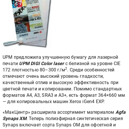
UPM предложила улучшенную бумагу для лазерной
печати
UPM DIGI Color laser
с белизной на уровне CIE
2
172 плотностью 80–300 г/м
. Среди особенностей
отмечают очень высокий уровень гладкости,
качественный отлив и высокую эффективность при
цветной печати и копировании. Помимо стандартных
форматов A4, A3, SRA3 и A3+, есть формат 364×660 мм
— для копировальных машин Xerox iGen4 EXP.
«МакЦентр» расширила ассортимент материалом
Agfa
Synaps XM
. Теперь полиэфирная синтетическая серия
Synaps включает сорта Synaps OM для офсетной и