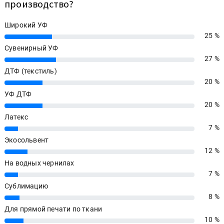
производство?
Широкий УФ
25 %
25%
Сувенирный УФ
27 %
27%
ДТФ (текстиль)
20 %
20%
УФ ДТФ
20 %
20%
Латекс
7 %
7%
Экосольвент
12 %
12%
На водных чернилах
7 %
7%
Сублимацию
8 %
8%
Для прямой печати по ткани
10 %
10%