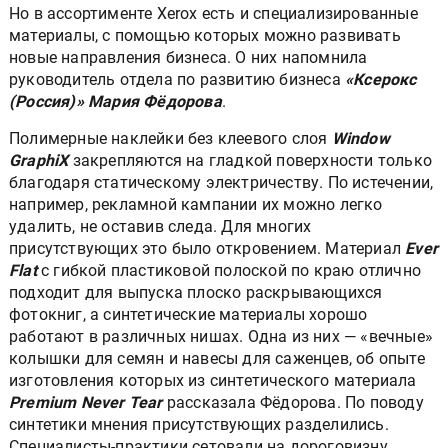
Но в ассортименте Xerox есть и специализированные
материалы, с помощью которых можно развивать
новые направления бизнеса. О них напомнила
руководитель отдела по развитию бизнеса
«Ксерокс
(Россия)» Мария Фёдорова
.
Полимерные наклейки без клеевого слоя
Window
GraphiX
закрепляются на гладкой поверхности только
благодаря статическому электричеству. По истечении,
например, рекламной кампании их можно легко
удалить, не оставив следа. Для многих
присутствующих это было откровением. Материал
Ever
Flat
с гибкой пластиковой полоской по краю отлично
подходит для выпуска плоско раскрывающихся
фотокниг, а синтетические материалы хорошо
работают в различных нишах. Одна из них — «вечные»
колышки для семян и навесы для саженцев, об опыте
изготовления которых из синтетического материала
Premium Never Tear
рассказала Фёдорова. По поводу
синтетики мнения присутствующих разделились.
Специалисты-практики сетовали на дороговизну