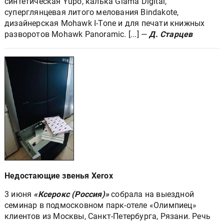
синтетическая Yupo, калька Glama Digital,
суперглянцевая литого мелования Bindakote,
дизайнерская Mohawk I-Tone и для печати книжных
разворотов Mohawk Panoramic. [...] —
Д. Старцев
Недостающие звенья Xerox
3 июня
«Ксерокс (Россия)»
собрала на выездной
семинар в подмосковном парк-отеле «Олимпиец»
клиентов из Москвы, Санкт-Петербурга, Рязани. Речь