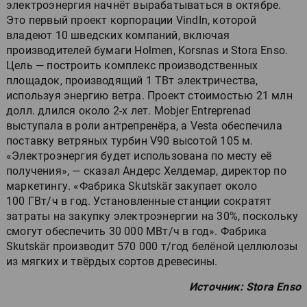
электроэнергия начнёт вырабатываться в октябре.
Это первый проект корпорации VindIn, которой
владеют 10 шведских компаний, включая
производителей бумаги Holmen, Korsnas и Stora Enso.
Цель — построить комплекс производственных
площадок, производящий 1 TВт электричества,
используя энергию ветра. Проект стоимостью 21 млн
долл. длился около 2-х лет. Mobjer Entreprenad
выступала в роли антрепренёра, а Vesta обеспечила
поставку ветряных турбин V90 высотой 105 м.
«Электроэнергия будет использована по месту её
получения», — сказал Андерс Хелдемар, директор по
маркетингу. «Фабрика Skutskär закупает около
100 ГВт/ч в год. Установленные станции сократят
затраты на закупку электроэнергии на 30%, поскольку
смогут обеспечить 30 000 МВт/ч в год». Фабрика
Skutskär производит 570 000 т/год белёной целлюлозы
из мягких и твёрдых сортов древесины.
Источник: Stora Enso