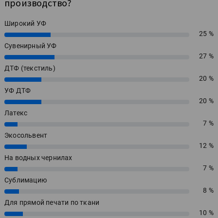
производство?
Широкий УФ
25 %
25%
Сувенирный УФ
27 %
27%
ДТФ (текстиль)
20 %
20%
УФ ДТФ
20 %
20%
Латекс
7 %
7%
Экосольвент
12 %
12%
На водных чернилах
7 %
7%
Сублимацию
8 %
8%
Для прямой печати по ткани
10 %
10%