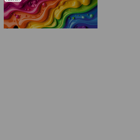
Печати" erid: 2SDnjd2d4Qz