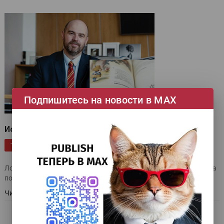
Подпишитесь на новости в МАХ
Исторический номер
|
|
|
|
От редактора
Publish
Бумага
Расходные материалы
ТЕГИ
|
|
|
Бумага, картон
Книжная печать
Эксклюзив
Логично было бы сделать номер с темой «Книжная печать» на
подходящей бумаге — мы так и сделали.
Читать далее