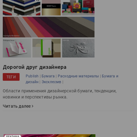
Дорогой друг дизайнера
|
|
|
Publish
Бумага
Расходные материалы
Бумага и
ТЕГИ
|
|
дизайн
Эксклюзив
Области применения дизайнерской бумаги, тенденции,
новинки и перспективы рынка.
Читать далее
Реклама. Рекламодатель ООО "Передовые Системы
РЕКЛАМА