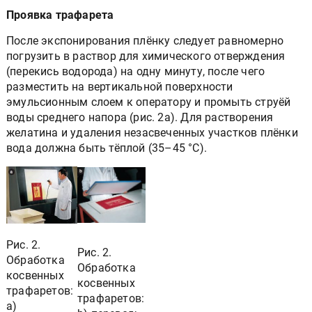
Проявка трафарета
После экспонирования плёнку следует равномерно
погрузить в раствор для химического отверждения
(перекись водорода) на одну минуту, после чего
разместить на вертикальной поверхности
эмульсионным слоем к оператору и промыть струёй
воды среднего напора (рис. 2а). Для растворения
желатина и удаления незасвеченных участков плёнки
вода должна быть тёплой (35–45 °С).
Рис. 2.
Рис. 2.
Обработка
Обработка
косвенных
косвенных
трафаретов:
трафаретов:
а)