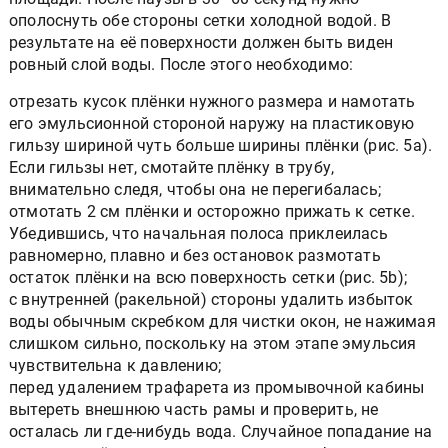
ополоснуть обе стороны сетки холодной водой. В
результате на её поверхности должен быть виден
ровный слой воды. После этого необходимо:
отрезать кусок плёнки нужного размера и намотать
его эмульсионной стороной наружу на пластиковую
гильзу шириной чуть больше ширины плёнки (рис. 5а).
Если гильзы нет, смотайте плёнку в трубу,
внимательно следя, чтобы она не перегибалась;
отмотать 2 см плёнки и осторожно прижать к сетке.
Убедившись, что начальная полоса приклеилась
равномерно, плавно и без остановок размотать
остаток плёнки на всю поверхность сетки (рис. 5b);
с внутренней (ракельной) стороны удалить избыток
воды обычным скребком для чистки окон, не нажимая
слишком сильно, поскольку на этом этапе эмульсия
чувствительна к давлению;
перед удалением трафарета из промывочной кабины
вытереть внешнюю часть рамы и проверить, не
осталась ли где-нибудь вода. Случайное попадание на