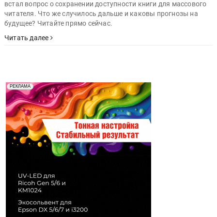
встал вопрос о сохранении доступности книги для массового
читателя. Что же случилось дальше и каковы прогнозы на
будущее? Читайте прямо сейчас.
Читать далее
Реклама. Рекламодатель ООО "Передовые Системы
РЕКЛАМА
Печати" erid: 2SDnjd2d4Qz