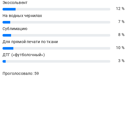
Экосольвент
12 %
12%
На водных чернилах
7 %
7%
Сублимацию
8 %
8%
Для прямой печати по ткани
10 %
10%
ДТГ («футболочный»)
3 %
3%
Проголосовало: 59