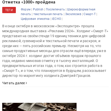
Отметка «1000» пройдена
|
|
|
Форум
Publish
Послепечать
Широкоформатная
ТЕГИ
|
|
|
|
печать
текстильная печать
Эксклюзив
Смарт-Т
|
|
Цифровая этикетка
iECHO
В конце октября в московском «Экспоцентре» прошла
международная выставка «Реклама 2024». Холдинг «Смарт-Т»
представил на своём стенде 19 единиц техники для цифровой
рекламной, сувенирной и текстильной печати и раскроя, и
среди них — пять российских премьер. Несмотря на то, что
самые продуктивные месяцы для отрасли ещё впереди, уже в
октябре 2024 г. холдинг достиг объёмов продаж прошлого
года, недавно миновав отметку в тысячу инсталляций. О
предварительных итогах года, о том, как строится работа в
«Смарт-Т», и о том, что планируется в будущем, рассказывает
директор по маркетингу холдинга Дмитрий Грацков.
Читать далее