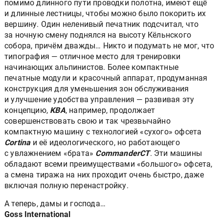
помимо длинного пути проводки полотна, имеют ещё
и длинные лестницы, чтобы можно было покорить их
вершину. Один неленивый печатник подсчитал, что
за ночную смену поднялся на высоту Кёльнского
собора, причём дважды… Никто и подумать не мог, что
типография — отличное место для тренировки
начинающих альпинистов. Более компактные
печатные модули и красочный аппарат, продуманная
конструкция для уменьшения зон обслуживания
и улучшение удобства управления — развивая эту
концепцию,
KBA
, например, продолжает
совершенствовать свою и так чрезвычайно
компактную машину с технологией «сухого» офсета
Cortina
и её идеологического, но работающего
с увлажнением «брата»
CommanderCT
. Эти машины
обладают всеми преимуществами «большого» офсета,
а смена тиража на них проходит очень быстро, даже
включая полную перенастройку.
А теперь, дамы и господа…
Goss International