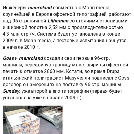
Инженеры
manroland
совместно с Mohn media,
крупнейшей в Европе офсетной типографией, работают
над 96-страничной
Lithoman
со стоячими страницами
и шириной полотна 2,52 мм с производительностью
4,3 млн стр./ч. Система будет установлена в конце
2009 г. в Mohn media, а тестовые испытания начнутся
в начале 2010 г.
Goss
и
manroland
создали свои первые 96-стр.
машины, передвинув границу макс. ширины офсетной
печати к отметке 2860 мм. Кстати, во время Drupa
итальянский полиграфист Мазучелли подписал с Goss
договор о намерениях на поставку 96-стр. машины
Sunday
, уже второй в его типографии (первая будет
установлена уже в начале 2009 г.).