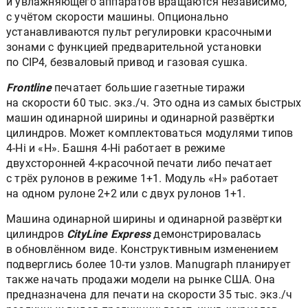
и увлажняющего аппаратов вращаются независимо,
с учётом скорости машины. Опционально
устанавливаются пульт регулировки красочными
зонами с функцией предварительной установки
по CIP4, безваловый привод и газовая сушка.
Frontline
печатает большие газетные тиражи
на скорости 60 тыс. экз./ч. Это одна из самых быстрых
машин одинарной ширины и одинарной развёртки
цилиндров. Может комплектоваться модулями типов
4-Hi и «H». Башня 4-Hi работает в режиме
двухсторонней 4-красочной печати либо печатает
с трёх рулонов в режиме 1+1. Модуль «H» работает
на одном рулоне 2+2 или с двух рулонов 1+1.
Машина одинарной ширины и одинарной развёртки
цилиндров
CityLine Express
демонстрировалась
в обновлённом виде. Конструктивным изменением
подверглись более 10-ти узлов. Manugraph планирует
также начать продажи модели на рынке США. Она
предназначена для печати на скорости 35 тыс. экз./ч