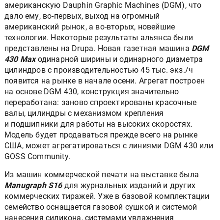
американскую Dauphin Graphic Machines (DGM), что
дало ему, во-первых, выход на огромный
американский рынок, а во-вторых, новейшие
технологии. Некоторые результаты альянса были
представлены на Drupa. Новая газетная машина
DGM
430 Max
одинарной ширины и одинарного диаметра
цилиндров с производительностью 45 тыс. экз./ч
появится на рынке в начале осени. Агрегат построен
на основе DGM 430, конструкция значительно
переработана: заново спроектированы красочные
валы, цилиндры с механизмом крепления
и подшипники для работы на высоких скоростях.
Модель будет продаваться прежде всего на рынке
США, может агрегатироваться с линиями DGM 430 или
GOSS Community.
Из машин коммерческой печати на выставке была
Manugraph S16
для журнальных изданий и других
коммерческих тиражей. Уже в базовой комплектации
семейство оснащается газовой сушкой и системой
нанесения силикона, системами увлажнения