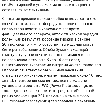
объёма тиражей и увеличения количества работ
оставаться эффективным.
Снижение времени приладки обеспечивается также
за счёт автоматической предустановки основных
параметров печати в красочном аппарате,
фальцевального аппарата, автоматической зарядки
ролей. Как результат, короткие тиражи в районе
20 тыс. средне- и многостраничных изделий могут
быть рентабельными. Объём бумаги, уходящей
в макулатуру при печати тиража, снизился втрое
по сравнению с тем, что было 10 лет назад.
В австрийской типографии Berger на 48-стр. manroland
Lithoman печатают более 200 наименований
отраслевых журналов, многие тиражами около 10 тыс.
экз. Для ускорения смены тиражей на машине
установлена система
PPL
(Power Plate Loading), не
такая дорогая и не такая быстрая, как APL, но всё
равно экономящая 20% времени на смене форм.
ПО PressManager служит для управления печатным