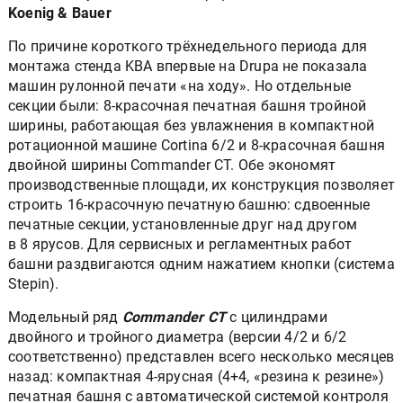
Koenig & Bauer
По причине короткого трёхнедельного периода для
монтажа стенда KBA впервые на Drupa не показала
машин рулонной печати «на ходу». Но отдельные
секции были: 8-красочная печатная башня тройной
ширины, работающая без увлажнения в компактной
ротационной машине Cortina 6/2 и 8-красочная башня
двойной ширины Commander CT. Обе экономят
производственные площади, их конструкция позволяет
строить 16-красочную печатную башню: сдвоенные
печатные секции, установленные друг над другом
в 8 ярусов. Для сервисных и регламентных работ
башни раздвигаются одним нажатием кнопки (система
Stepin).
Модельный ряд
Commander CT
с цилиндрами
двойного и тройного диаметра (версии 4/2 и 6/2
соответственно) представлен всего несколько месяцев
назад: компактная 4-ярусная (4+4, «резина к резине»)
печатная башня с автоматической системой контроля