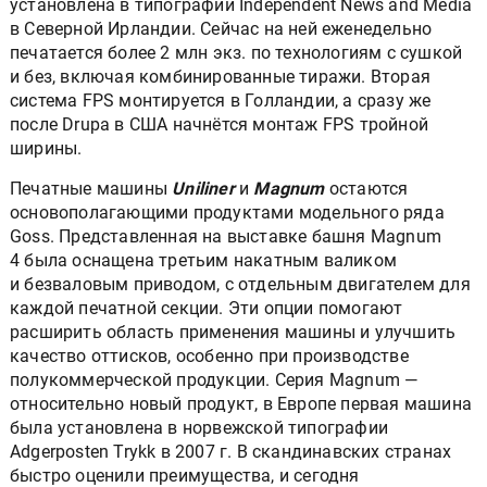
установлена в типографии Independent News and Media
в Северной Ирландии. Сейчас на ней еженедельно
печатается более 2 млн экз. по технологиям с сушкой
и без, включая комбинированные тиражи. Вторая
система FPS монтируется в Голландии, а сразу же
после Drupa в США начнётся монтаж FPS тройной
ширины.
Печатные машины
Uniliner
и
Magnum
остаются
основополагающими продуктами модельного ряда
Goss. Представленная на выставке башня Magnum
4 была оснащена третьим накатным валиком
и безваловым приводом, с отдельным двигателем для
каждой печатной секции. Эти опции помогают
расширить область применения машины и улучшить
качество оттисков, особенно при производстве
полукоммерческой продукции. Серия Magnum —
относительнo новый продукт, в Европе первая машина
была установлена в норвежской типографии
Adgerposten Trykk в 2007 г. В cкандинавских странах
быстро оценили преимущества, и сегодня