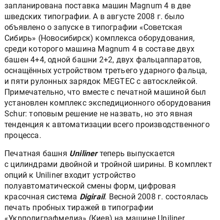
запланирована поставка машин Magnum 4 в две
шведских типографии. А в августе 2008 г. было
объявлено о запуске в типографии «Советская
Сибирь» (Новосибирск) комплекса оборудования,
среди которого машина Magnum 4 в составе двух
башен 4+4, одной башни 2+2, двух фальцаппаратов,
оснащённых устройством третьего ударного фальца,
и пяти рулонных зарядок MEGTEC с автосклейкой.
Примечательно, что вместе с печатной машиной был
установлен комплекс экспедиционного оборудования
Schur: топовым решение не назвать, но это явная
тенденция к автоматизации всего производственного
процесса.
Печатная башня
Uniliner
теперь выпускается
с цилиндрами двойной и тройной ширины. В комплект
опций к Uniliner входит устройство
полуавтоматической смены форм, цифровая
красочная система
Digirail
. Весной 2008 г. состоялась
печать пробных тиражей в типографии
«Укрполиграфмедиа» (Киев) на машине Uniliner