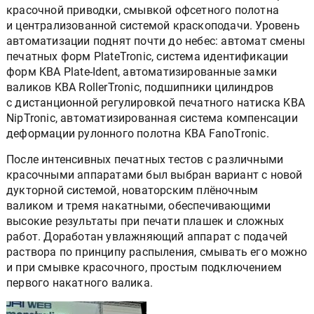
красочной приводки, смывкой офсетного полотна
и централизованной системой краскоподачи. Уровень
автоматизации поднят почти до небес: автомат смены
печатных форм PlateTronic, система идентификации
форм KBA Plate-Ident, автоматизированные замки
валиков KBA RollerTronic, подшипники цилиндров
с дистанционной регулировкой печатного натиска KBA
NipTronic, автоматизированная система компенсации
деформации рулонного полотна KBA FanoTronic.
После интенсивных печатных тестов с различными
красочными аппаратами был выбран вариант с новой
дукторной системой, новаторским плёночным
валиком и тремя накатными, обеспечивающими
высокие результаты при печати плашек и сложных
работ. Доработан увлажняющий аппарат с подачей
раствора по принципу распыления, смывать его можно
и при смывке красочного, простым подключением
первого накатного валика.