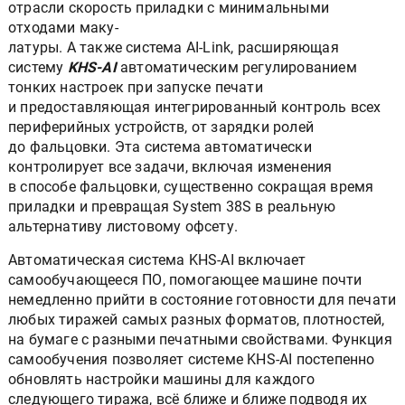
отрасли скорость приладки с минимальными
отходами маку-
латуры. А также система AI-Link, расширяющая
систему
KHS-AI
автоматическим регулированием
тонких настроек при запуске печати
и предоставляющая интегрированный контроль всех
периферийных устройств, от зарядки ролей
до фальцовки. Эта система автоматически
контролирует все задачи, включая изменения
в способе фальцовки, существенно сокращая время
приладки и превращая System 38S в реальную
альтернативу листовому офсету.
Автоматическая система KHS-AI включает
самообучающееся ПО, помогающее машине почти
немедленно прийти в состояние готовности для печати
любых тиражей самых разных форматов, плотностей,
на бумаге с разными печатными свойствами. Функция
самообучения позволяет системе KHS-AI постепенно
обновлять настройки машины для каждого
следующего тиража, всё ближе и ближе подводя их