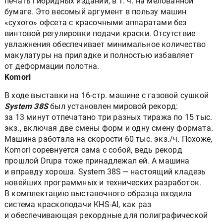
печать гибридных изданий, в т. ч. на мелованной
бумаге. Это весомый аргумент в пользу машин
«сухого» офсета с красочными аппаратами без
винтовой регулировки подачи краски. Отсутствие
увлажнения обеспечивает минимальное количество
макулатуры на приладке и полностью избавляет
от деформации полотна.
Komori
В ходе выставки на 16-стр. машине с газовой сушкой
System 38S
был установлен мировой рекорд:
за 13 минут отпечатано три разных тиража по 15 тыс.
экз., включая две смены форм и одну смену формата.
Машина работала на скорости 60 тыс. экз./ч. Похоже,
Komori соревнуется сама с собой, ведь рекорд
прошлой Drupa тоже принадлежал ей. А машина
и вправду хороша. System 38S — настоящий кладезь
новейших программных и технических разработок.
В комплектацию выставочного образца входила
система краскоподачи KHS-AI, как раз
и обеспечивающая рекордные для полиграфической