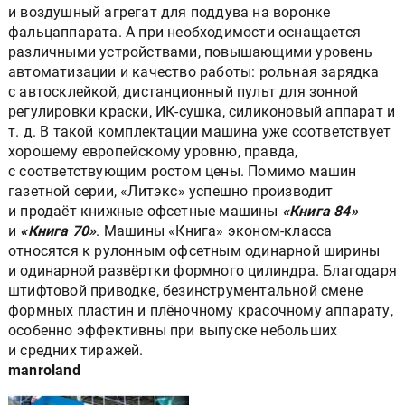
и воздушный агрегат для поддува на воронке
фальцаппарата. А при необходимости оснащается
различными устройствами, повышающими уровень
автоматизации и качество работы: рольная зарядка
с автосклейкой, дистанционный пульт для зонной
регулировки краски, ИК-сушка, силиконовый аппарат и
т. д. В такой комплектации машина уже соответствует
хорошему европейскому уровню, правда,
с соответствующим ростом цены. Помимо машин
газетной серии, «Литэкс» успешно производит
и продаёт книжные офсетные машины
«Книга 84»
и
«Книга 70»
. Машины «Книга» эконом-класса
относятся к рулонным офсетным одинарной ширины
и одинарной развёртки формного цилиндра. Благодаря
штифтовой приводке, безинструментальной смене
формных пластин и плёночному красочному аппарату,
особенно эффективны при выпуске небольших
и средних тиражей.
manroland