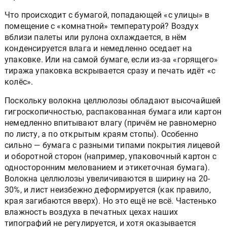
Что происходит с бумагой, попадающей «с улицы» в
помещение с «комнатной» температурой? Воздух
вблизи палеты или рулона охлаждается, в нём
конденсируется влага и немедленно оседает на
упаковке. Или на самой бумаге, если из-за «горящего»
тиража упаковка вскрывается сразу и печать идёт «с
колёс».
Поскольку волокна целлюлозы обладают высочайшей
гигроскопичностью, распакованная бумага или картон
немедленно впитывают влагу (причём не равномерно
по листу, а по открытым краям стопы). Особенно
сильно — бумага с разными типами покрытия лицевой
и оборотной сторон (например, упаковочный картон с
односторонним мелованием и этикеточная бумага).
Волокна целлюлозы увеличиваются в ширину на 20-
30%, и лист неизбежно деформируется (как правило,
края загибаются вверх). Но это ещё не всё. Частенько
влажность воздуха в печатных цехах наших
типографий не регулируется, и хотя оказывается