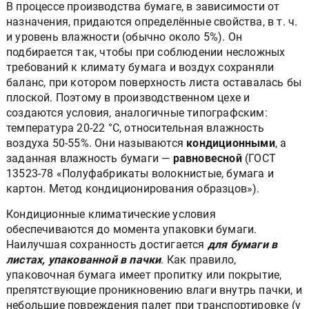
В процессе производства бумаге, в зависимости от
назначения, придаются определённые свойства, в т. ч.
и уровень влажности (обычно около 5%). Он
подбирается так, чтобы при соблюдении несложных
требований к климату бумага и воздух сохраняли
баланс, при котором поверхность листа оставалась бы
плоской. Поэтому в производственном цехе и
создаются условия, аналогичные типографским:
температура 20-22 °С, относительная влажность
воздуха 50-55%. Они называются
кондиционными
, а
заданная влажность бумаги —
равновесной
(ГОСТ
13523-78 «Полуфабрикаты волокнистые, бумага и
картон. Метод кондиционирования образцов»).
Кондиционные климатические условия
обеспечиваются до момента упаковки бумаги.
Наилучшая сохранность достигается
для бумаги в
листах, упакованной в пачки
. Как правило,
упаковочная бумага имеет пропитку или покрытие,
препятствующие проникновению влаги внутрь пачки, и
небольшие повреждения палет при транспортировке (у