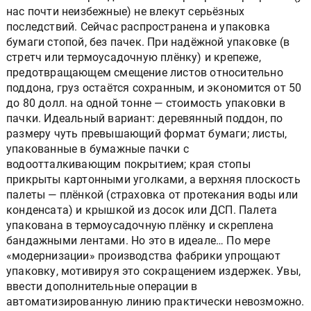
нас почти неизбежные) не влекут серьёзных
последствий. Сейчас распространена и упаковка
бумаги стопой, без пачек. При надёжной упаковке (в
стретч или термоусадочную плёнку) и крепеже,
предотвращающем смещение листов относительно
поддона, груз остаётся сохранным, и экономится от 50
до 80 долл. на одной тонне — стоимость упаковки в
пачки. Идеальный вариант: деревянный поддон, по
размеру чуть превышающий формат бумаги; листы,
упакованные в бумажные пачки с
водоотталкивающим покрытием; края стопы
прикрыты картонными уголками, а верхняя плоскость
палеты — плёнкой (страховка от протекания воды или
конденсата) и крышкой из досок или ДСП. Палета
упакована в термоусадочную плёнку и скреплена
бандажными лентами. Но это в идеале… По мере
«модернизации» производства фабрики упрощают
упаковку, мотивируя это сокращением издержек. Увы,
ввести дополнительные операции в
автоматизированную линию практически невозможно.