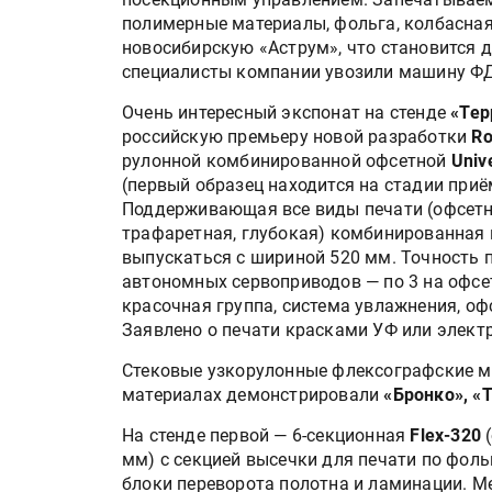
полимерные материалы, фольга, колбасная
новосибирскую «Аструм», что становится 
специалисты компании увозили машину ФД
Очень интересный экспонат на стенде
«Тер
российскую премьеру новой разработки
Ro
рулонной комбинированной офсетной
Univ
(первый образец находится на стадии приё
Поддерживающая все виды печати (офсетн
трафаретная, глубокая) комбинированная
выпускаться с шириной 520 мм. Точность 
HeyGears анонсировала
автономных сервоприводов — по 3 на офсе
полноцветный гибридный 
красочная группа, система увлажнения, оф
принтер G1X
Заявлено о печати красками УФ или электр
Стековые узкорулонные флексографские м
Росприроднадзор запуска
материалах демонстрировали
«Бронко», «
«Калькулятор утилизации»
На стенде первой — 6-секционная
Flex-320
(
мм) с секцией высечки для печати по фоль
блоки переворота полотна и ламинации. 