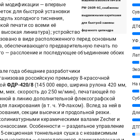
машины высокой печати
ной модификации — впервые
25%
PW-260R-6C, снабжены
еток для быстрой установки
Сув
выдвижными каретками
одуль холодного тиснения,
27%
для быстрой замены
кой печати со всеми её
ДТФ
формного цилиндра
 высокая линиатура); устройство
20%
изовано в виде расположенного перед основным
УФ
, обеспечивающего предварительную печать по
20%
его — расслоение и последующее объединение обоих
Лат
7%
Эко
але года обещание разработчики
12%
ганизовав российскую премьеру 8-красочной
На 
ной
ФДР-420/8
(145 000 евро, ширина рулона 420 мм,
7%
м, мех. скорость до 250 м/мин), печатающей по
енной в линию дополнительной флексографской
Су
ля лакирования (в т. ч. УФ-лаком). Вслед за ней в
8%
ования, секции высечки и продольной резки.
Для
олиниатурными керамическими валами Zecher и
10%
насосами. Особенности — раздельное управление
ДТГ
 5-секционная тоннельная сушка с независимым
3%
ые носители — самоклеящиеся, ламинированные и