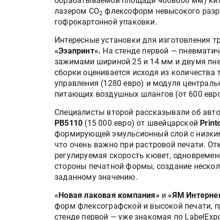
обрабатываемой площади 400в600 мм) кит
лазером СО
флексоформ невысокого разр
2
гофрокартонной упаковки.
Интересные установки для изготовления 
«Эзапринт».
На стенде первой — пневматич
зажимами шириной 25 и 14 мм и двумя пн
сборки оценивается исходя из количества 
управления (1280 евро) и модуля централ
питающих воздушных шлангов (от 600 евро
Специалисты второй рассказывали об авт
PB5110
(15 000 евро) от швейцарской
Print
формирующей эмульсионный слой с низким
что очень важно при растровой печати. От
регулируемая скорость кювет, одновремен
стороны печатной формы, создание нескол
заданному значению.
«Новая лаковая компания»
и
«ЯМ Интерне
форм флексографской и высокой печати, п
стенде первой — уже знакомая по LabelEx