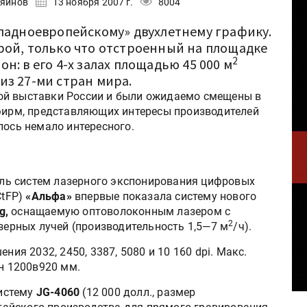
ряинов
13 ноября 2007 г.
8004
ападноевропейскому» двухлетнему графику.
рой, только что отстроенный на площадке
2
н: в его 4-х залах площадью 45 000 м
из 27-ми стран мира.
ой выставки России и были ожидаемо смещены в
 фирм, представляющих интересы производителей
лось немало интересного.
ль систем лазерного экспонирования цифровых
CtFP)
«Альфа»
впервые показала систему нового
g,
оснащаемую оптоволоконным лазером с
2
ерных лучей (производительность 1,5—7 м
/ч).
ия 2032, 2450, 3387, 5080 и 10 160 dpi. Макс.
н 1200в920 мм.
истему
JG-4060
(12 000 долл., размер