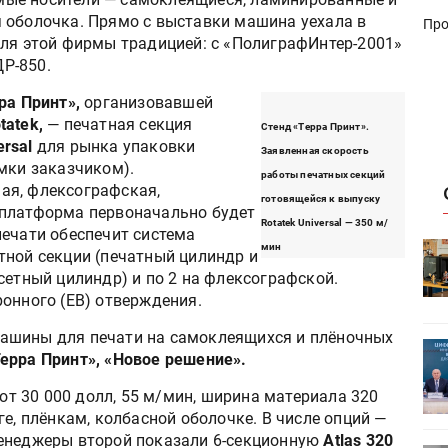
 оболочка. Прямо с выставки машина уехала в
Про
для этой фирмы традицией: с «ПолиграфИнтер-2001»
Р-850.
ра Принт»,
организовавшей
tatek,
— печатная секция
Стенд «Терра Принт».
ersal
для рынка упаковки
Заявленная скорость
мки заказчиком).
работы печатных секций
ая, флексографская,
готовящейся к выпуску
 платформа первоначально будет
Rotatek Universal — 350 м/
печати обеспечит система
HeyGears анонсировала
мин
тной секции (печатный цилиндр и
УФ/3D-
полноцветный гибридный УФ/3D-
сетный цилиндр) и по 2 на флексографской.
принтер G1X
онного (EB) отверждения.
ашины для печати на самоклеящихся и плёночных
ет
Росприроднадзор запускает
Терра Принт», «Новое решение».
«Калькулятор утилизации»
от 30 000 долл, 55 м/мин, ширина материала 320
ге, плёнкам, колбасной оболочке. В числе опций —
Менеджеры второй показали 6-секционную
Atlas 320