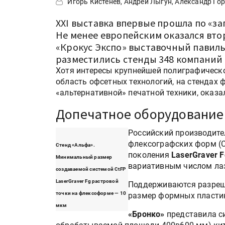
Игорь Кистенёв, Андрей Лыгун, Александр Го
XXI выставка впервые прошла по «з
Не менее европейским оказался вто
«Крокус Экспо» выставочный павильо
разместились стенды 348 компаний 
Хотя интересы крупнейшей полиграфическ
область офсетных технологий, на стендах
«альтернативной» печатной техники, оказа
Допечатное оборудование
Российский производите
флексографских форм (
Стенд «Альфа».
поколения
LaserGraver F
Минимальный размер
вариативным числом лаз
создаваемой системой CtFP
LaserGraver Fg растровой
Поддерживаются разрешен
точки на флексоформе — 10
размер формных пласти
мкм
«Бронко»
представила с