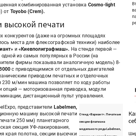
В
башенная комбинированная установка
Cosmo-light
в
) от
Toyobo (Crem).
п
 высокой печати
р
х конкурентов (даже на огромных площадях
шлось места для флексографской техники) наиболее
иант»
и
«Киевполиграфмаш».
На стенде первой —
 одной из самых популярных в России (на
вители фирмы показывали аналогичную модель) 8-
3000
c приводящимися от отдельных двигателей
ханическим приводом печатных и отделочных
 230 м/мин машина позволяет по ходу работы
и опций — моторизованная приводка, модули
аминации, дистанционный пульт управления.
belExpo, представители
Labelmen,
Ка
ционную машину высокой печати
Стенд «Вариант». Печатные
се
печати 250 мм) планетарного
секции флагмана
ская секция УФ-лакирования,
модельного ряда Labelmen,
я края полотна, секции высечки
Ши