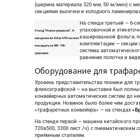
«Дубль В» расширяет ассо
(ширина материала 320 мм, 50 м/мин) с 
фольги для горячего тисн
секциями высечки и холодного ламиниров
На стенде третьей — 6-
упаковочной и этикеточ
Стенд "Новое решение". 6-
УФ-принтер Mimaki UJV20
кашированной фольги, по
секционная Atlas 450 может
запущен в компании «Ска
комплектации — секции 
оснащаться ИК- УФ-
система автоматическог
сушками
равнение полотна и вид
Оборудование для трафар
Уровень представительства техники для т
флексографской — на выставке был полны
конвейерных автоматических систем до н
продукции. Новинок было более чем доста
«трафаретных конвейера» — на стендах
«Б
На стенде первой — машина китайского п
720в500, 3300 лист./ч) с пневматическим
приёмным стапелем.