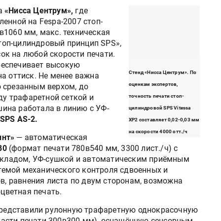
да
«Нисса Центрум»,
где
енной на Fespa-2007 стоп-
в1060 мм, макс. техническая
стоп-цилиндровый принцип SPS»,
к на любой скорости печати.
беспечивает высокую
Стенд «Нисса Центрум». По
а оттиск. Не менее важна
оценкам экспертов,
 срезанным верхом, до
у трафаретной сеткой и
точность печати стоп-
ина работала в линию с УФ-
цилиндровой SPS Vitessa
SPS AS-2.
XP2 составляет 0,02-0,03 мм
на скорости 4000 отт./ч
инт»
— автоматическая
80
(формат печати 780в540 мм, 3300 лист./ч) с
кладом, УФ-сушкой и автоматическим приёмным
темой механического контроля сдвоенных и
, равнения листа по двум сторонам, возможна
цветная печать.
редставили рулонную трафаретную однокрасочную
асти печати 300в300 мм), оснащённую сенсорным