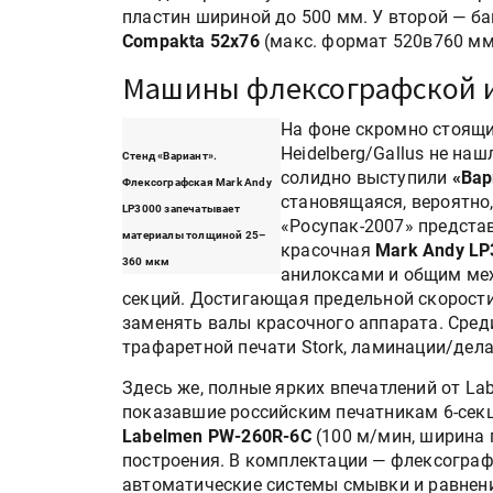
пластин шириной до 500 мм. У второй — 
Compakta 52x76
(макс. формат 520в760 мм
Машины флексографской и
На фоне скромно стоящи
Heidelberg/Gallus не на
Стенд «Вариант».
солидно выступили
«Вар
Флексографская Mark Andy
становящаяся, вероятно,
LP3000 запечатывает
«Росупак-2007» предста
материалы толщиной 25–
красочная
Mark Andy LP
360 мкм
анилоксами и общим ме
секций. Достигающая предельной скорости
заменять валы красочного аппарата. Сред
трафаретной печати Stork, ламинации/дел
Здесь же, полные ярких впечатлений от La
показавшие российским печатникам 6-сек
Labelmen PW-260R-6C
(100 м/мин, ширина 
построения. В комплектации — флексограф
автоматические системы смывки и равнени