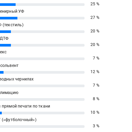
25 %
енирный УФ
27 %
 (текстиль)
20 %
 ДТФ
20 %
екс
7 %
сольвент
12 %
водных чернилах
7 %
блимацию
8 %
 прямой печати по ткани
10 %
 («футболочный»)
3 %