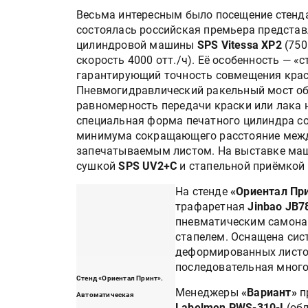
Весьма интересным было посещение стен
состоялась российская премьера представл
цилиндровой машины
SPS Vitessa XP2
(750
скорость 4000 отт./ч). Её особенность — «
гарантирующий точность совмещения красо
Пневмогидравлический ракельный мост о
равномерность передачи краски или лака н
специальная форма печатного цилиндра со
минимума сокращающего расстояние межд
запечатываемым листом. На выставке маш
сушкой
SPS UV2+C
и стапельной приёмкой
На стенде
«Ориентал Пр
трафаретная
Jinbao JB7
пневматическим самона
стапелем. Оснащена сис
деформированных листов
последовательная много
Стенд «Ориентал Принт».
Менеджеры
«Вариант»
п
Автоматическая
Labelmen PWS-310-I
(обл