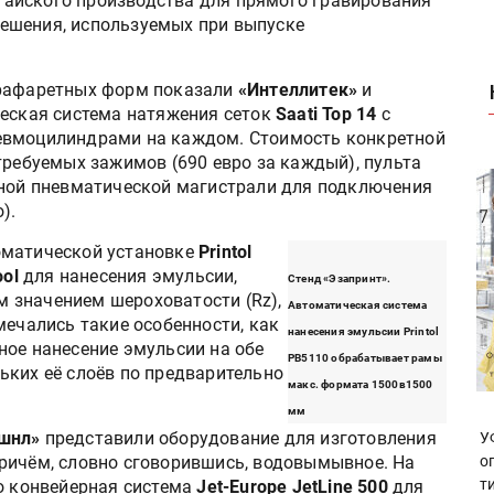
айского производства для прямого гравирования
ешения, используемых при выпуске
трафаретных форм показали
«Интеллитек»
и
еская система натяжения сеток
Saati Top 14
с
евмоцилиндрами на каждом. Стоимость конкретной
требуемых зажимов (690 евро за каждый), пульта
ьной пневматической магистрали для подключения
).
оматической установке
Printol
ool
для нанесения эмульсии,
Стенд «Эзапринт».
 значением шероховатости (Rz),
Автоматическая система
мечались такие особенности, как
нанесения эмульсии Printol
ное нанесение эмульсии на обе
PB5110 обрабатывает рамы
ьких её слоёв по предварительно
макс. формата 1500в1500
мм
шнл»
представили оборудование для изготовления
У
ричём, словно сговорившись, водовымывное. На
о
т
po конвейерная система
Jet-Europe JetLine 500
для