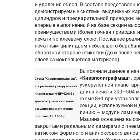
и удаления облоя. В составе представлен
демонстрируемые системы выдвижных кар
цилиндров и предварительной приводки; м
впервые выполненный на базе секции высо
преимуществами (более точная приводка и
печати по клеевому слою. Последнее реал
печатным цилиндром небольшого барабана
оборотной стороне этикетки (до и после н
слоёв самоклеящегося материала).
Выполнили данное в нач
«Киевполиграфмаш»,
ор
Стенд "Киевполиграфмаш".
узкорулонной планетар
8-красочная узкорулонная
длина печати 200—504 м
планетарная ФДР-420/8 с
схеме 8+1 при установл
трёхконтурной системой
секции, используемой и д
регулировки натяжения
линию — модули ламинир
полотна (10-150 Н)
Машина оснащена высок
закрытыми ракельными камерами с пневмо
натиском формного и анилоксового валов,
посекционным управлением. Запечатываем