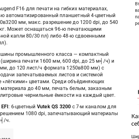
В
ugend F16 для печати на гибких материалах,
в
ью автоматизированный планшетный 4-цветный
п
в3200 мм, макс. разрешение до 1200 dpi, до 540
р
5 кг. Может оснащаться 96‑ю печатающими
ьной капли 80/30 пл) либо 48-ю сдвоенными
л).
ашины промышленного класса — компактный
(ширина печати 1600 мм, 600 dpi, до 25 м╡/ч) и
мм, до 120 лист/ч формата 1250в800 мм) с
одачи запечатываемых листов и системой
е «лёгкими» цветами. Среди объёдиняющих
материала до 40 мм, печать белым, заказным
-литровые чернильные ёмкости на каждый цвет.
е
EFI
: 6-цветный
Vutek QS 3200
с 7-м каналом для
азрешением 1080 dpi, запечатывающий материалы
Ка
╡/ч.
се
Ши