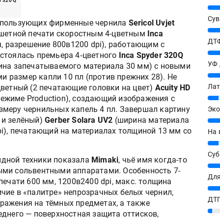
r 320 Q
25%
Сув
спользующих фирменные чернила
Sericol Uvjet
27%
ншетной печати скоростным 4-цветным
Inca
ДТФ
, разрешение 800в1200 dpi), работающим с
20%
стоялась премьера 4‑цветного
Inca Spyder 320Q
УФ
ина запечатываемого материала 30 мм) с новыми
20%
размер капли 10 пл (против прежних 28). Не
Лат
цветный (2 печатающие головки на цвет)
Acuity HD
 режиме Production), создающий изображения с
7%
меру чернильных капель 4 пл. Завершал картину
Эко
 и зелёный)
Gerber Solara UV2
(ширина материала
12%
pi), печатающий на материалах толщиной 13 мм со
На 
7%
Су
дной техники показала
Mimaki
, чьё имя когда-то
8%
ыми сольвентными аппаратами. Особенность 7-
Для
ечати 600 мм, 1200в2400 dpi, макс. толщина
10%
чие в «палитре» непрозрачных белых чернил,
ДТГ
ражения на тёмных предметах, а также
3%
еднего — поверхностная защита оттисков,