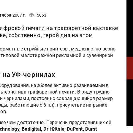
тября 2007 г.
5063
ифровой печати на трафаретной выставке
же, собственно, герой дня на этом
рматные струйные принтеры, медленно, но верно
 типовой малотиражной рекламной и сувенирной
на УФ-чернилах
борудования, наиболее активно развиваемый в
ьтернатива трафаретной печати. В ряду трудно
и чернилами, постоянно сокращающийся размер
цы, работающие с 6 пл), присутствие на рынке
ов.
лее чем достаточно. Перечень представивших её
hnology, Bedigital, Dr HЖnle, DuPont, Durst