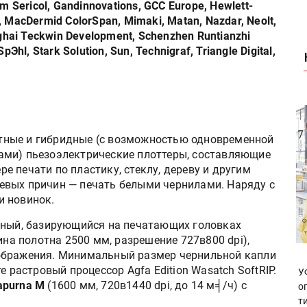
ilm Sericol, Gandinnovations, GCC Europe, Hewlett-
s, MacDermid ColorSpan, Mimaki, Matan, Nazdar, Neolt,
ghai Teckwin Development, Schenzhen Runtianzhi
hl, Stark Solution, Sun, Technigraf, Triangle Digital,
тные и гибридные (с возможностью одновременной
ами) пьезоэлектрические плоттеры, составляющие
 печати по пластику, стеклу, дереву и другим
евых причин — печать белыми чернилами. Наряду с
и новинок.
ный, базирующийся на печатающих головках
на полотна 2500 мм, разрешение 727в800 dpi),
ображения. Минимальный размер чернильной капли
е растровый процессор Agfa Edition Wasatch SoftRIP.
У
apurna M
(1600 мм, 720в1440 dpi, до 14 м╡/ч) c
о
т