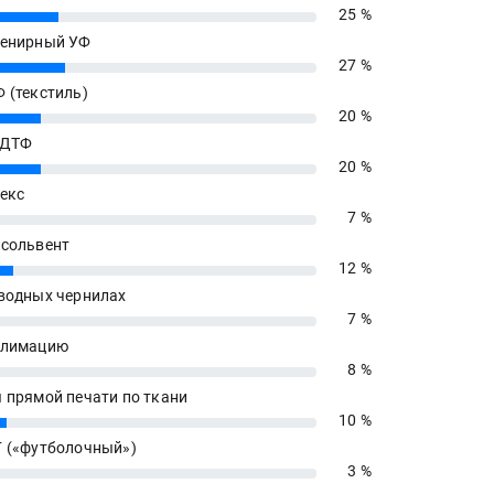
25 %
енирный УФ
27 %
 (текстиль)
20 %
 ДТФ
20 %
екс
7 %
сольвент
12 %
водных чернилах
7 %
блимацию
8 %
 прямой печати по ткани
10 %
 («футболочный»)
3 %