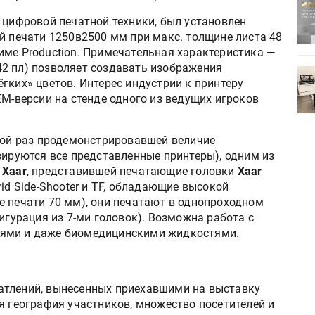
ртимент
«Дубль В» расширяет ассортимент
ения
фольги для горячего тиснения
 цифровой печатной техники, был установлен
й печати 1250в2500 мм при макс. толщине листа 48
име Production. Примечательная характеристика —
2 пл) позволяет создавать изображения
0
УФ-принтер Mimaki UJV200
гких» цветов. Интерес индустрии к принтеру
зитель»
запущен в компании «Сказитель»
EM-версии на стенде одного из ведущих игроков
дной раз продемонстрировавшей величие
зируются все представленные принтеры), одним из
д
Xaar
, представившей печатающие головки
Xaar
rid Side-Shooter и TF, обладающие высокой
е печати 70 мм), они печатают в однопроходном
игурация из 7-ми головок). Возможна работа с
иями и даже биомедицинскими жидкостями.
атлений, вынесенных приехавшими на выставку
я география участников, множество посетителей и