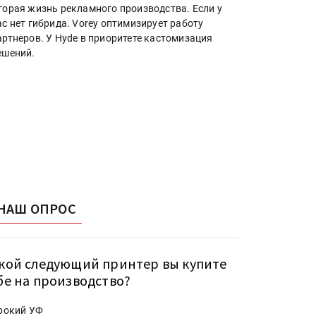
торая жизнь рекламного производства. Если у
ас нет гибрида. Vorey оптимизирует работу
артнеров. У Hyde в приоритете кастомизация
ешений.
НАШ ОПРОС
кой следующий принтер вы купите
бе на производство?
рокий УФ