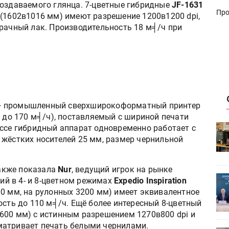
создаваемого глянца. 7-цветные гибридные
JF-1631
Про
(1602в1016 мм) имеют разрешение 1200в1200 dpi,
зрачный лак. Производительность 18 м╡/ч при
 промышленный сверхширокоформатный принтер
, до 170 м╡/ч), поставляемый с шириной печати
ассе гибридный аппарат одновременно работает с
HeyGears анонсировала
УФ/3D-
полноцветный гибридный УФ/3D-
 жёстких носителей 25 мм, размер чернильной
принтер G1X
акже показала
Nur
, ведущий игрок на рынке
ет
Росприроднадзор запускает
й в 4- и 8-цветном режимах
Expedio Inspiration
«Калькулятор утилизации»
00 мм, на рулонных 3200 мм) имеет эквивалентное
ость до 110 м╡/ч. Ещё более интересный 8-цветный
600 мм) с истинным разрешением 1270в800 dpi и
матривает печать белыми чернилами.