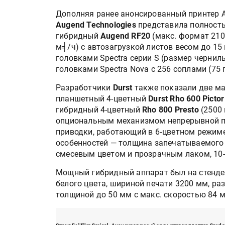
Дополняя ранее анонсированный принтер A
Augend Technologies
представила полност
гибридный
Augend RF20
(макс. формат 2100
м╡/ч) с автозагрузкой листов весом до 1
головками Spectra серии S (размер чернил
головками Spectra Nova с 256 соплами (75 п
Разработчики
Durst
также показали две м
планшетный 4-цветный
Durst Rho 600 Pictor
гибридный 4-цветный
Rho 800 Presto
(2500 
опциональным механизмом непрерывной п
приводки, работающий в 6‑цветном режим
особенностей — толщина запечатываемого 
смесевым цветом и прозрачным лаком, 10
Мощный гибридный аппарат был на стенд
белого цвета, шириной печати 3200 мм, р
толщиной до 50 мм с макс. скоростью 84 м