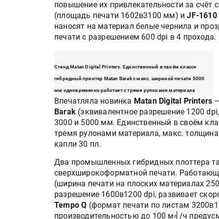
повышение их привлекательности за счёт 
(площадь печати 1602в3100 мм) и
JF-1610
наносят на материал белые чернила и про
печати с разрешением 600 dpi в 4 прохода.
Стенд Matan Digital Printers. Единственный в своём классе
гибридный принтер Matan Barak с макс. шириной печати 5000
мм одновременно работает с тремя рулонами материала
Впечатляла новинка
Matan Digital Printers
—
Barak
(эквивалентное разрешение 1200 dpi
3000 и 5000 мм. Единственный в своём кл
HeyGears анонсировала
полноцветный гибридный 
тремя рулонами материала, макс. толщина
принтер G1X
капли 30 пл.
Два промышленных гибридных плоттера т
Росприроднадзор запуска
сверхширокоформатной печати. Работающи
«Калькулятор утилизации»
(ширина печати на плоских материалах 25
разрешение 1600в1200 dpi, развивает скор
Tempo Q
(формат печати по листам 3200в1
производительностью до 100 м╡/ч предус