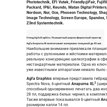
Phototechnik, EFI Vutek, Friendly@Fair, Fujif
Packard, IP&I, Keundo, Matan Digital Printer
Nordson, Nur, Oce, Phoseon Technology, Sha
Image Technology, Screen Europe, Spandex, SpЭ
ZЭnd Systemtechnik.
Стенд Agfa Graphics. Планшетный широкоформатный принтер
Agfa Anapurna M запечатывает материалы толщиной до 45 мм
Наибольшее внимание привлекали планше
работы с рулонными и жёсткими материал
реальную конкуренцию шелкографии в сфере
нестандартным материалам. Одна из ключ
уже известными аппаратами немало было 
Agfa Graphics
впервые представила гибрид
2
Spectra Nova, 6-цветный
Anapurna XL
(шири
способный одновременно печатать два из
28 пл, поддержка белых чернил, в комплект
Также впервые показывался 6-цветный
An
размером капли 14 пл.