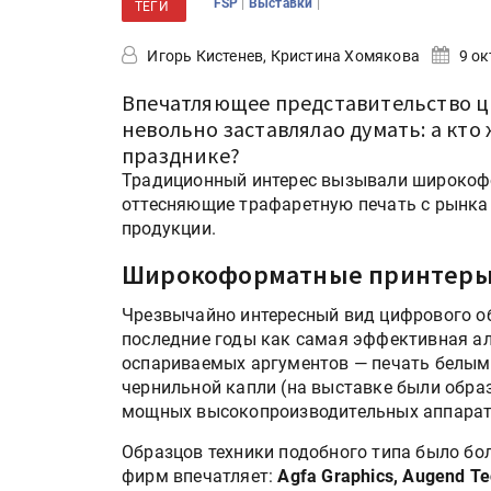
|
|
FSP
Выставки
ТЕГИ
Игорь Кистенев, Кристина Хомякова
9 ок
Впечатляющее представительство ц
невольно заставлялaо думать: а кто 
празднике?
Традиционный интерес вызывали широкофо
оттесняющие трафаретную печать с рынка
продукции.
Широкоформатные принтеры 
Чрезвычайно интересный вид цифрового о
последние годы как самая эффективная ал
оспариваемых аргументов — печать белым
чернильной капли (на выставке были образ
мощных высокопроизводительных аппарат
Образцов техники подобного типа было бо
фирм впечатляет:
Agfa Graphics, Augend Tec