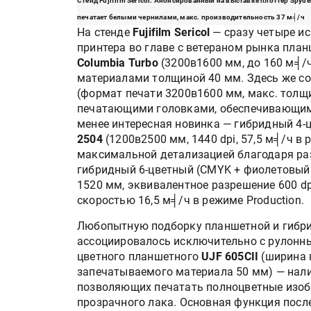
Стенд Fujifilm Sericol. Анонсированный на выставке плоттер Spyde
печатает белыми чернилами, макс. производительность 37 м╡/ч
На стенде
Fujifilm Sericol
— сразу четыре и
принтера во главе с ветераном рынка пла
Columbia Turbo
(3200в1600 мм, до 160 м╡/ч
материалами толщиной 40 мм. Здесь же со
(формат печати 3200в1600 мм, макс. толщ
печатающими головками, обеспечивающими 
менее интересная новинка — гибридный 4-
2504
(1200в2500 мм, 1440 dpi, 57,5 м╡/ч в
максимальной детализацией благодаря раз
гибридный 6-цветный (CMYK + фиолетовый
1520 мм, эквивалентное разрешение 600 d
скоростью 16,5 м╡/ч в режиме Production.
Любопытную подборку планшетной и гибри
ассоциировалось исключительно с рулонн
цветного планшетного
UJF 605СII
(ширина п
запечатываемого материала 50 мм) — нали
позволяющих печатать полноцветные изоб
прозрачного лака. Основная функция посл