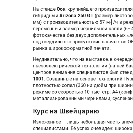
«Дубль В» расширяет ассо
фольги для горячего тисн
На стенде
Oce
, крупнейшего производителя
гибридный
Arizona 250 GT
(размер листово
мм) с производительностью 57 м╡/ч в реж
переменный размер чернильной капли (6–4
УФ-принтер Mimaki UJV20
фотокачества без двух дополнительных «лё
запущен в компании «Ска
подтвердило его присутствиe в качестве O
рынка широкоформатной печати.
Неудивительно, что на выставке, в очере
пьезоэлектрической технологии (на ней ба
центров внимания специалистов был стен
1001
. Созданные на основе технологий Hyb
плотностью сопел (360 на дюйм при ширин
режиме со скоростью 10 тыс. стр. А4 (конф
металлизированными чернилами, суспенз
Курс на Швейцарию
Изложенное — лишь небольшая часть впеч
специалистами. Её успех очевиден: широка