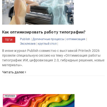
Как оптимизировать работу типографии?
|
|
|
Publish
Допечатные процессы
оптимизация
ТЕГИ
|
|
Эксклюзив
круглый стол
В июне журнал Publish совместно с выставкой Printech 2026
провели специальную сессию на тему «Оптимизация работы
типографии: ИИ, цифровизация 2.0, гибридные решения, новые
материалы».
Читать далее
Реклама. Рекламодатель ООО "Передовые Системы
РЕКЛАМА
Печати" erid: 2SDnjd2d4Qz