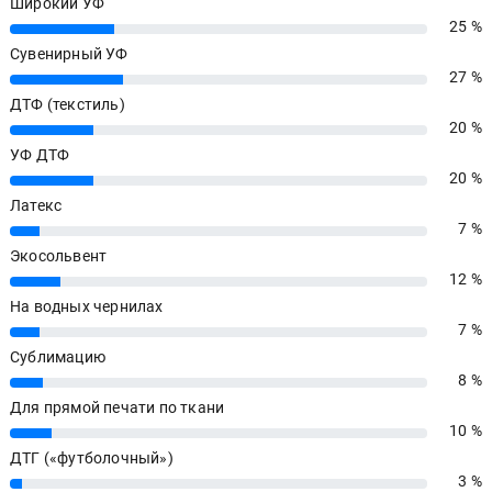
Широкий УФ
25 %
25%
Сувенирный УФ
27 %
27%
ДТФ (текстиль)
20 %
20%
УФ ДТФ
20 %
20%
Латекс
7 %
7%
Экосольвент
12 %
12%
На водных чернилах
7 %
7%
Сублимацию
8 %
8%
Для прямой печати по ткани
10 %
10%
ДТГ («футболочный»)
3 %
3%