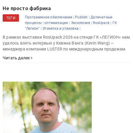
Не просто фабрика
|
|
Программное обеспечение
Publish
Допечатные
ТЕГИ
|
|
|
|
процессы
оптимизация
Эксклюзив
RosUpack
ГК
|
|
"Легион"
Этикетка и упаковка
В рамках выставки RosUpack 2026 на стенде ГК «ЛЕГИОН» нам
удалось взять интервью у Кевина Ванга (Kevin Wang) —
менеджера компании LUSTER по международным продажам.
Читать далее