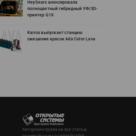
HeyGears анонсировала
полноцветный гибридный УФ/3D-
принтер G1X
Kairos выпускает станцию
смешения красок Ada Color Lava
Авторские права на все статьи,
размещённые на сайте Publish,