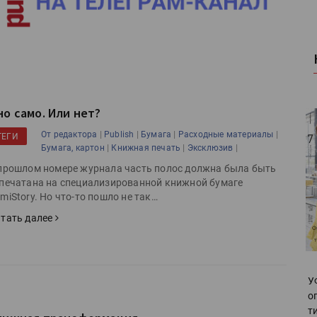
но само. Или нет?
|
|
|
|
От редактора
Publish
Бумага
Расходные материалы
ТЕГИ
|
|
|
Бумага, картон
Книжная печать
Эксклюзив
прошлом номере журнала часть полос должна была быть
печатана на специализированной книжной бумаге
miStory. Но что-то пошло не так…
тать далее
У
о
т