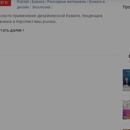
|
|
|
Publish
Бумага
Расходные материалы
Бумага и
ТЕГИ
Про
|
|
дизайн
Эксклюзив
ласти применения дизайнерской бумаги, тенденции,
винки и перспективы рынка.
тать далее
ет
Росприроднадзор запускает
«Калькулятор утилизации»
деями,
IPSA 2026 приглашает за идеями,
поставщиками и новыми
решениями для брендов