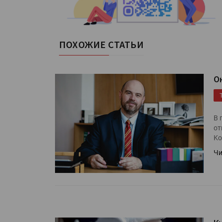
ПОХОЖИЕ СТАТЬИ
О
В 
от
Ko
Чи