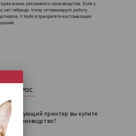
торая жизнь рекламного производства. Если у
ас нет гибрида. Vorey оптимизирует работу
артнеров. У Hyde в приоритете кастомизация
ешений.
НАШ ОПРОС
кой следующий принтер вы купите
бе на производство?
рокий УФ