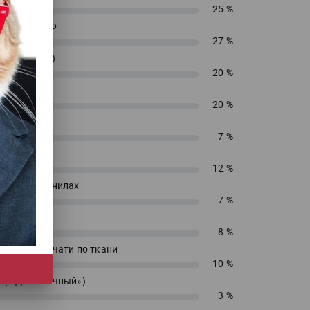
25 %
енирный УФ
27 %
 (текстиль)
20 %
 ДТФ
20 %
екс
7 %
сольвент
12 %
водных чернилах
7 %
блимацию
8 %
 прямой печати по ткани
10 %
 («футболочный»)
3 %