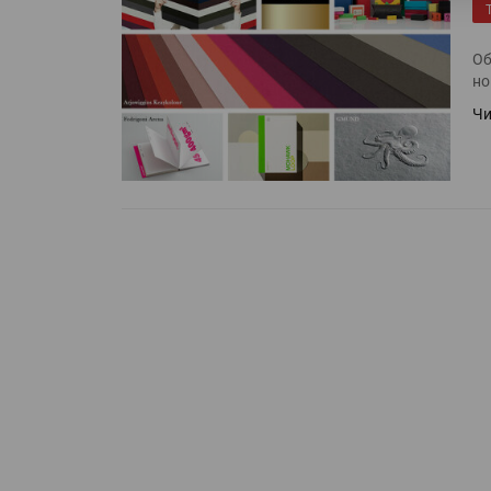
Об
но
Чи
Росприроднадзор запуска
«Калькулятор утилизации»
IPSA 2026 приглашает за и
поставщиками и новыми
решениями для брендов