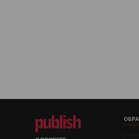
HeyGears анонсировала
полноцветный гибридный 
принтер G1X
Kairos выпускает станцию
смешения красок Ada Colo
ОБРА