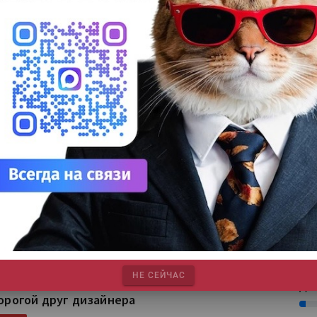
25%
Сув
27%
ДТФ
20%
УФ
ак изменился импорт бумаги и картона в Россию
20%
|
|
|
|
Статистика
Publish
Бумага
Расходные материалы
ТЕГИ
Лат
|
|
|
Бумага, картон
Эксклюзив
Инфографика
7%
нные марта по сравнению с февралём 2022 г.
Эко
тать далее
12%
На 
7%
Су
8%
Для
10%
НЕ СЕЙЧАС
ДТГ
орогой друг дизайнера
3%