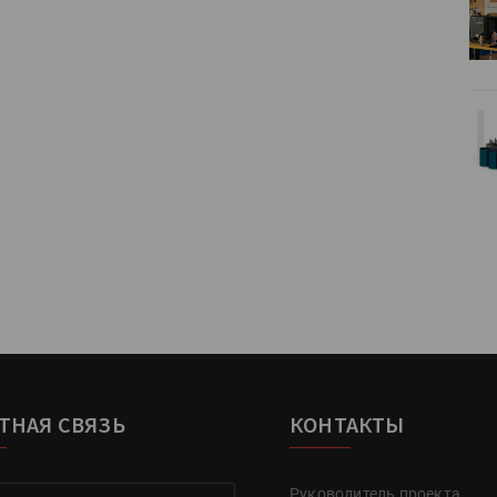
HeyGears анонсировала
УФ/3D-
полноцветный гибридный УФ/3D-
принтер G1X
Kairos выпускает станцию
r Lava
смешения красок Ada Color Lava
ТНАЯ СВЯЗЬ
КОНТАКТЫ
Руководитель проекта