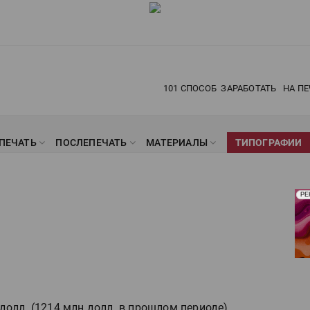
101 СПОСОБ
ЗАРАБОТАТЬ
НА ПЕ
ПЕЧАТЬ
ПОСЛЕПЕЧАТЬ
МАТЕРИАЛЫ
ТИПОГРАФИИ
Рек
РЕ
Печ
долл. (1214 млн долл. в прошлом периоде),