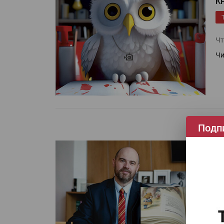
К
Чт
Чи
Подп
И
Ло
на
Чи