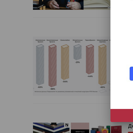
К
Да
Чи
Д