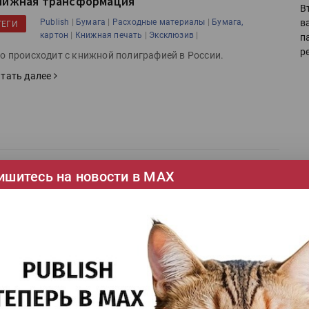
нижная трансформация
В
|
|
|
в
Publish
Бумага
Расходные материалы
Бумага,
ТЕГИ
|
|
|
картон
Книжная печать
Эксклюзив
п
р
о происходит с книжной полиграфией в России.
тать далее
ишитесь на новости в МАХ
сторический номер
|
|
|
|
От редактора
Publish
Бумага
Расходные материалы
ТЕГИ
|
|
|
Бумага, картон
Книжная печать
Эксклюзив
Ка
гично было бы сделать номер с темой «Книжная печать»
 подходящей бумаге — мы так и сделали.
се
тать далее
Ши