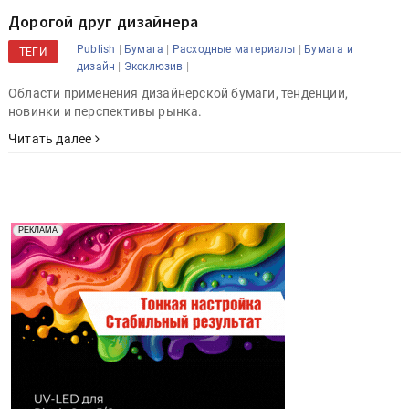
Дорогой друг дизайнера
|
|
|
Publish
Бумага
Расходные материалы
Бумага и
ТЕГИ
|
|
дизайн
Эксклюзив
Области применения дизайнерской бумаги, тенденции,
новинки и перспективы рынка.
Читать далее
Реклама. Рекламодатель ООО "Передовые Системы
РЕКЛАМА
Печати" erid: 2SDnjd2d4Qz