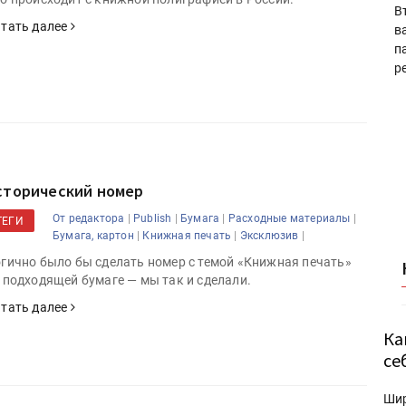
В
тать далее
в
п
р
сторический номер
|
|
|
|
От редактора
Publish
Бумага
Расходные материалы
ТЕГИ
|
|
|
Бумага, картон
Книжная печать
Эксклюзив
гично было бы сделать номер с темой «Книжная печать»
 подходящей бумаге — мы так и сделали.
тать далее
Ка
се
Ши