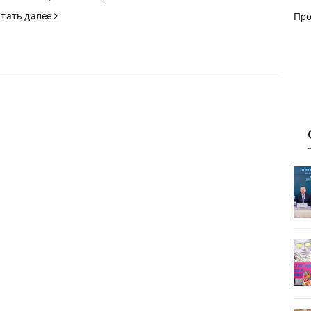
тать далее
Про
ет
Росприроднадзор запускает
«Калькулятор утилизации»
деями,
IPSA 2026 приглашает за идеями,
поставщиками и новыми
решениями для брендов