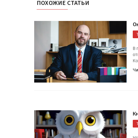
ПОХОЖИЕ СТАТЬИ
О
В 
от
Ko
Чи
К
Чт