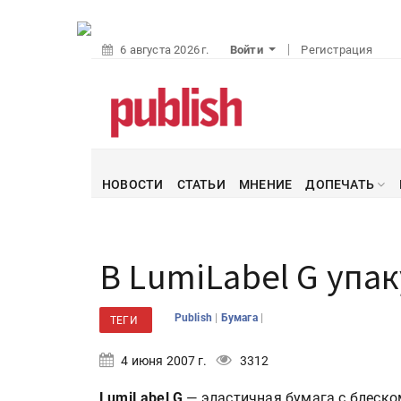
6 августа 2026 г.
Войти
Регистрация
НОВОСТИ
СТАТЬИ
МНЕНИЕ
ДОПЕЧАТЬ
В LumiLabel G упа
|
|
Publish
Бумага
ТЕГИ
4 июня 2007 г.
3312
LumiLabel G
— эластичная бумага с блеско