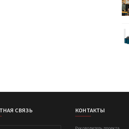
HeyGears анонсировала
УФ/3D-
полноцветный гибридный УФ/3D-
принтер G1X
Kairos выпускает станцию
r Lava
смешения красок Ada Color Lava
ТНАЯ СВЯЗЬ
КОНТАКТЫ
Руководитель проекта