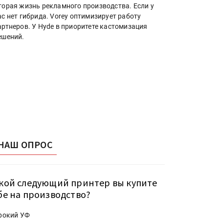
торая жизнь рекламного производства. Если у
ас нет гибрида. Vorey оптимизирует работу
артнеров. У Hyde в приоритете кастомизация
ешений.
НАШ ОПРОС
кой следующий принтер вы купите
бе на производство?
рокий УФ