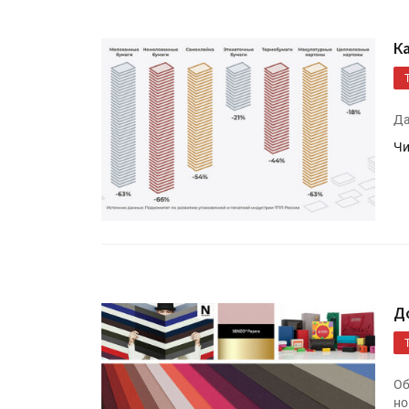
К
Да
Чи
Д
Об
но