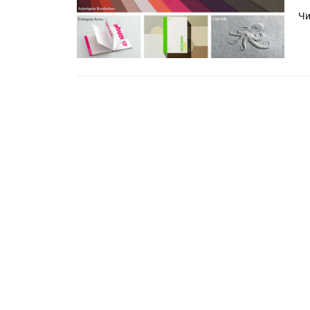
Чи
Росприроднадзор запуска
«Калькулятор утилизации»
IPSA 2026 приглашает за и
поставщиками и новыми
решениями для брендов