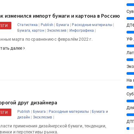
25%
Сув
ак изменился импорт бумаги и картона в Россию
27%
|
|
|
|
ДТФ
Статистика
Publish
Бумага
Расходные материалы
ТЕГИ
|
|
|
Бумага, картон
Эксклюзив
Инфографика
20%
УФ
нные марта по сравнению с февралём 2022 г.
20%
тать далее
Лат
7%
Эко
12%
На 
7%
Су
8%
орогой друг дизайнера
Для
|
|
|
Publish
Бумага
Расходные материалы
Бумага и
ТЕГИ
10%
|
|
дизайн
Эксклюзив
ДТГ
ласти применения дизайнерской бумаги, тенденции,
3%
винки и перспективы рынка.