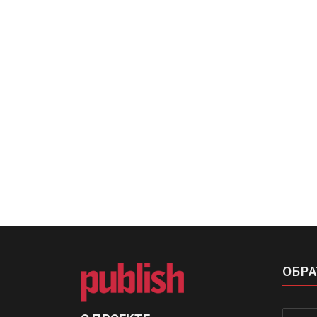
HeyGears анонсировала
полноцветный гибридный 
принтер G1X
Kairos выпускает станцию
смешения красок Ada Colo
ОБРА