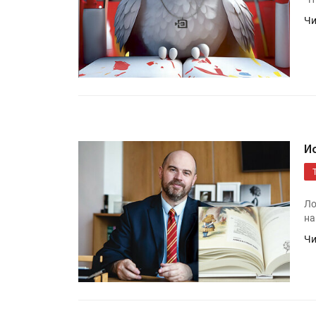
Чи
И
Ло
на
Чи