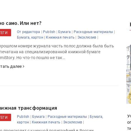
но само. Или нет?
|
|
|
|
От редактора
Publish
Бумага
Расходные материалы
ТЕГИ
|
|
|
Бумага, картон
Книжная печать
Эксклюзив
прошлом номере журнала часть полос должна была быть
печатана на специализированной книжной бумаге
miStory. Но что-то пошло не так…
тать далее
нижная трансформация
У
|
|
|
Publish
Бумага
Расходные материалы
Бумага,
ТЕГИ
о
|
|
|
картон
Книжная печать
Эксклюзив
т
о происходит с книжной полиграфией в России.