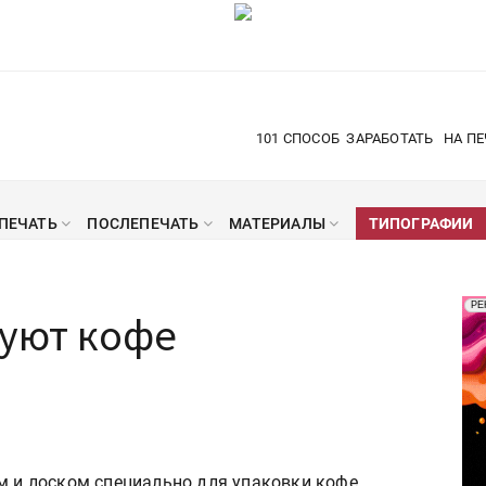
101 СПОСОБ
ЗАРАБОТАТЬ
НА ПЕ
ПЕЧАТЬ
ПОСЛЕПЕЧАТЬ
МАТЕРИАЛЫ
ТИПОГРАФИИ
Рек
РЕ
куют кофе
Печ
м и лоском специально для упаковки кофе