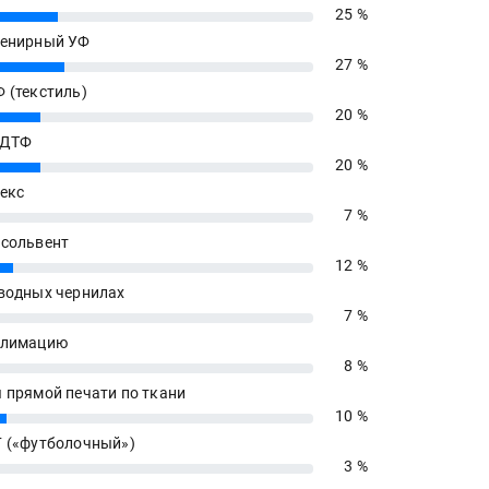
25 %
енирный УФ
27 %
 (текстиль)
20 %
 ДТФ
20 %
екс
7 %
сольвент
12 %
водных чернилах
7 %
блимацию
8 %
 прямой печати по ткани
10 %
 («футболочный»)
3 %