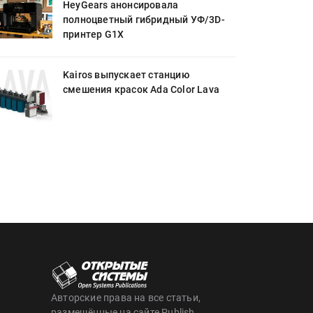
HeyGears анонсировала
полноцветный гибридный УФ/3D-
принтер G1X
Kairos выпускает станцию
смешения красок Ada Color Lava
Авторские права на все статьи,
размещённые на сайте Publish,