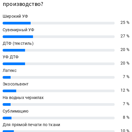
производство?
Широкий УФ
25 %
25%
Сувенирный УФ
27 %
27%
ДТФ (текстиль)
20 %
20%
УФ ДТФ
20 %
20%
Латекс
7 %
7%
Экосольвент
12 %
12%
На водных чернилах
7 %
7%
Сублимацию
8 %
8%
Для прямой печати по ткани
10 %
10%