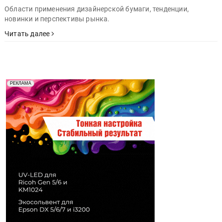
Области применения дизайнерской бумаги, тенденции,
новинки и перспективы рынка.
Читать далее
Реклама. Рекламодатель ООО "Передовые Системы
РЕКЛАМА
Печати" erid: 2SDnjd2d4Qz