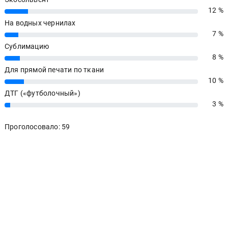
12 %
12%
На водных чернилах
7 %
7%
Сублимацию
8 %
8%
Для прямой печати по ткани
10 %
10%
ДТГ («футболочный»)
3 %
3%
Проголосовало: 59