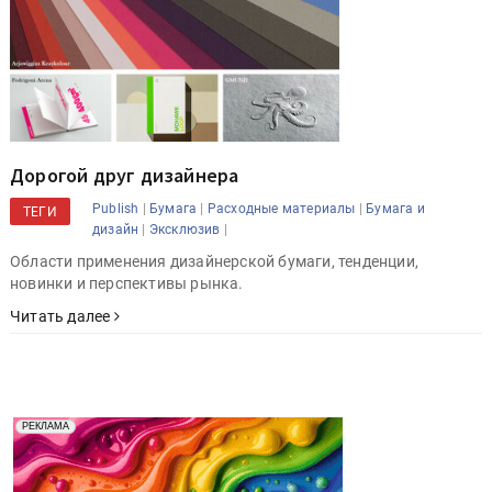
Дорогой друг дизайнера
|
|
|
Publish
Бумага
Расходные материалы
Бумага и
ТЕГИ
|
|
дизайн
Эксклюзив
Области применения дизайнерской бумаги, тенденции,
новинки и перспективы рынка.
Читать далее
Реклама. Рекламодатель ООО "Передовые Системы
РЕКЛАМА
Печати" erid: 2SDnjd2d4Qz