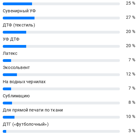
25 %
25%
Сувенирный УФ
27 %
27%
ДТФ (текстиль)
20 %
20%
УФ ДТФ
20 %
20%
Латекс
7 %
7%
Экосольвент
12 %
12%
На водных чернилах
7 %
7%
Сублимацию
8 %
8%
Для прямой печати по ткани
10 %
10%
ДТГ («футболочный»)
3 %
3%