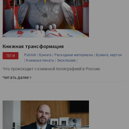
Книжная трансформация
|
|
|
Publish
Бумага
Расходные материалы
Бумага, картон
ТЕГИ
|
|
|
Книжная печать
Эксклюзив
Что происходит с книжной полиграфией в России.
Читать далее