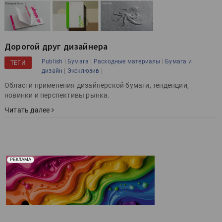
Дорогой друг дизайнера
|
|
|
Publish
Бумага
Расходные материалы
Бумага и
ТЕГИ
|
|
дизайн
Эксклюзив
Области применения дизайнерской бумаги, тенденции,
новинки и перспективы рынка.
Читать далее
Реклама. Рекламодатель ООО "Передовые Системы
РЕКЛАМА
Печати" erid: 2SDnjd2d4Qz