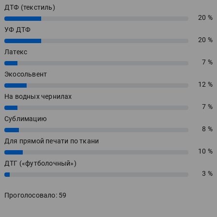
ДТФ (текстиль)
20 %
20%
УФ ДТФ
20 %
20%
Латекс
7 %
7%
Экосольвент
12 %
12%
На водных чернилах
7 %
7%
Сублимацию
8 %
8%
Для прямой печати по ткани
10 %
10%
ДТГ («футболочный»)
3 %
3%
Проголосовало: 59