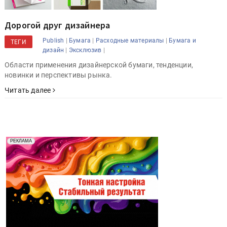
Дорогой друг дизайнера
|
|
|
Publish
Бумага
Расходные материалы
Бумага и
ТЕГИ
|
|
дизайн
Эксклюзив
Области применения дизайнерской бумаги, тенденции,
новинки и перспективы рынка.
Читать далее
Реклама. Рекламодатель ООО "Передовые Системы
РЕКЛАМА
Печати" erid: 2SDnjd2d4Qz