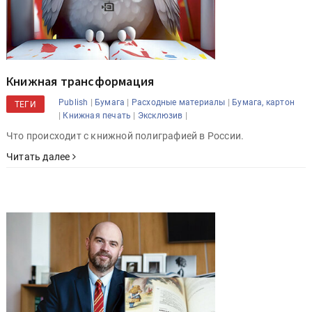
Книжная трансформация
|
|
|
Publish
Бумага
Расходные материалы
Бумага, картон
ТЕГИ
|
|
|
Книжная печать
Эксклюзив
Что происходит с книжной полиграфией в России.
Читать далее