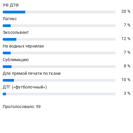
УФ ДТФ
20 %
20%
Латекс
7 %
7%
Экосольвент
12 %
12%
На водных чернилах
7 %
7%
Сублимацию
8 %
8%
Для прямой печати по ткани
10 %
10%
ДТГ («футболочный»)
3 %
3%
Проголосовало: 59