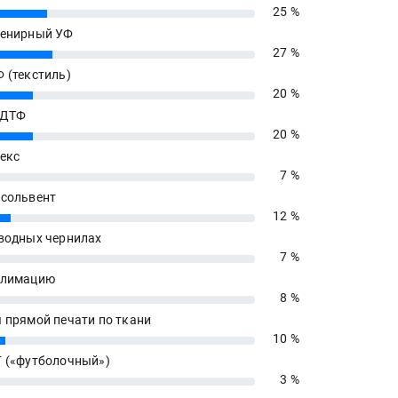
25 %
енирный УФ
27 %
 (текстиль)
20 %
 ДТФ
20 %
екс
7 %
сольвент
12 %
водных чернилах
7 %
блимацию
8 %
 прямой печати по ткани
10 %
 («футболочный»)
3 %