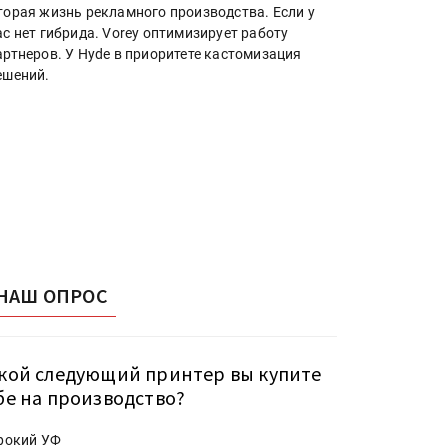
торая жизнь рекламного производства. Если у
ас нет гибрида. Vorey оптимизирует работу
артнеров. У Hyde в приоритете кастомизация
ешений.
НАШ ОПРОС
кой следующий принтер вы купите
бе на производство?
рокий УФ