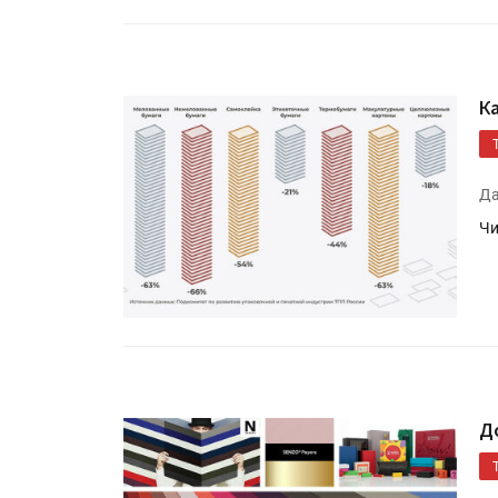
К
Да
Чи
Д