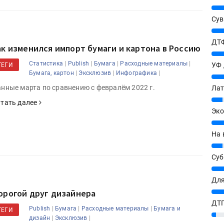
25%
Сув
27%
ДТФ
ак изменился импорт бумаги и картона в Россию
20%
|
|
|
|
Статистика
Publish
Бумага
Расходные материалы
УФ
ТЕГИ
|
|
|
Бумага, картон
Эксклюзив
Инфографика
20%
нные марта по сравнению с февралём 2022 г.
Лат
7%
тать далее
Эко
12%
На 
7%
Су
8%
Для
10%
орогой друг дизайнера
ДТГ
|
|
|
Publish
Бумага
Расходные материалы
Бумага и
ТЕГИ
3%
|
|
дизайн
Эксклюзив