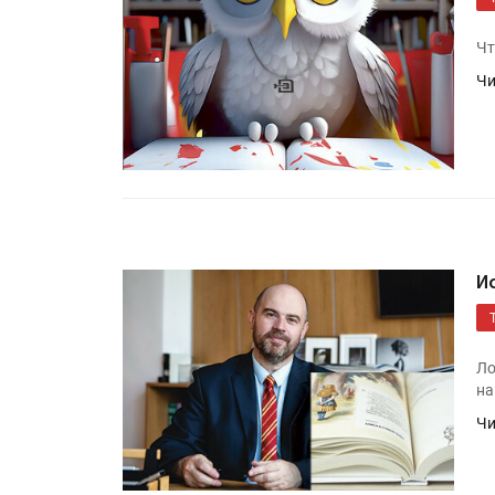
Чт
Чи
И
Ло
на
Чи