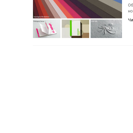
Об
но
Чи
Росприроднадзор запуска
«Калькулятор утилизации»
HeyGears анонсировала
полноцветный гибридный 
принтер G1X