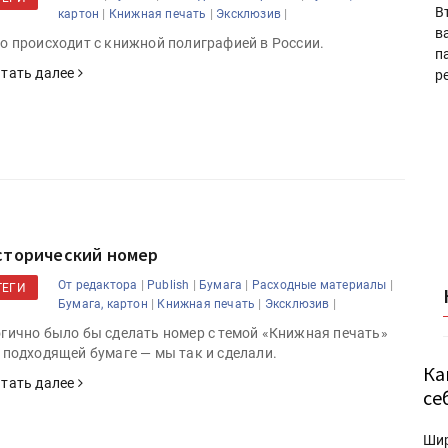
В
|
|
|
картон
Книжная печать
Эксклюзив
в
о происходит с книжной полиграфией в России.
п
тать далее
р
сторический номер
|
|
|
|
От редактора
Publish
Бумага
Расходные материалы
ТЕГИ
|
|
|
Бумага, картон
Книжная печать
Эксклюзив
гично было бы сделать номер с темой «Книжная печать»
 подходящей бумаге — мы так и сделали.
Ка
тать далее
се
Ши