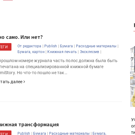
но само. Или нет?
|
|
|
|
От редактора
Publish
Бумага
Расходные материалы
ТЕГИ
|
|
|
Бумага, картон
Книжная печать
Эксклюзив
прошлом номере журнала часть полос должна была быть
печатана на специализированной книжной бумаге
miStory. Но что-то пошло не так…
тать далее
У
нижная трансформация
о
т
|
|
|
Publish
Бумага
Расходные материалы
Бумага,
ТЕГИ