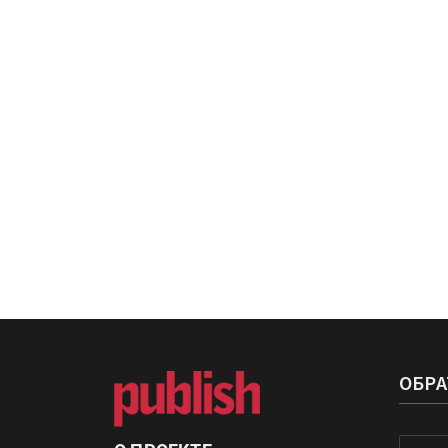
IPSA 2026 приглашает за и
поставщиками и новыми
решениями для брендов
Kairos выпускает станцию
смешения красок Ada Colo
ОБРА