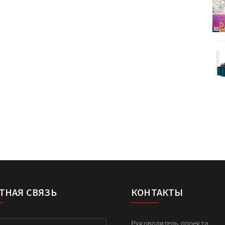
деями,
IPSA 2026 приглашает за идеями,
поставщиками и новыми
решениями для брендов
Kairos выпускает станцию
r Lava
смешения красок Ada Color Lava
ТНАЯ СВЯЗЬ
КОНТАКТЫ
Руководитель проекта