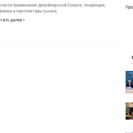
ласти применения дизайнерской бумаги, тенденции,
Про
винки и перспективы рынка.
тать далее
ет
Росприроднадзор запускает
«Калькулятор утилизации»
HeyGears анонсировала
УФ/3D-
полноцветный гибридный УФ/3D-
принтер G1X