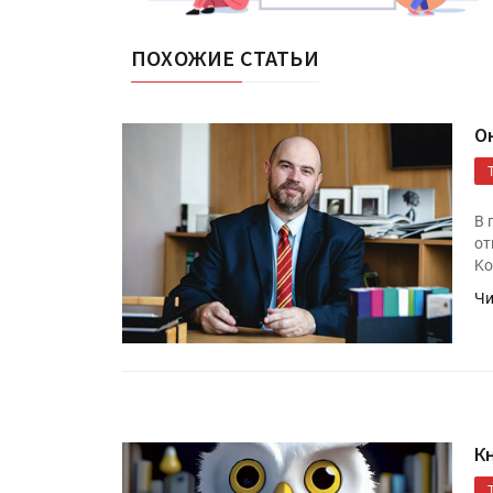
ПОХОЖИЕ СТАТЬИ
О
В 
от
Ko
Чи
К