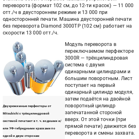
переворота (формат 102 см, до 12-ти красок) — 11 000
отт./ч в двустороннем режиме и 13 000 при
односторонней печати. Машина двусторонней печати
без переворота Diamond 3000TP (102 см) работает на
скорости 13 000 отт./ч.
Модуль переворота в
переключаемом перфекторе
3000R — трёхцилиндровая
система с двумя
одинарными цилиндрами и
большим поворотным. Лист
поступает на первый
одинарный цилиндр модуля,
затем подаётся на двойной
поворотный цилиндр
Двухрежимные перфекторы от
запечатанной стороной
Mitsubishi с трёхцилиндровой
вверх. От этой точки (при
системой печатают в т. ч. водными и/
прямой печати) движется без
или УФ-гибридными красками по
переворота и смены захвата.
одной и двум сторонам