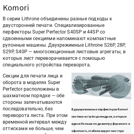
Komori
В серии Lithrone объединены разные подходы к
двусторонней печати. Специализированные
перфекторы Super Perfector S40SP и 44SP со
сдвоенными секциями напоминают компактные
рулонные машины. Двухрежимные Lithrone S26P, 28P,
S29P, S40P — многосекционные листовые агрегаты, в
которых лист переворачивается с помощью
специального устройства переворота.
Секции для печати лица и
оборота в моделях Super
Perfector расположены в
шахматном порядке — обе
стороны запечатываются
последовательно, без
В двухрежимных перфекторах Komori
переворота листа. При этом
система из трёх цилиндров, которые
временной интервал между
вдвое больше по диаметру формного и
оттисками не больше, чем
офсетного, стабилизирует лист при