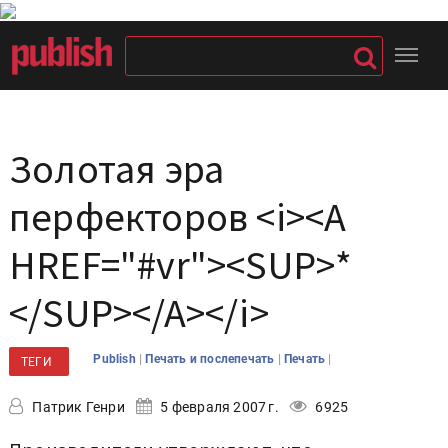
Золотая эра
перфекторов <i><A
HREF="#vr"><SUP>*
</SUP></A></i>
|
|
|
Publish
Печать и послепечать
Печать
ТЕГИ
Патрик Генри
5 февраля 2007 г.
6925