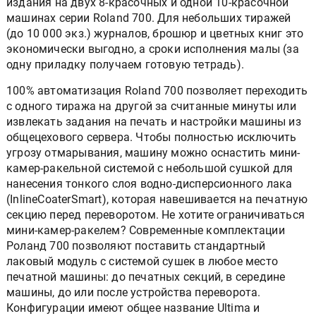
издания на двух 8-красочных и одной 10-красочной
машинах серии Roland 700. Для небольших тиражей
(до 10 000 экз.) журналов, брошюр и цветных книг это
экономически выгодно, а сроки исполнения малы (за
одну приладку получаем готовую тетрадь).
100% автоматизация Roland 700 позволяет переходить
с одного тиража на другой за считанные минуты или
извлекать задания на печать и настройки машины из
общецехового сервера. Чтобы полностью исключить
угрозу отмарывания, машину можно оснастить мини-
камер-ракельной системой с небольшой сушкой для
нанесения тонкого слоя водно-дисперсионного лака
(InlineCoaterSmart), которая навешивается на печатную
секцию перед переворотом. Не хотите ограничиваться
мини-камер-ракелем? Современные комплектации
Роланд 700 позволяют поставить стандартный
лаковый модуль с системой сушек в любое место
печатной машины: до печатных секций, в середине
машины, до или после устройства переворота.
Конфигурации имеют общее название Ultima и