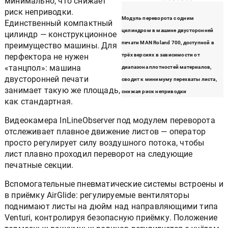
минимально, что снижает
риск неприводки.
Модуль переворота с одним
Единственный компактный
цилиндром в машине двусторонней
цилиндр — конструкционное
печати MAN Roland 700, доступной в
преимущество машины. Для
перфектора не нужен
трёх версиях в зависимости от
«танцпол»: машина
диапазона плотностей материалов,
двусторонней печати
сводит к минимуму перехваты листа,
занимает такую же площадь,
снижая риск неприводки
как стандартная.
Видеокамера InLineObserver под модулем переворота
отслеживает плавное движение листов — оператор
просто регулирует силу воздушного потока, чтобы
лист плавно проходил переворот на следующие
печатные секции.
Вспомогательные пневматические системы встроены и
в приёмку AirGlide: регулируемые вентиляторы
поднимают листы на дюйм над направляющими типа
Venturi, контролируя безопасную приёмку. Положение