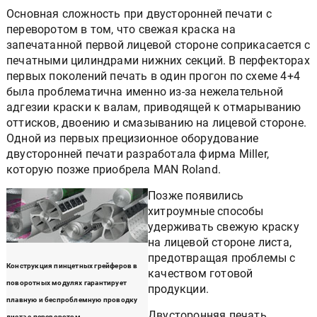
Основная сложность при двусторонней печати с
переворотом в том, что свежая краска на
запечатанной первой лицевой стороне соприкасается с
печатными цилиндрами нижних секций. В перфекторах
первых поколений печать в один прогон по схеме 4+4
была проблематична именно из-за нежелательной
адгезии краски к валам, приводящей к отмарыванию
оттисков, двоению и смазыванию на лицевой стороне.
Одной из первых прецизионное оборудование
двусторонней печати разработала фирма Miller,
которую позже приобрела MAN Roland.
Позже появились
хитроумные способы
удерживать свежую краску
на лицевой стороне листа,
предотвращая проблемы с
Конструкция пинцетных грейферов в
качеством готовой
поворотных модулях гарантирует
продукции.
плавную и беспроблемную проводку
Двусторонняя печать
листа с переворотом