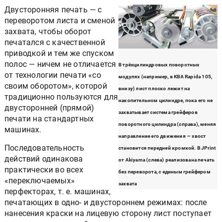
Двусторонняя печать — с
переворотом листа и сменой
захвата, чтобы оборот
печатался с качественной
приводкой и тем же спуском
полос — ничем не отличается
В трёхцилиндровых поворотных
от технологии печати «со
модулях (например, в KBA Rapida 105,
своим оборотом», которой
внизу) лист плоско лежит на
традиционно пользуются для
накопительном цилиндре, пока его не
двусторонней (прямой)
захватывает система грейферов
печати на стандартных
поворотного цилиндра (справа), меняя
машинах.
направление его движения — хвост
Последовательность
становится передней кромкой. В JPrint
действий одинакова
от Akiyama (слева) реализована печать
практически во всех
без переворота, с единым грейфером
«переключаемых»
захвата
перфекторах, т. е. машинах,
печатающих в одно- и двустороннем режимах: после
нанесения краски на лицевую сторону лист поступает