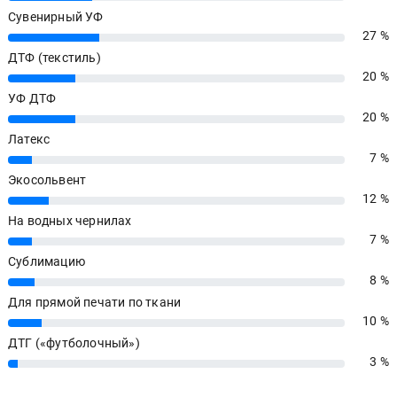
Сувенирный УФ
27 %
27%
ДТФ (текстиль)
20 %
20%
УФ ДТФ
20 %
20%
Латекс
7 %
7%
Экосольвент
12 %
12%
На водных чернилах
7 %
7%
Сублимацию
8 %
8%
Для прямой печати по ткани
10 %
10%
ДТГ («футболочный»)
3 %
3%