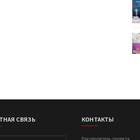
ет
Росприроднадзор запускает
«Калькулятор утилизации»
деями,
IPSA 2026 приглашает за идеями,
поставщиками и новыми
решениями для брендов
ТНАЯ СВЯЗЬ
КОНТАКТЫ
Руководитель проекта