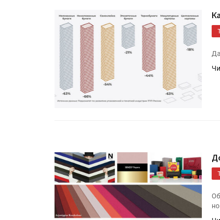
К
Да
Чи
Д
Об
но