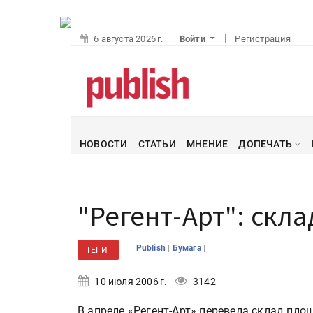
6 августа 2026 г.
Войти
Регистрация
НОВОСТИ
СТАТЬИ
МНЕНИЕ
ДОПЕЧАТЬ
"Регент-Арт": скл
|
|
Publish
Бумага
ТЕГИ
10 июля 2006 г.
3142
В апреле «Регент-Арт» перевела склад пл