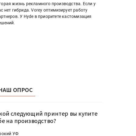
торая жизнь рекламного производства. Если у
ас нет гибрида. Vorey оптимизирует работу
артнеров. У Hyde в приоритете кастомизация
ешений.
НАШ ОПРОС
кой следующий принтер вы купите
бе на производство?
рокий УФ