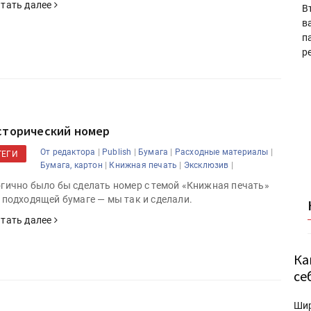
тать далее
В
в
п
р
сторический номер
|
|
|
|
От редактора
Publish
Бумага
Расходные материалы
ТЕГИ
|
|
|
Бумага, картон
Книжная печать
Эксклюзив
гично было бы сделать номер с темой «Книжная печать»
 подходящей бумаге — мы так и сделали.
тать далее
Ка
се
Ши