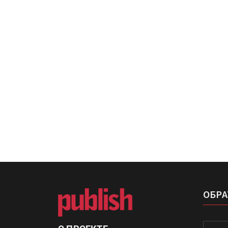
Росприроднадзор запуска
«Калькулятор утилизации»
IPSA 2026 приглашает за и
поставщиками и новыми
решениями для брендов
ОБРА