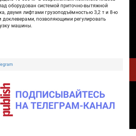
лад оборудован системой приточно-вытяжной
ха, двумя лифтами грузоподъёмностью 3,2 т и 8-ю
и доклеверами, позволяющими регулировать
узку машины.
legram