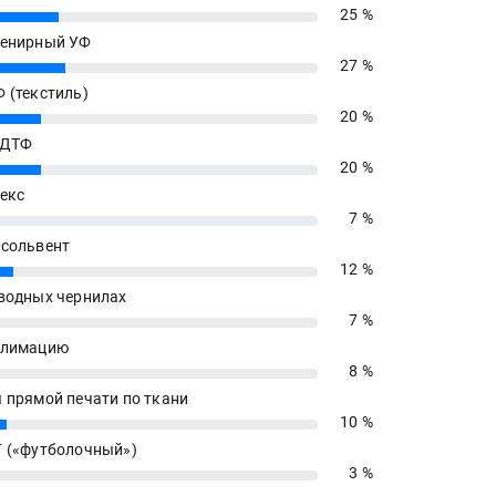
25 %
енирный УФ
27 %
 (текстиль)
20 %
 ДТФ
20 %
екс
7 %
сольвент
12 %
водных чернилах
7 %
блимацию
8 %
 прямой печати по ткани
10 %
 («футболочный»)
3 %