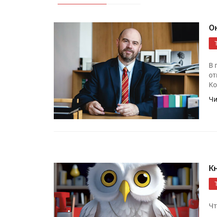
О
В 
от
Ko
Чи
К
Чт