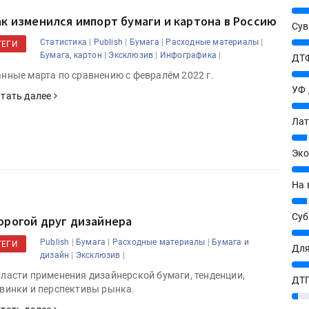
25%
ак изменился импорт бумаги и картона в Россию
Сув
27%
|
|
|
|
Статистика
Publish
Бумага
Расходные материалы
ТЕГИ
|
|
|
Бумага, картон
Эксклюзив
Инфографика
ДТФ
20%
нные марта по сравнению с февралём 2022 г.
УФ
тать далее
20%
Лат
7%
Эко
12%
На 
7%
Су
орогой друг дизайнера
8%
|
|
|
Publish
Бумага
Расходные материалы
Бумага и
ТЕГИ
Для
|
|
дизайн
Эксклюзив
10%
ласти применения дизайнерской бумаги, тенденции,
ДТГ
винки и перспективы рынка.
3%