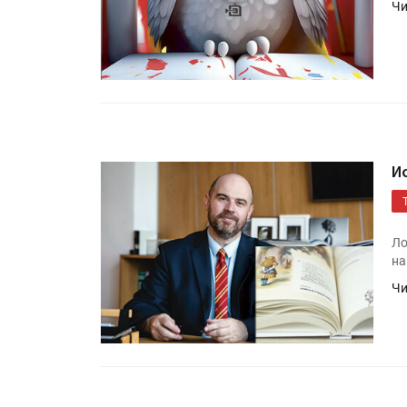
Чи
И
Ло
на
Чи