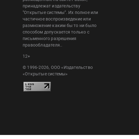
принадлежат издательству
"Открытые системы". Их полное или
частичное воспроизведение или
размножение каким бы то ни было
способом допускается только с
письменного разрешения
правообладателя..
12+
© 1996-2026, ООО «Издательство
«Открытые системы»