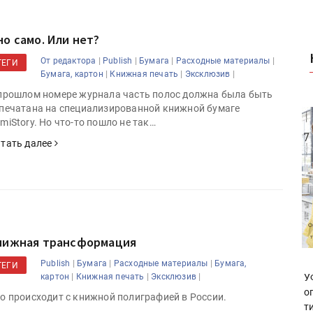
но само. Или нет?
|
|
|
|
От редактора
Publish
Бумага
Расходные материалы
ТЕГИ
|
|
|
Бумага, картон
Книжная печать
Эксклюзив
прошлом номере журнала часть полос должна была быть
печатана на специализированной книжной бумаге
miStory. Но что-то пошло не так…
тать далее
нижная трансформация
|
|
|
Publish
Бумага
Расходные материалы
Бумага,
ТЕГИ
|
|
|
У
картон
Книжная печать
Эксклюзив
о
о происходит с книжной полиграфией в России.
т