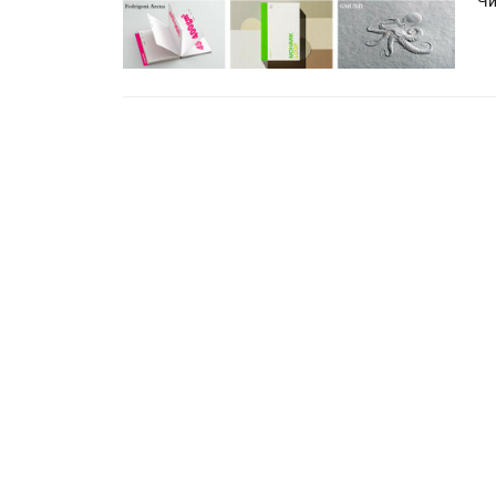
Чи
Росстат опубликовал стат
объёмах промышленного
производства в стране за 
полугодие 2026 года
Круглый стол на тему РОП
28 июля