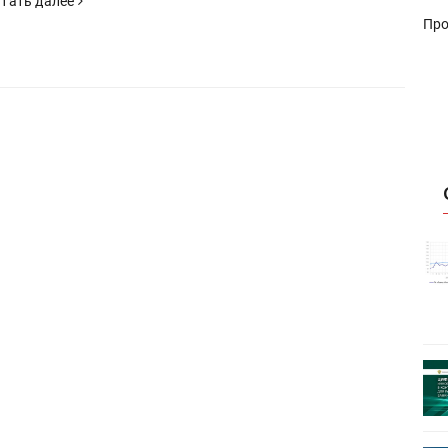
тать далее
Про
истику об
Росстат опубликовал статистику об
объёмах промышленного
первое
производства в стране за первое
полугодие 2026 года
 пройдет
Круглый стол на тему РОП пройдет
28 июля