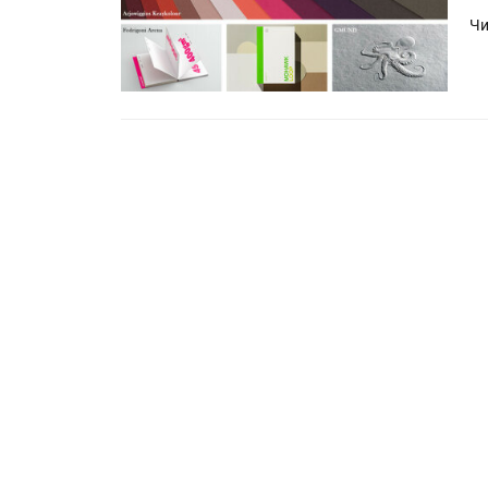
Чи
HeyGears анонсировала
полноцветный гибридный 
принтер G1X
Росприроднадзор запуска
«Калькулятор утилизации»