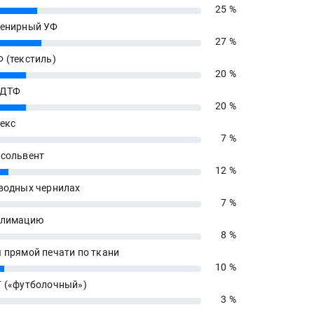
25 %
енирный УФ
27 %
 (текстиль)
20 %
 ДТФ
20 %
екс
7 %
сольвент
12 %
водных чернилах
7 %
блимацию
8 %
 прямой печати по ткани
10 %
 («футболочный»)
3 %