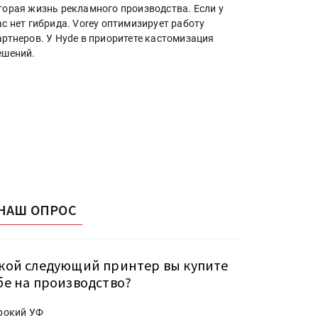
торая жизнь рекламного производства. Если у
ас нет гибрида. Vorey оптимизирует работу
артнеров. У Hyde в приоритете кастомизация
ешений.
НАШ ОПРОС
кой следующий принтер вы купите
бе на производство?
рокий УФ