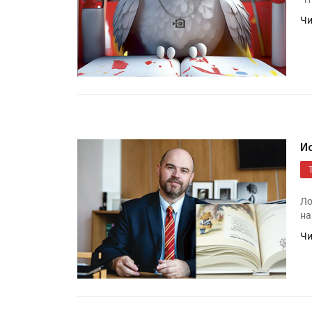
Чи
И
Ло
на
Чи