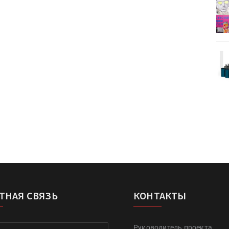
деями,
IPSA 2026 приглашает за идеями,
поставщиками и новыми
решениями для брендов
Kairos выпускает станцию
r Lava
смешения красок Ada Color Lava
ТНАЯ СВЯЗЬ
КОНТАКТЫ
Руководитель проекта