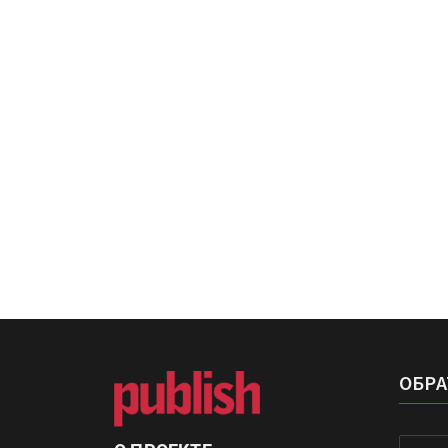
IPSA 2026 приглашает за и
поставщиками и новыми
решениями для брендов
Kairos выпускает станцию
смешения красок Ada Colo
ОБРА