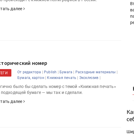
В
тать далее
в
п
р
сторический номер
|
|
|
|
От редактора
Publish
Бумага
Расходные материалы
ТЕГИ
|
|
|
Бумага, картон
Книжная печать
Эксклюзив
гично было бы сделать номер с темой «Книжная печать»
 подходящей бумаге — мы так и сделали.
тать далее
Ка
се
Ши