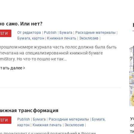
но само. Или нет?
|
|
|
|
От редактора
Publish
Бумага
Расходные материалы
ТЕГИ
|
|
|
Бумага, картон
Книжная печать
Эксклюзив
прошлом номере журнала часть полос должна была быть
печатана на специализированной книжной бумаге
miStory. Но что-то пошло не так…
тать далее
нижная трансформация
У
|
|
|
Publish
Бумага
Расходные материалы
Бумага,
ТЕГИ
о
|
|
|
картон
Книжная печать
Эксклюзив
т
о происходит с книжной полиграфией в России.