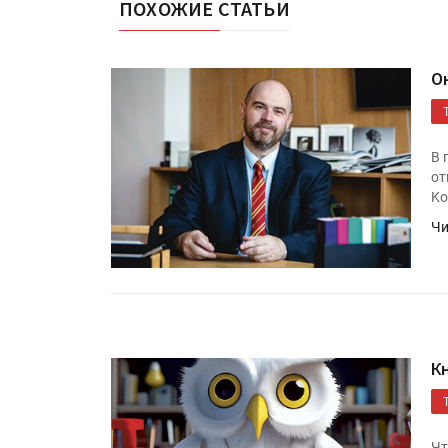
ПОХОЖИЕ СТАТЬИ
О
В 
от
Ko
Чи
К
Чт