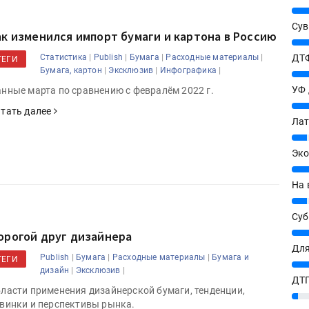
25%
Сув
ак изменился импорт бумаги и картона в Россию
27%
|
|
|
|
ДТФ
Статистика
Publish
Бумага
Расходные материалы
ТЕГИ
|
|
|
Бумага, картон
Эксклюзив
Инфографика
20%
УФ
нные марта по сравнению с февралём 2022 г.
20%
тать далее
Лат
7%
Эко
12%
На 
7%
Су
8%
орогой друг дизайнера
Для
|
|
|
Publish
Бумага
Расходные материалы
Бумага и
ТЕГИ
10%
|
|
дизайн
Эксклюзив
ДТГ
ласти применения дизайнерской бумаги, тенденции,
3%
винки и перспективы рынка.