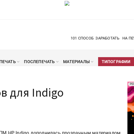
101 СПОСОБ
ЗАРАБОТАТЬ
НА ПЕ
ПЕЧАТЬ
ПОСЛЕПЕЧАТЬ
МАТЕРИАЛЫ
ТИПОГРАФИИ
Рек
РЕ
 для Indigo
Печ
ЦПМ HP Indigo дополнилась прозрачным материалом