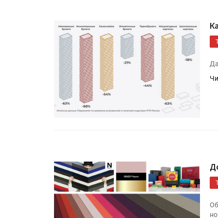
К
Да
Чи
Д
Об
но