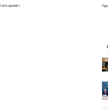
тать далее
Про
HeyGears анонсировала
УФ/3D-
полноцветный гибридный УФ/3D-
принтер G1X
ет
Росприроднадзор запускает
«Калькулятор утилизации»