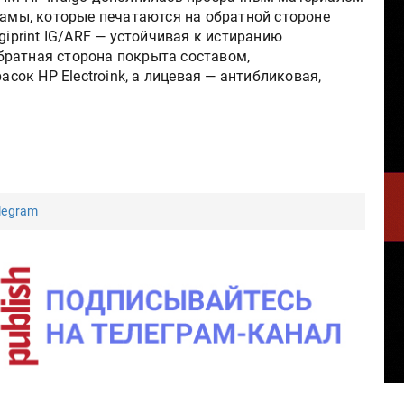
ламы, которые печатаются на обратной стороне
giprint IG/ARF — устойчивая к истиранию
братная сторона покрыта составом,
ок HP Electroink, а лицевая — антибликовая,
legram