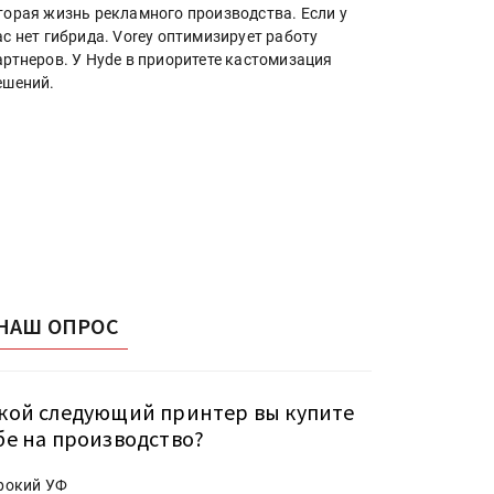
торая жизнь рекламного производства. Если у
ас нет гибрида. Vorey оптимизирует работу
артнеров. У Hyde в приоритете кастомизация
ешений.
НАШ ОПРОС
кой следующий принтер вы купите
бе на производство?
рокий УФ