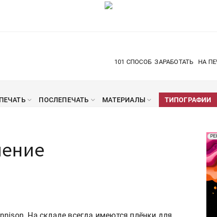
101 СПОСОБ
ЗАРАБОТАТЬ
НА ПЕ
ПЕЧАТЬ
ПОСЛЕПЕЧАТЬ
МАТЕРИАЛЫ
ТИПОГРАФИИ
Рек
РЕ
нение
Печ
nnison. На складе всегда имеются плёнки для