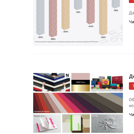
Да
Чи
Д
Об
но
Чи