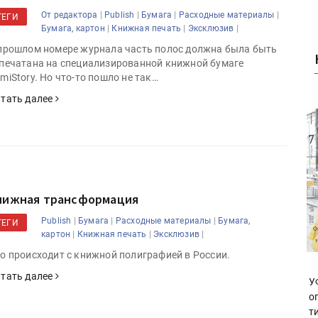
|
|
|
|
От редактора
Publish
Бумага
Расходные материалы
ТЕГИ
|
|
|
Бумага, картон
Книжная печать
Эксклюзив
прошлом номере журнала часть полос должна была быть
печатана на специализированной книжной бумаге
miStory. Но что-то пошло не так…
тать далее
нижная трансформация
|
|
|
Publish
Бумага
Расходные материалы
Бумага,
ТЕГИ
|
|
|
картон
Книжная печать
Эксклюзив
о происходит с книжной полиграфией в России.
тать далее
У
о
т