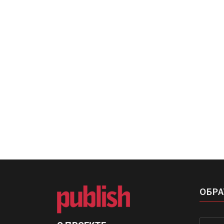
IPSA 2026 приглашает за и
поставщиками и новыми
решениями для брендов
Kairos выпускает станцию
смешения красок Ada Colo
ОБРА