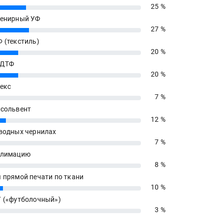
25 %
енирный УФ
27 %
 (текстиль)
20 %
 ДТФ
20 %
екс
7 %
сольвент
12 %
водных чернилах
7 %
блимацию
8 %
 прямой печати по ткани
10 %
 («футболочный»)
3 %