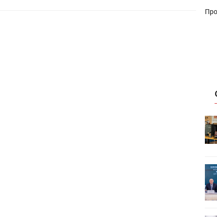
Про
HeyGears анонсировала
УФ/3D-
полноцветный гибридный УФ/3D-
принтер G1X
ет
Росприроднадзор запускает
«Калькулятор утилизации»