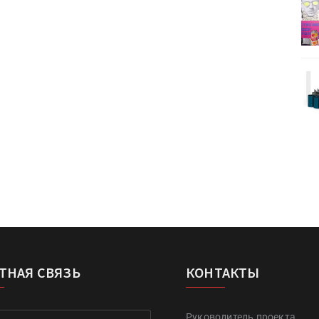
деями,
IPSA 2026 приглашает за идеями,
поставщиками и новыми
решениями для брендов
Kairos выпускает станцию
r Lava
смешения красок Ada Color Lava
ТНАЯ СВЯЗЬ
КОНТАКТЫ
Руководитель проекта