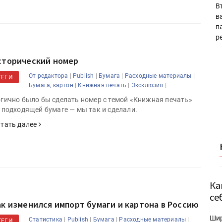
В
в
п
р
сторический номер
|
|
|
|
От редактора
Publish
Бумага
Расходные материалы
ТЕГИ
|
|
|
Бумага, картон
Книжная печать
Эксклюзив
гично было бы сделать номер с темой «Книжная печать»
 подходящей бумаге — мы так и сделали.
тать далее
Ка
се
ак изменился импорт бумаги и картона в Россию
Ши
|
|
|
|
Статистика
Publish
Бумага
Расходные материалы
ТЕГИ