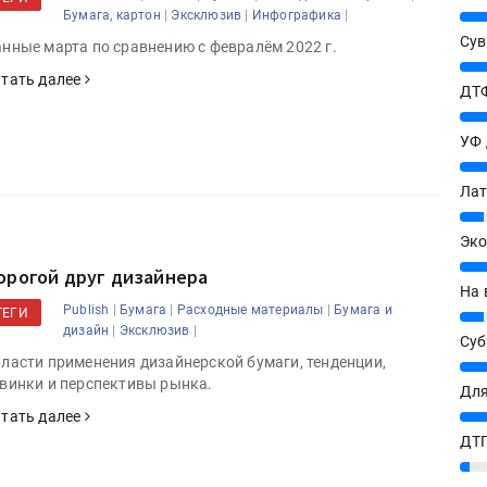
|
|
|
25%
Бумага, картон
Эксклюзив
Инфографика
Сув
нные марта по сравнению с февралём 2022 г.
27%
тать далее
ДТФ
20%
УФ
20%
Лат
7%
Эко
12%
орогой друг дизайнера
На 
|
|
|
Publish
Бумага
Расходные материалы
Бумага и
ТЕГИ
7%
|
|
дизайн
Эксклюзив
Су
ласти применения дизайнерской бумаги, тенденции,
8%
винки и перспективы рынка.
Для
10%
тать далее
ДТГ
3%