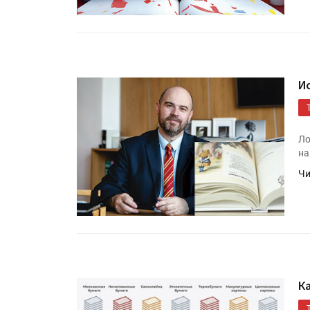
И
Ло
на
Чи
К