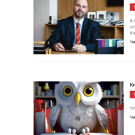
В 
от
Ko
Чи
К
Чт
Чи