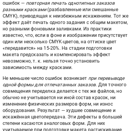
ошибок —
повторная печать однотипных заказов
разными красками
(разбавленные или смешанные
CMYK), приводящая к неизбежным искажениям. Тот же
эффект даёт печать одного задания с общим макетом,
но разными фоновыми заливками. Из практики
известно, что, если в фоне и изображении присутствует
один или несколько CMYK-цветов, на оттиске цвет
«передавится» на 15-20%. На стадии подготовки
макета предсказать и компенсировать эффект
невозможно, т. к. нельзя точно установить
зависимость между красками.
Не меньшее число ошибок возникает
при перевыводе
одной формы для отпечатанных заказов
. Для точного
совмещения переделка делается с тех же файлов, но
обычно не учитывается ни иной состав красок, ни
изменение физических размеров форм, ни износ
оборудования. Результат — худшее совмещение и
искажённая цветопередача. Эти дефекты в большей
степени касаются аналоговых форм. Для них
учитываемое при подготовке макета растискивание