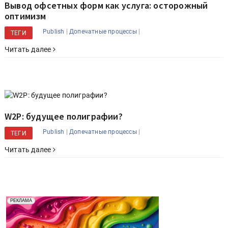
Вывод офсетных форм как услуга: осторожный
оптимизм
|
|
Publish
Допечатные процессы
ТЕГИ
Читать далее
W2P: будущее полиграфии?
|
|
Publish
Допечатные процессы
ТЕГИ
Читать далее
Реклама. Рекламодатель ООО "Передовые Системы
РЕКЛАМА
Печати" erid: 2SDnjd2d4Qz