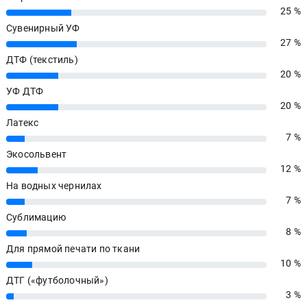
25 %
25%
Сувенирный УФ
27 %
27%
ДТФ (текстиль)
20 %
20%
УФ ДТФ
20 %
20%
Латекс
7 %
7%
Экосольвент
12 %
12%
На водных чернилах
7 %
7%
Сублимацию
8 %
8%
Для прямой печати по ткани
10 %
10%
ДТГ («футболочный»)
3 %
3%