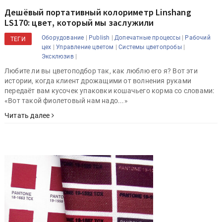
Дешёвый портативный колориметр Linshang
LS170: цвет, который мы заслужили
|
|
|
Оборудование
Publish
Допечатные процессы
Рабочий
ТЕГИ
|
|
|
цех
Управление цветом
Системы цветопробы
|
Эксклюзив
Любите ли вы цветоподбор так, как люблю его я? Вот эти
истории, когда клиент дрожащими от волнения руками
передаёт вам кусочек упаковки кошачьего корма со словами:
«Вот такой фиолетовый нам надо...»
Читать далее