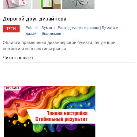
Дорогой друг дизайнера
|
|
|
Publish
Бумага
Расходные материалы
Бумага и
ТЕГИ
|
|
дизайн
Эксклюзив
Области применения дизайнерской бумаги, тенденции,
новинки и перспективы рынка.
Читать далее
Реклама. Рекламодатель ООО "Передовые Системы
РЕКЛАМА
Печати" erid: 2SDnjd2d4Qz