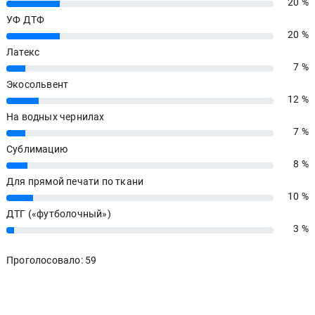
20 %
20%
УФ ДТФ
20 %
20%
Латекс
7 %
7%
Экосольвент
12 %
12%
На водных чернилах
7 %
7%
Сублимацию
8 %
8%
Для прямой печати по ткани
10 %
10%
ДТГ («футболочный»)
3 %
3%
Проголосовало: 59