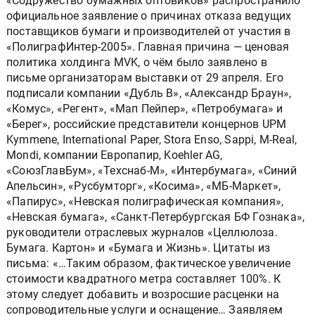
«Содружество бумажных оптовиков» распространило
официальное заявление о причинах отказа ведущих
поставщиков бумаги и производителей от участия в
«ПолиграфИнтер-2005». Главная причина — ценовая
политика холдинга MVK, о чём было заявлено в
письме организаторам выставки от 29 апреля. Его
подписали компании «Дубль В», «Александр Браун»,
«Комус», «Регент», «Мап Пейпер», «Петробумага» и
«Берег», российские представители концернов UPM
Kymmene, International Paper, Stora Enso, Sappi, M-Real,
Mondi, компании Европапир, Koehler AG,
«СоюзГлавБум», «Техснаб-М», «Интербумага», «Синий
Апельсин», «Русбумторг», «Косима», «МБ-Маркет»,
«Папирус», «Невская полиграфическая компания»,
«Невская бумага», «Санкт-Петербургская БФ Гознака»,
руководители отраслевых журналов «Целлюлоза.
Бумага. Картон» и «Бумага и Жизнь». Цитаты из
письма: «…Таким образом, фактическое увеличение
стоимости квадратного метра составляет 100%. К
этому следует добавить и возросшие расценки на
сопроводительные услуги и оснащение… Заявляем