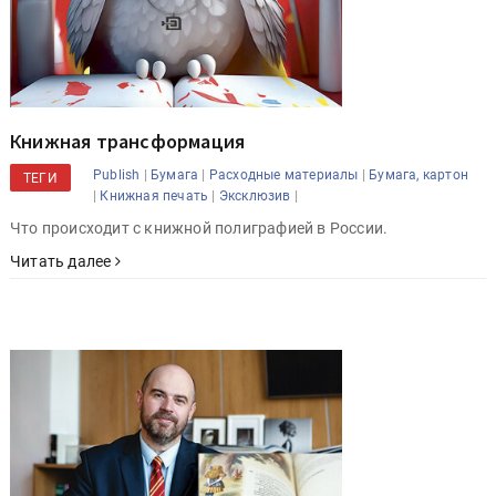
Книжная трансформация
|
|
|
Publish
Бумага
Расходные материалы
Бумага, картон
ТЕГИ
|
|
|
Книжная печать
Эксклюзив
Что происходит с книжной полиграфией в России.
Читать далее