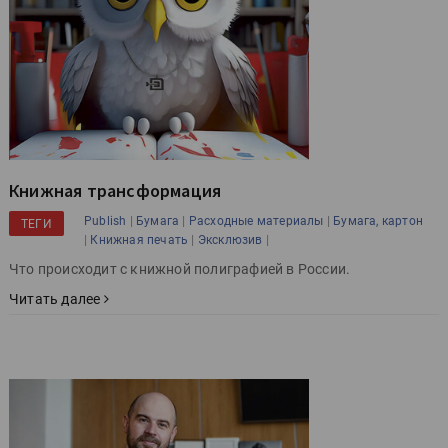
Книжная трансформация
|
|
|
Publish
Бумага
Расходные материалы
Бумага, картон
ТЕГИ
|
|
|
Книжная печать
Эксклюзив
Что происходит с книжной полиграфией в России.
Читать далее