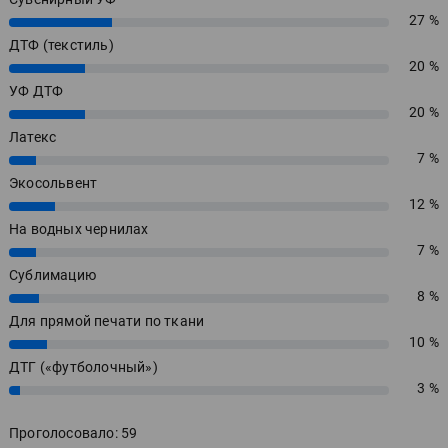
27 %
27%
ДТФ (текстиль)
20 %
20%
УФ ДТФ
20 %
20%
Латекс
7 %
7%
Экосольвент
12 %
12%
На водных чернилах
7 %
7%
Сублимацию
8 %
8%
Для прямой печати по ткани
10 %
10%
ДТГ («футболочный»)
3 %
3%
Проголосовало: 59