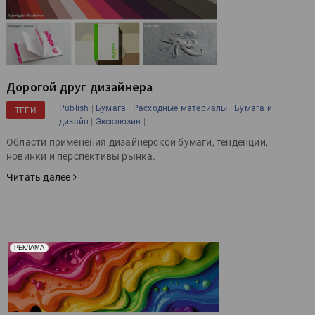
Дорогой друг дизайнера
|
|
|
Publish
Бумага
Расходные материалы
Бумага и
ТЕГИ
|
|
дизайн
Эксклюзив
Области применения дизайнерской бумаги, тенденции,
новинки и перспективы рынка.
Читать далее
Реклама. Рекламодатель ООО "Передовые Системы
РЕКЛАМА
Печати" erid: 2SDnjd2d4Qz