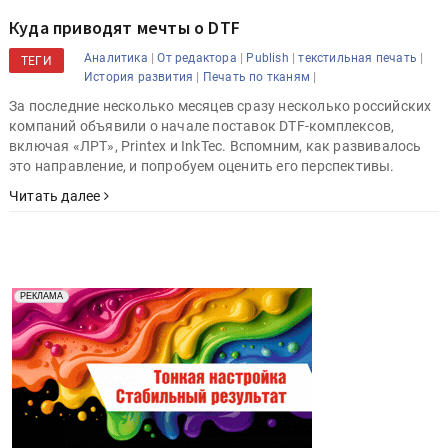
Куда приводят мечты о DTF
|
|
|
|
Аналитика
От редактора
Publish
текстильная печать
ТЕГИ
|
|
История развития
Печать по тканям
За последние несколько месяцев сразу несколько российских
компаний объявили о начале поставок DTF-комплексов,
включая «ЛРТ», Printex и InkTec. Вспомним, как развивалось
это направление, и попробуем оценить его перспективы.
Читать далее
Реклама. Рекламодатель ООО "Передовые Системы
РЕКЛАМА
Печати" erid: 2SDnjd2d4Qz