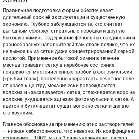
Правильная подготовка формы обеспечивает
длительный срок её эксплуатации и существенную
экономию. Глубоко заблуждаются те, кто считает
выгодным солярку, стиральные порошки и другую
бытовую химию. Содержание фенольных соединений и
разнообразных наполнителей там столь велико, что их
не вымоешь из сетки даже концентрированной серной
кислотой. Применение бытовой химии в течение
месяца приводит сетку в нерабочее состояние,
появляются многочисленные пробои в фотоэмульсии
(«рыбий глаз»), постепенно «зарастает» печатное поле
от краёв к центру, механически повреждаются
волокна и «засаливается» сетка, сглаживается ворс на
волокне, ухудшается адгезия фотоэмульсии к сетке. А
ацетон и бутил-ацетат сушат волокно сетки и делают
его хрупким.
Главное обоснование применению этих растворителей
— низкая себестоимость, что неверно. Их коэффициент
испарения — 100%, что в 3 раза увеличивает расход.