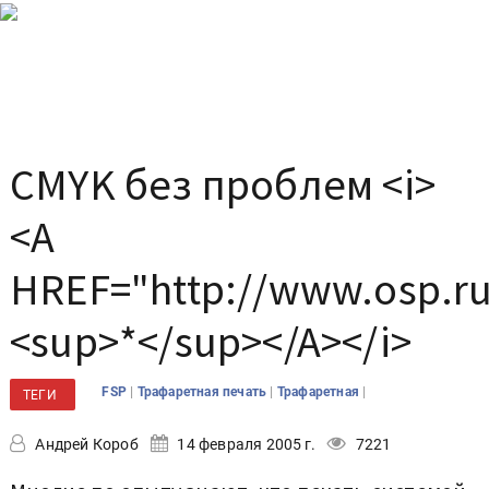
CMYK без проблем <i>
<A
HREF="http://www.osp.ru
<sup>*</sup></A></i>
|
|
|
FSP
Трафаретная печать
Трафаретная
ТЕГИ
Андрей Короб
14 февраля 2005 г.
7221