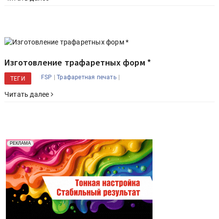
Изготовление трафаретных форм *
|
|
FSP
Трафаретная печать
ТЕГИ
Читать далее
Реклама. Рекламодатель ООО "Передовые Системы
РЕКЛАМА
Печати" erid: 2SDnjd2d4Qz