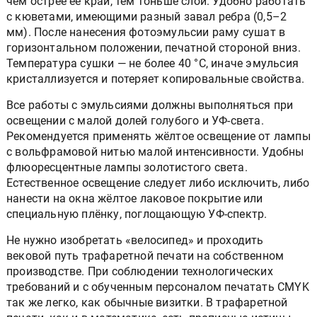
чем острее её край, тем тоньше слой. Удобно работать
с кюветами, имеющими разный завал ребра (0,5–2
мм). После нанесения фотоэмульсии раму сушат в
горизонтальном положении, печатной стороной вниз.
Температура сушки — не более 40 °С, иначе эмульсия
кристаллизуется и потеряет копировальные свойства.
Все работы с эмульсиями должны выполняться при
освещении с малой долей голубого и УФ-света.
Рекомендуется применять жёлтое освещение от лампы
с вольфрамовой нитью малой интенсивности. Удобны
флюореcцентные лампы золотистого света.
Естественное освещение следует либо исключить, либо
нанести на окна жёлтое лаковое покрытие или
специальную плёнку, поглощающую УФ-спектр.
Не нужно изобретать «велосипед» и проходить
вековой путь трафаретной печати на собственном
производстве. При соблюдении технологических
требований и с обученным персоналом печатать CMYK
так же легко, как обычные визитки. В трафаретной