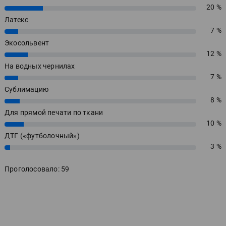
20 %
20%
Латекс
7 %
7%
Экосольвент
12 %
12%
На водных чернилах
7 %
7%
Сублимацию
8 %
8%
Для прямой печати по ткани
10 %
10%
ДТГ («футболочный»)
3 %
3%
Проголосовало: 59