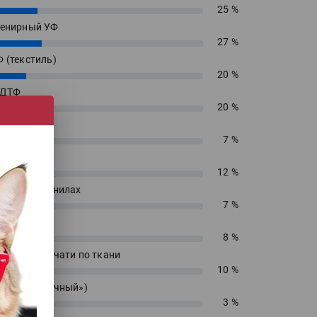
25 %
енирный УФ
27 %
 (текстиль)
20 %
 ДТФ
20 %
екс
7 %
сольвент
12 %
водных чернилах
7 %
блимацию
8 %
 прямой печати по ткани
10 %
 («футболочный»)
3 %