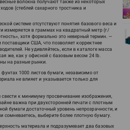
весные волокна получают также из некоторых
деями,
IPSA 2026 приглашает за идеями,
одов (стеблей сахарного тростника и
поставщиками и новыми
решениями для брендов
еской системе отсутствуют понятия базового веса и
и измеряется в граммах на квадратный метр (г/
Kairos выпускает станцию
отность», хотя формально это неверный термин. —
r Lava
смешения красок Ada Color Lava
 поставщики США, что позволяет корректнее
дителей. Не удивляйтесь, если в каталоге масса
ая же, как у офисной с базовым весом 24 lb.
ны на разные рынки.
в фунтах 1000 листов бумаги, независимо от
ериала не влияет и указывается только для
ги свести к минимуму просвечивание изображения,
Крайне важна при двухсторонней печати с плотным
нной бумаги достаточный уровень непрозрачности, и
ли сомневаетесь, выберите более плотную бумагу.
оверхность материала и подразумевает два базовых