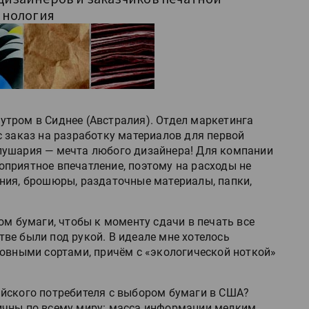
инология
тром в Сиднее (Австралия). Отдел маркетинга
с заказ на разработку материалов для первой
лушария — мечта любого дизайнера! Для компании
приятное впечатление, поэтому на расходы не
ния, брошюры, раздаточные материалы, папки,
ом бумаги, чтобы к моменту сдачи в печать все
ве были под рукой. В идеале мне хотелось
новными сортами, причём с «экологической ноткой»
йского потребителя с выбором бумаги в США?
ичны по всему миру: масса информации мелким