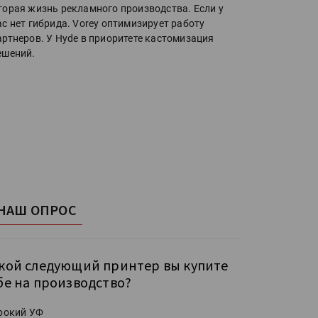
торая жизнь рекламного производства. Если у
ас нет гибрида. Vorey оптимизирует работу
артнеров. У Hyde в приоритете кастомизация
ешений.
НАШ ОПРОС
кой следующий принтер вы купите
бе на производство?
рокий УФ