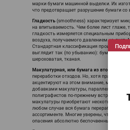
марки бумаги машинной выделки. Их изго
что предотвращает разрушение бумаги со 
Гладкость
(smoothness) характеризует ми
на впитываемость. Чем более лист глаже, 
гладкость измеряется специальным приб
воздуха, получаемого давлением на лист.
Подп
Стандартная классификация производител
выглядит так (по убыванию): бумага повыш
шероховатая, тканая.
Макулатурная, или бумага из вторичного 
переработки отходов. Но, хотя правитель
акцентируют на этом внимание, многие фа
добавками макулатуры, параллельно разра
полиграфистов по-прежнему встречаются з
макулатуры приобретают неохотно. Некотор
любом случае вся бумага перерабатывается
ассортименте. Многие уверены, что это по
опасения абсолютно беспочвенны.