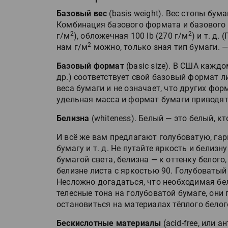
Базовый вес
(basis weight). Вес стопы бума
Комбинация базового формата и базового в
2
2
г/м
), обложечная 100 lb (270 г/м
) и т. д
2
нам г/м
можно, только зная тип бумаги. —
Базовый формат
(basic size). В США кажд
др.) соответствует свой базовый формат л
веса бумаги и не означает, что других фо
удельная масса и формат бумаги приводят
Белизна
(whiteness). Белый — это белый, к
И всё же вам предлагают голубоватую, га
бумагу и т. д. Не путайте яркость и белиз
бумагой света, белизна — к оттенку белого,
белизне листа с яркостью 90. Голубоватый
Несложно догадаться, что необходимая бел
телесные тона на голубоватой бумаге, они 
остановиться на материалах тёплого белог
Бескислотные материалы
(acid-free, или 