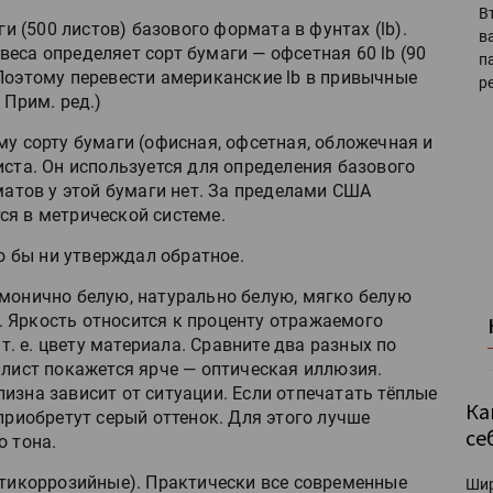
В
ги (500 листов) базового формата в фунтах (lb).
в
еса определяет сорт бумаги — офсетная 60 lb (90
п
. (Поэтому перевести американские lb в привычные
р
 Прим. ред.)
ому сорту бумаги (офисная, офсетная, обложечная и
иста. Он используется для определения базового
рматов у этой бумаги нет. За пределами США
ся в метрической системе.
то бы ни утверждал обратное.
рмонично белую, натурально белую, мягко белую
ну. Яркость относится к проценту отражаемого
 т. е. цвету материала. Сравните два разных по
 лист покажется ярче — оптическая иллюзия.
изна зависит от ситуации. Если отпечатать тёплые
Ка
приобретут серый оттенок. Для этого лучше
се
о тона.
антикоррозийные). Практически все современные
Ши