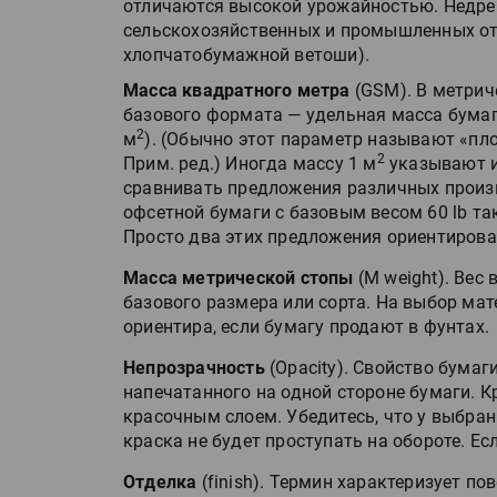
отличаются высокой урожайностью. Недре
IPSA 2026 приглашает за и
сельскохозяйственных и промышленных отх
поставщиками и новыми
хлопчатобумажной ветоши).
решениями для брендов
Масса квадратного метра
(GSM). В метрич
базового формата — удельная масса бумаг
Kairos выпускает станцию
2
м
). (Обычно этот параметр называют «пл
смешения красок Ada Colo
2
Прим. ред.) Иногда массу 1 м
указывают и
сравнивать предложения различных произво
офсетной бумаги с базовым весом 60 lb так
Просто два этих предложения ориентирова
Масса метрической стопы
(M weight). Вес 
базового размера или сорта. На выбор мат
ориентира, если бумагу продают в фунтах.
Непрозрачность
(Opacity). Свойство бума
напечатанного на одной стороне бумаги. 
красочным слоем. Убедитесь, что у выбра
краска не будет проступать на обороте. Ес
Отделка
(finish). Термин характеризует п