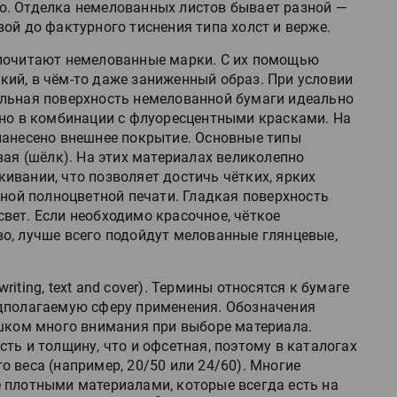
ю. Отделка немелованных листов бывает разной —
ой до фактурного тиснения типа холст и верже.
дпочитают немелованные марки. С их помощью
ий, в чём-то даже заниженный образ. При условии
альная поверхность немелованной бумаги идеально
нно в комбинации с флуоресцентными красками. На
нанесено внешнее покрытие. Основные типы
вая (шёлк). На этих материалах великолепно
ивании, что позволяет достичь чётких, ярких
нной полноцветной печати. Гладкая поверхность
вет. Если необходимо красочное, чёткое
о, лучше всего подойдут мелованные глянцевые,
writing, text and cover). Термины относятся к бумаге
едполагаемую сферу применения. Обозначения
ишком много внимания при выборе материала.
ть и толщину, что и офсетная, поэтому в каталогах
 веса (например, 20/50 или 24/60). Многие
 плотными материалами, которые всегда есть на