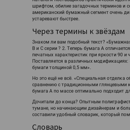
шрифтом, обилие загадочных терминов и со
американский бумажный сегмент очень дин
устаревают быстрее.
Через термины к звёздам
Знаком ли вам подобный текст? «Бумажная
B и C серии ? 2. Теперь бумага A отличае
печатных характеристик при яркости 90 и 
Поставляется в различных модификациях: 
бумаги толщиной 0,5 мм».
Но это ещё не всё. «Специальная отделка 
сравнению с традиционными глянцевыми 
бумага А по массе оптимально подходит д
Дочитали до конца? Опытным полиграфист
тумане, но начинающим дизайнерам и боль
составили удобный словарик, который пом
Словарь