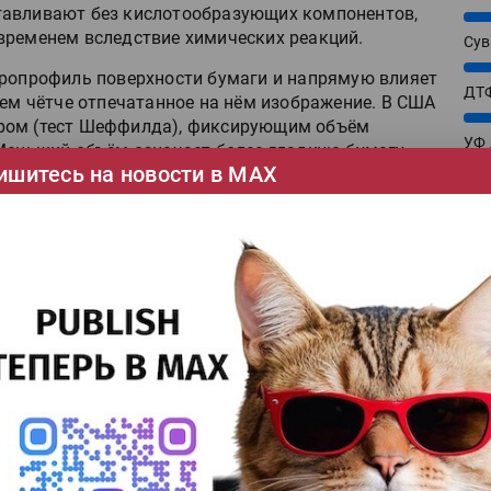
тавливают без кислотообразующих компонентов,
25%
временем вследствие химических реакций.
Сув
27%
кропрофиль поверхности бумаги и напрямую влияет
ДТФ
тем чётче отпечатанное на нём изображение. В США
20%
ором (тест Шеффилда), фиксирующим объём
УФ
 Меньший объём означает более гладкую бумагу.
20%
ишитесь на новости в МАХ
ями немелованных материалов по гладкости
Лат
енной гладкости, гладкая, веленевая, антиква,
7%
Эко
сырья
(recycled). Ширятся ряды сторонников
12%
ства и сторонники окружающей среды постоянно
На 
брики уже не один год выпускают бумагу с
7%
батывая новые сорта. Среди дизайнеров и
Су
аблуждения, из-за которых бумагу с добавками
8%
ые считают, что это не имеет смысла, поскольку в
Для
. Другие полагают, что такая бумага ограничена в
10%
тенциальные проблемы в процессе печати. Все
ДТГ
3%