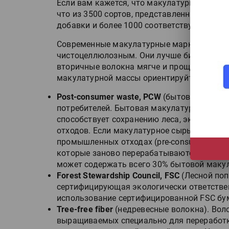
Если вам кажется, что макулатурные марки
что из 3500 сортов, представленных на Pa
добавки и более 1000 соответствуют дейс
Современные макулатурные марки по печа
чистоцеллюлозным. Они лучше бигуются, ф
вторичные волокна мягче и проще поддают
макулатурной массы ориентируйтесь на пе
Post-consumer waste, PCW
(бытовая макула
потребителей. Бытовая макулатура — опти
способствует сохранению леса, экономии 
HeyGears анонсировала
отходов. Если макулатурное сырьё не имее
полноцветный гибридный 
промышленных отходах (pre-consumer waste
принтер G1X
которые заново перерабатываются на фаб
может содержать всего 30% бытовой маку
Forest Stewardship Council, FSC
(Лесной поп
Росприроднадзор запуска
сертифицирующая экологически ответств
«Калькулятор утилизации»
использование сертифицированной FSC бу
Tree-free fiber
(недревесные волокна). Воло
выращиваемых специально для переработки