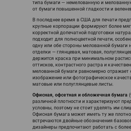
типа бумаги — немелованную и мелованну
от бумаги повышенной гладкости и веленев
В последнее время в США для печати пре
крупные корпорации формируют более мягк
корректной допечатной подготовки натур
подходит для полноцветной печати, особе
одну или обе стороны мелованной бумаги 
отделки — глянцевая, матовая, полуглянце
держится краска при минимальном растиск
оттисков, контрастного растра и качестве
мелованной бумаги равномерно отражает с
изображение или фотографическое качеств
матовые или полуглянцевые листы.
Офисная, офсетная и обложечная бумага
(
различной плотности и характеризуют пр
условны, поэтому не стоит уделять им сл
Офисная бумага может иметь ту же плотнос
встречаются двойные обозначения базового
дизайнеры предпочитают работать с более