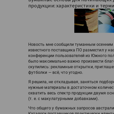
продукции: характеристики и терм
Новость мне сообщили туманным осенним у
известного поставщика ПО разместил у на
конференции пользователей из Южного по
было максимально важно произвести благо
скупились: рекламные открытки, приглаше
футболки — всё, что угодно.
Я решила, не откладывая, заняться подбор
нужные материалы в достаточном количест
охватить весь спектр продукции двумя ос
(т. е. с макулатурными добавками).
Что общего у бумажных запросов австрали
Каталоги поставщиков практически идент