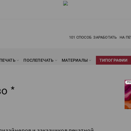
101 СПОСОБ
ЗАРАБОТАТЬ
НА ПЕ
ПЕЧАТЬ
ПОСЛЕПЕЧАТЬ
МАТЕРИАЛЫ
ТИПОГРАФИИ
Рек
РЕ
о *
Печ
изайнеров и заказчиков печатной