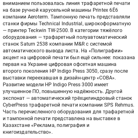
вниманием пользовалась линия трафаретной печати
на базе ручной карусельной машины Printex 6Ё6
компании Aeroterm. Тампонную печать представляли
станки фирмы Technical Industrial, широкоформатную
— принтер Teckwin TW-2500. В категории тяжёлого
оборудования — трафаретный полуавтоматический
станок Saturn 2538 компании M&R с системой
автоматического вывода листа. На «Полиграфии»
акцент на цифровой печати был ещё сильнее: показана
первая на Украине цифровая офсетная машина
второго поколения HP Indigo Press 3050, сразу после
выставки переехавшая в дизайн-центр «СОВА».
Развитие модели HP Indigo Press 3000 имеет
улучшенное ПО, повышенную надёжность. Другой
экспонат — автоматический трёхцилиндровый станок
CyberPress трафаретной печати компании SPS Rehmus.
Часть перечисленного оборудования для трафаретной
и тампонной печати представлена на выставке в
Казахстане «Реклама, полиграфия и
книгоиздательство».