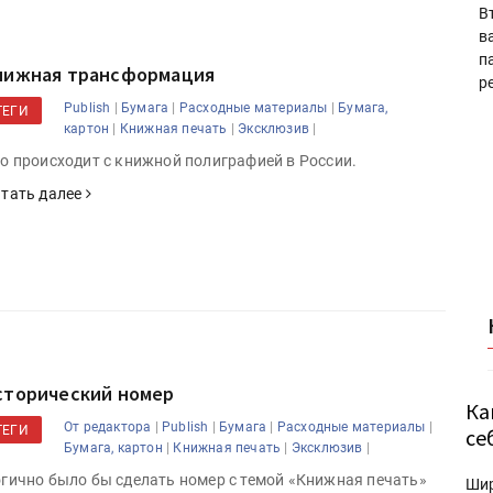
В
в
п
нижная трансформация
р
|
|
|
Publish
Бумага
Расходные материалы
Бумага,
ТЕГИ
|
|
|
картон
Книжная печать
Эксклюзив
о происходит с книжной полиграфией в России.
тать далее
сторический номер
Ка
|
|
|
|
От редактора
Publish
Бумага
Расходные материалы
ТЕГИ
се
|
|
|
Бумага, картон
Книжная печать
Эксклюзив
гично было бы сделать номер с темой «Книжная печать»
Ши