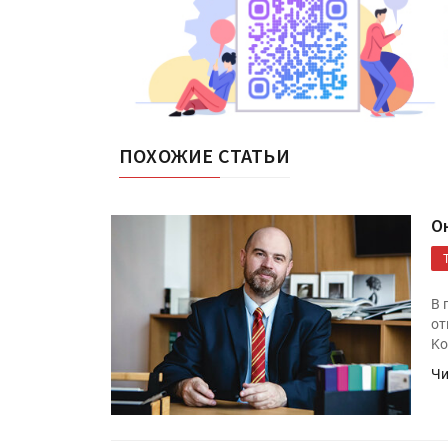
ПОХОЖИЕ СТАТЬИ
О
В 
от
Ko
Чи