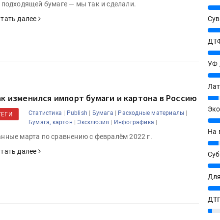
 подходящей бумаге — мы так и сделали.
25%
тать далее
Сув
27%
ДТФ
20%
УФ
20%
Лат
ак изменился импорт бумаги и картона в Россию
7%
Эко
|
|
|
|
Статистика
Publish
Бумага
Расходные материалы
ТЕГИ
12%
|
|
|
Бумага, картон
Эксклюзив
Инфографика
На 
нные марта по сравнению с февралём 2022 г.
7%
тать далее
Су
8%
Для
10%
ДТГ
3%