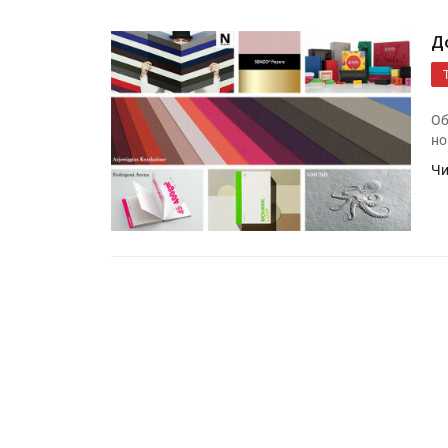
Д
Об
но
Чи
HeyGears анонсировала
полноцветный гибридный 
принтер G1X
Росприроднадзор запуска
«Калькулятор утилизации»