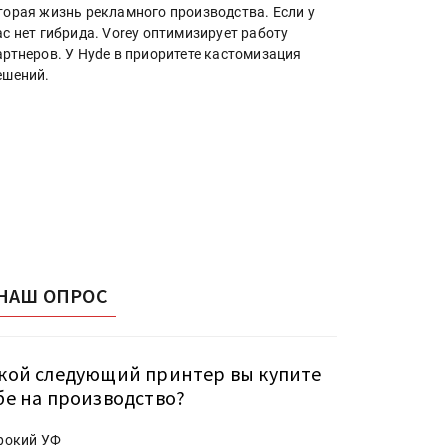
торая жизнь рекламного производства. Если у
ас нет гибрида. Vorey оптимизирует работу
артнеров. У Hyde в приоритете кастомизация
ешений.
НАШ ОПРОС
кой следующий принтер вы купите
бе на производство?
рокий УФ