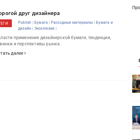
Про
орогой друг дизайнера
|
|
|
Publish
Бумага
Расходные материалы
Бумага и
ТЕГИ
|
|
дизайн
Эксклюзив
ласти применения дизайнерской бумаги, тенденции,
винки и перспективы рынка.
тать далее
HeyGears анонсировала
УФ/3D-
полноцветный гибридный УФ/3D-
принтер G1X
ет
Росприроднадзор запускает
«Калькулятор утилизации»