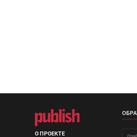
«Дубль В» расширяет ассо
фольги для горячего тисн
УФ-принтер Mimaki UJV20
запущен в компании «Ска
ОБРА
О ПРОЕКТЕ