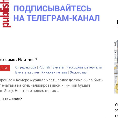
но само. Или нет?
|
|
|
|
От редактора
Publish
Бумага
Расходные материалы
ТЕГИ
|
|
|
Бумага, картон
Книжная печать
Эксклюзив
прошлом номере журнала часть полос должна была быть
печатана на специализированной книжной бумаге
miStory. Но что-то пошло не так…
тать далее
У
о
т