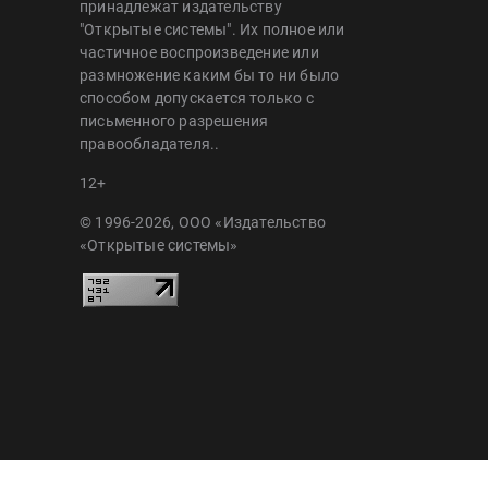
принадлежат издательству
"Открытые системы". Их полное или
частичное воспроизведение или
размножение каким бы то ни было
способом допускается только с
письменного разрешения
правообладателя..
12+
© 1996-2026, ООО «Издательство
«Открытые системы»