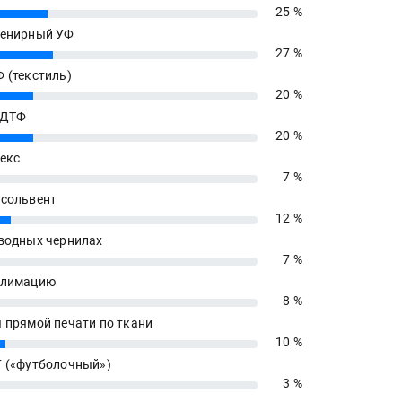
25 %
енирный УФ
27 %
 (текстиль)
20 %
 ДТФ
20 %
екс
7 %
сольвент
12 %
водных чернилах
7 %
блимацию
8 %
 прямой печати по ткани
10 %
 («футболочный»)
3 %