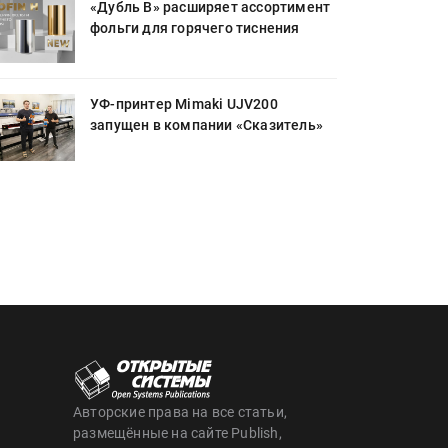
«Дубль В» расширяет ассортимент
фольги для горячего тиснения
УФ-принтер Mimaki UJV200
запущен в компании «Сказитель»
Авторские права на все статьи,
размещённые на сайте Publish,