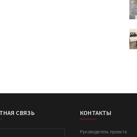
ртимент
«Дубль В» расширяет ассортимент
ения
фольги для горячего тиснения
0
УФ-принтер Mimaki UJV200
зитель»
запущен в компании «Сказитель»
ТНАЯ СВЯЗЬ
КОНТАКТЫ
Руководитель проекта