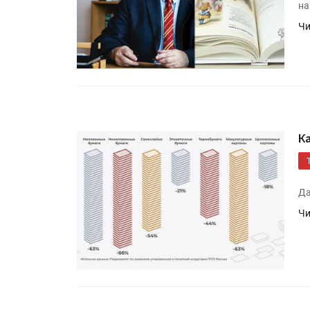
на
Чи
К
Да
Чи