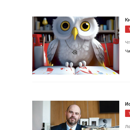
К
Чт
Чи
И
Ло