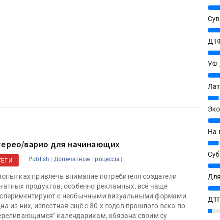
25%
Сув
27%
ДТФ
20%
УФ
20%
Лат
7%
Эко
12%
На 
терео/варио для начинающих
7%
Су
|
|
Publish
Допечатные процессы
ТЕГИ
8%
попытках привлечь внимание потребителя создатели
Для
чатных продуктов, особенно рекламных, всё чаще
10%
спериментируют с необычными визуальными формами.
ДТГ
на из них, известная ещё с 80-х годов прошлого века по
3%
ереливающимся" календарикам, обязана своим су