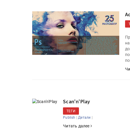
A
Пр
на
до
по
по
Чи
Scan'n'Play
ТЕГИ
|
|
Publish
Детали
Читать далее