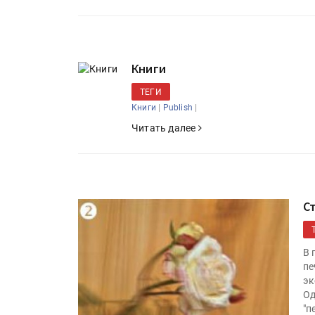
Книги
ТЕГИ
|
|
Книги
Publish
Читать далее
С
В 
пе
эк
Од
"п