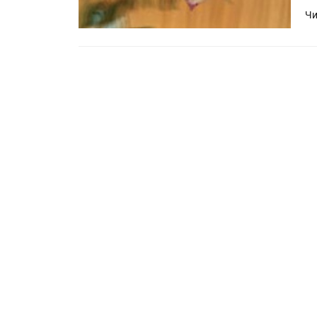
Чи
HeyGears анонсировала
полноцветный гибридный 
принтер G1X
Росприроднадзор запуска
«Калькулятор утилизации»