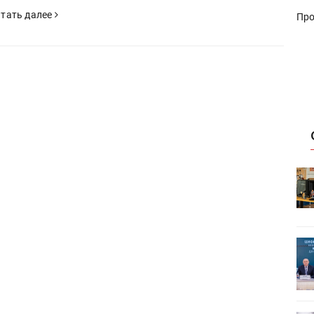
тать далее
Про
HeyGears анонсировала
УФ/3D-
полноцветный гибридный УФ/3D-
принтер G1X
ет
Росприроднадзор запускает
«Калькулятор утилизации»