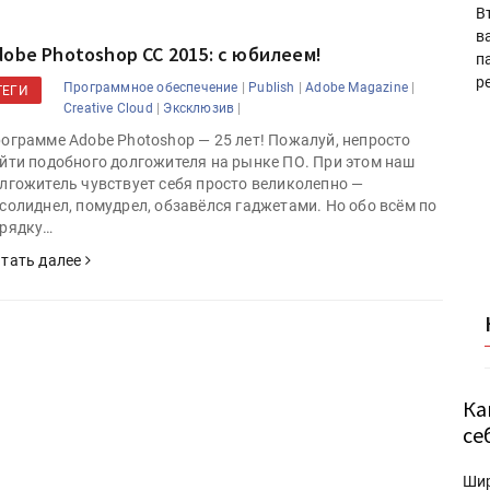
В
в
dobe Photoshop CC 2015: с юбилеем!
п
р
|
|
|
Программное обеспечение
Publish
Adobe Magazine
ТЕГИ
|
|
Creative Cloud
Эксклюзив
ограмме Adobe Photoshop — 25 лет! Пожалуй, непросто
йти подобного долгожителя на рынке ПО. При этом наш
лгожитель чувствует себя просто великолепно —
солиднел, помудрел, обзавёлся гаджетами. Но обо всём по
рядку…
тать далее
Ка
се
Ши