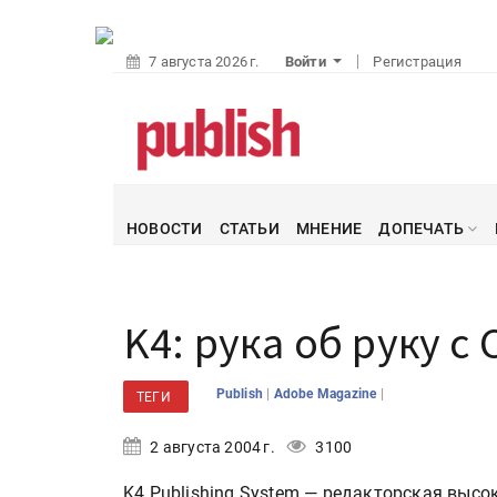
7 августа 2026 г.
Войти
Регистрация
НОВОСТИ
СТАТЬИ
МНЕНИЕ
ДОПЕЧАТЬ
K4: рука об руку с 
|
|
Publish
Adobe Magazine
ТЕГИ
2 августа 2004 г.
3100
K4 Publishing System — редакторская высо