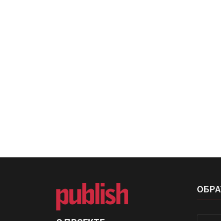
IPSA 2026 приглашает за и
поставщиками и новыми
решениями для брендов
Kairos выпускает станцию
смешения красок Ada Colo
ОБРА