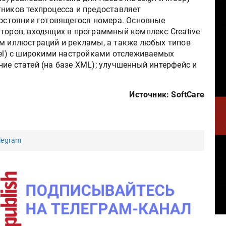
тников техпроцесса и предоставляет
стоянии готовящегося номера. Основные
кторов, входящих в программный комплекс Сreative
ем иллюстраций и рекламы, а также любых типов
cel) с широкими настройками отслеживаемых
ие статей (на базе XML); улучшенный интерфейс и
Источник: SoftCare
legram