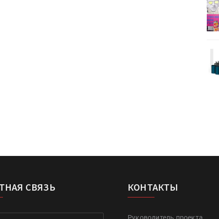
деями,
IPSA 2026 приглашает за идеями,
поставщиками и новыми
решениями для брендов
Kairos выпускает станцию
r Lava
смешения красок Ada Color Lava
ТНАЯ СВЯЗЬ
КОНТАКТЫ
Руководитель проекта