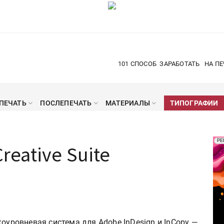
101 СПОСОБ
ЗАРАБОТАТЬ
НА ПЕ
ПЕЧАТЬ
ПОСЛЕПЕЧАТЬ
МАТЕРИАЛЫ
ТИПОГРАФИИ
Рек
РЕ
Creative Suite
Печ
коуровневая система для Adobe InDesign и InCopy —