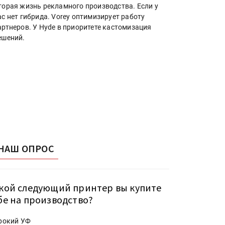
торая жизнь рекламного производства. Если у
ас нет гибрида. Vorey оптимизирует работу
артнеров. У Hyde в приоритете кастомизация
ешений.
НАШ ОПРОС
кой следующий принтер вы купите
бе на производство?
рокий УФ