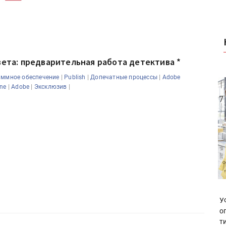
вета: предварительная работа детектива *
|
|
|
ммное обеспечение
Publish
Допечатные процессы
Adobe
|
|
|
ne
Adobe
Эксклюзив
У
о
т