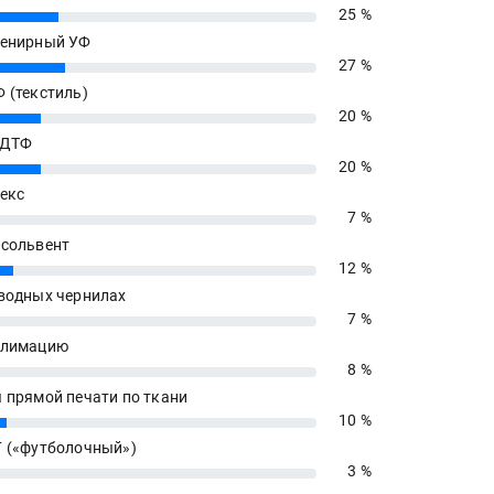
25 %
енирный УФ
27 %
 (текстиль)
20 %
 ДТФ
20 %
екс
7 %
сольвент
12 %
водных чернилах
7 %
блимацию
8 %
 прямой печати по ткани
10 %
 («футболочный»)
3 %